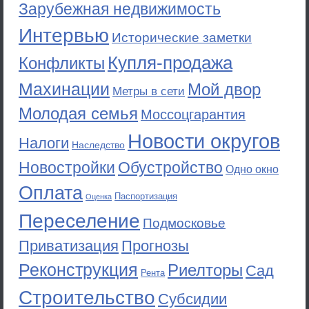
Зарубежная недвижимость
Интервью
Исторические заметки
Купля-продажа
Конфликты
Махинации
Мой двор
Метры в сети
Молодая семья
Моссоцгарантия
Новости округов
Налоги
Наследство
Новостройки
Обустройство
Одно окно
Оплата
Паспортизация
Оценка
Переселение
Подмосковье
Приватизация
Прогнозы
Реконструкция
Риелторы
Сад
Рента
Строительство
Субсидии