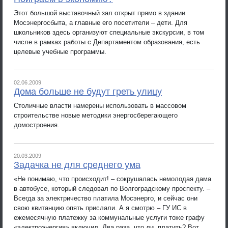
Этот большой выставочный зал открыт прямо в здании
Мосэнергосбыта, а главные его посетители – дети. Для
школьников здесь организуют специальные экскурсии, в том
числе в рамках работы с Департаментом образования, есть
целевые учебные программы.
02.06.2009
Дома больше не будут греть улицу
Столичные власти намерены использовать в массовом
строительстве новые методики энергосберегающего
домостроения.
20.03.2009
Задачка не для среднего ума
«Не понимаю, что происходит! – сокрушалась немолодая дама
в автобусе, который следовал по Волгоградскому проспекту. –
Всегда за электричество платила Мосэнерго, и сейчас они
свою квитанцию опять прислали. А я смотрю – ГУ ИС в
ежемесячную платежку за коммунальные услуги тоже графу
«электроэнергия» включил. Два раза, что ли, платить? Вот