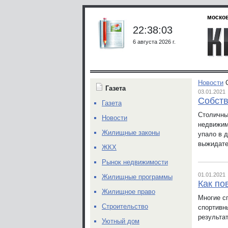
москов
22:38:03
6 августа 2026 г.
Новости
Газета
03.01.2021
Собств
Газета
Столичны
Новости
недвижим
Жилищные законы
упало в 
выжидате
ЖКХ
Рынок недвижимости
01.01.2021
Жилищные программы
Как по
Жилищное право
Многие с
Строительство
спортивн
результа
Уютный дом