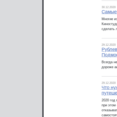
30.12.2020
Самые
Многие и
Киностуди
сделать 
29.12.2020
Рублев
Подмо
Всегда н
дороже а
29.12.2020
Что ну
путеше
2020 год 
при этом
отказыва
самостоя