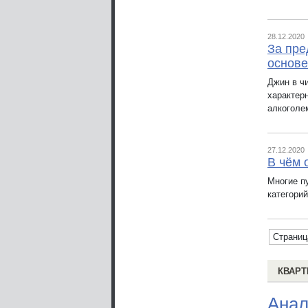
28.12.2020
За пре
основе
Джин в ч
характер
алкоголе
27.12.2020
В чём 
Многие п
категори
Страниц
КВАРТ
Анал