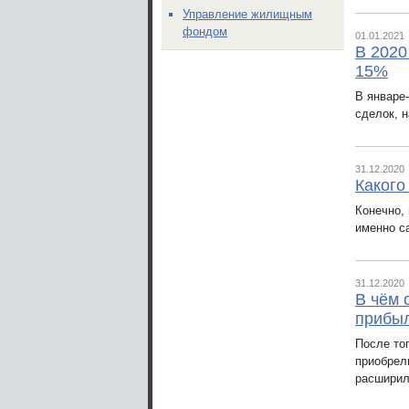
Управление жилищным
фондом
01.01.2021
В 2020
15%
В январе
сделок, 
31.12.2020
Какого
Конечно,
именно с
31.12.2020
В чём 
прибы
После то
приобрел
расширил