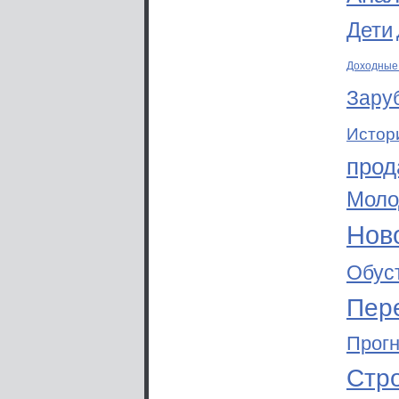
Дети
Доходные
Зару
Истор
прод
Моло
Ново
Обус
Пер
Прог
Стр