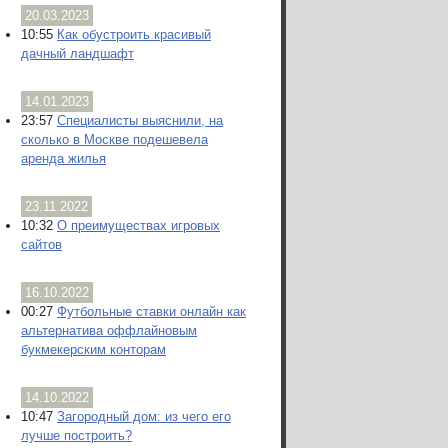
20.03.2023
10:55
Как обустроить красивый
дачный ландшафт
14.01.2023
23:57
Специалисты выяснили, на
сколько в Москве подешевела
аренда жилья
23.11.2022
10:32
О преимуществах игровых
сайтов
16.10.2022
00:27
Футбольные ставки онлайн как
альтернатива оффлайновым
букмекерским конторам
14.10.2022
10:47
Загородный дом: из чего его
лучше построить?