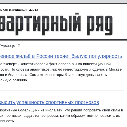
ская жилищная газета
Страница 17
енное жильё в России теряет былую популярность
е эксперты констатировали факт обвала рынка инвестиционной
ости. По словам аналитиков, число инвестиционных сделок в Москве
два и более раза. Сами же инвесторы были вынуждены занять
льную позицию.
высить успешность спортивных прогнозов
портивные болельщики из числа тех, кто решил попровать свои силы в
ых прогнозах, задаются вопросом, каким образом можно повысить их
тивность.