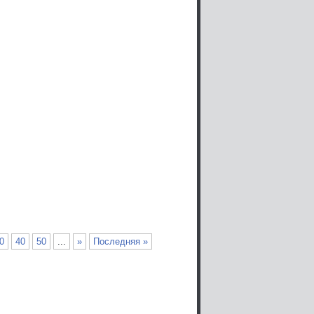
0
40
50
...
»
Последняя »