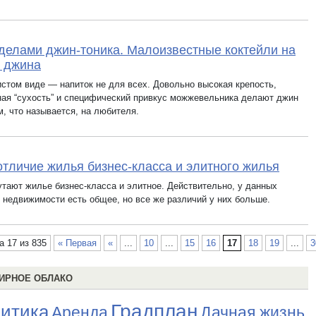
делами джин-тоника. Малоизвестные коктейли на
 джина
истом виде — напиток не для всех. Довольно высокая крепость,
ная “сухость” и специфический привкус можжевельника делают джин
м, что называется, на любителя.
отличие жилья бизнес-класса и элитного жилья
утают жилье бизнес-класса и элитное. Действительно, у данных
й недвижимости есть общее, но все же различий у них больше.
а 17 из 835
« Первая
«
...
10
...
15
16
17
18
19
...
3
ИРНОЕ ОБЛАКО
Градплан
итика
Аренда
Дачная жизнь