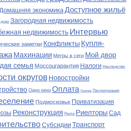
Доступное жильё
Домашняя экономика
Загородная недвижимость
 дома
Интервью
бежная недвижимость
Купля-
Конфликты
ические заметки
ажа
Махинации
Мой двор
Метры в сети
дая семья
Налоги
Моссоцгарантия
Наследство
сти округов
Новостройки
Оплата
тройство
Одно окно
Паспортизация
Оценка
еселение
Приватизация
Подмосковье
Реконструкция
Риелторы
Сад
нозы
Рента
оительство
Транспорт
Субсидии