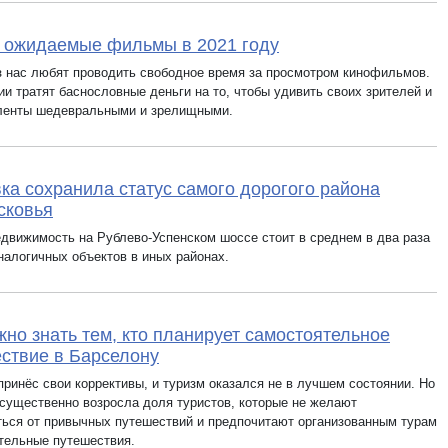
 ожидаемые фильмы в 2021 году
з нас любят проводить свободное время за просмотром кинофильмов.
и тратят баснословные деньги на то, чтобы удивить своих зрителей и
ленты шедевральными и зрелищными.
ка сохранила статус самого дорогого района
сковья
едвижимость на Рублево-Успенском шоссе стоит в среднем в два раза
налогичных объектов в иных районах.
жно знать тем, кто планирует самостоятельное
ствие в Барселону
принёс свои коррективы, и туризм оказался не в лучшем состоянии. Но
 существенно возросла доля туристов, которые не желают
ться от привычных путешествий и предпочитают организованным турам
тельные путешествия.