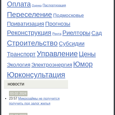
Оплата
Паспортизация
Оценка
Переселение
Подмосковье
Приватизация
Прогнозы
Реконструкция
Риелторы
Сад
Рента
Строительство
Субсидии
Управление
Цены
Транспорт
Юмор
Экология
Электроэнергия
Юрконсультация
НОВОСТИ
03.02.2024
23:57
Микрозаймы не получится
получить под залог жилья