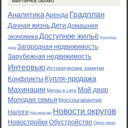
КВАРТИРНОЕ ОБЛАКО
Градплан
Аналитика
Аренда
Дети
Дачная жизнь
Домашняя
Доступное жильё
экономика
Доходные
Загородная недвижимость
дома
Зарубежная недвижимость
Интервью
Исторические заметки
Купля-продажа
Конфликты
Махинации
Мой двор
Метры в сети
Молодая семья
Моссоцгарантия
Новости округов
Налоги
Наследство
Новостройки
Обустройство
Одно окно