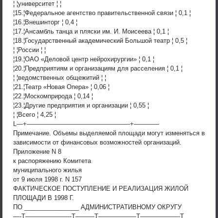
¦ ¦университет ¦ ¦
¦15.¦Федеральное агентство правительственной связи ¦ 0,1 ¦
¦16.¦Внешинторг ¦ 0,4 ¦
¦17.¦Ансамбль танца и пляски им. И. Моисеева ¦ 0,1 ¦
¦18.¦Государственный академический Большой театр ¦ 0,5 ¦
¦ ¦России ¦ ¦
¦19.¦ОАО «Деловой центр нейрохирургии» ¦ 0,1 ¦
¦20.¦Предприятиям и организациям для расселения ¦ 0,1 ¦
¦ ¦ведомственных общежитий ¦ ¦
¦21.¦Театр «Новая Опера» ¦ 0,06 ¦
¦22.¦Москомприрода ¦ 0,14 ¦
¦23.¦Другие предприятия и организации ¦ 0,55 ¦
¦ ¦Всего ¦ 4,25 ¦
L—+————————————————-+————
Примечание. Объемы выделяемой площади могут изменяться в
зависимости от финансовых возможностей организаций.
Приложение N 8
к распоряжению Комитета
муниципального жилья
от 9 июля 1998 г. N 157
ФАКТИЧЕСКОЕ ПОСТУПЛЕНИЕ И РЕАЛИЗАЦИЯ ЖИЛОЙ
ПЛОЩАДИ В 1998 Г.
ПО ________________ АДМИНИСТРАТИВНОМУ ОКРУГУ
—-T———————-T———T——————T——————-T