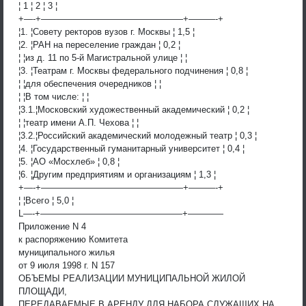
¦ 1 ¦ 2 ¦ 3 ¦
+—-+————————————————+———-+
¦1. ¦Совету ректоров вузов г. Москвы ¦ 1,5 ¦
¦2. ¦РАН на переселение граждан ¦ 0,2 ¦
¦ ¦из д. 11 по 5-й Магистральной улице ¦ ¦
¦3. ¦Театрам г. Москвы федерального подчинения ¦ 0,8 ¦
¦ ¦для обеспечения очередников ¦ ¦
¦ ¦В том числе: ¦ ¦
¦3.1.¦Московский художественный академический ¦ 0,2 ¦
¦ ¦театр имени А.П. Чехова ¦ ¦
¦3.2.¦Российский академический молодежный театр ¦ 0,3 ¦
¦4. ¦Государственный гуманитарный университет ¦ 0,4 ¦
¦5. ¦АО «Мосхлеб» ¦ 0,8 ¦
¦6. ¦Другим предприятиям и организациям ¦ 1,3 ¦
+—-+————————————————+———-+
¦ ¦Всего ¦ 5,0 ¦
L—-+————————————————+————
Приложение N 4
к распоряжению Комитета
муниципального жилья
от 9 июля 1998 г. N 157
ОБЪЕМЫ РЕАЛИЗАЦИИ МУНИЦИПАЛЬНОЙ ЖИЛОЙ
ПЛОЩАДИ,
ПЕРЕДАВАЕМЫЕ В АРЕНДУ ДЛЯ НАБОРА СЛУЖАЩИХ НА