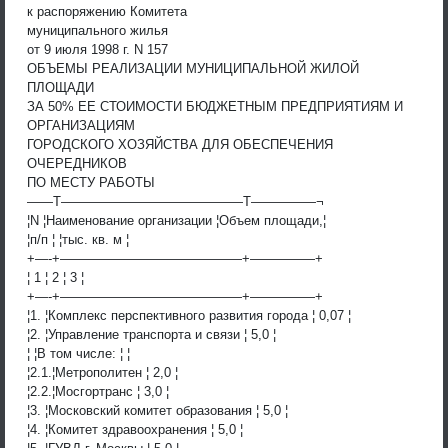
к распоряжению Комитета
муниципального жилья
от 9 июля 1998 г. N 157
ОБЪЕМЫ РЕАЛИЗАЦИИ МУНИЦИПАЛЬНОЙ ЖИЛОЙ
ПЛОЩАДИ
ЗА 50% ЕЕ СТОИМОСТИ БЮДЖЕТНЫМ ПРЕДПРИЯТИЯМ И
ОРГАНИЗАЦИЯМ
ГОРОДСКОГО ХОЗЯЙСТВА ДЛЯ ОБЕСПЕЧЕНИЯ
ОЧЕРЕДНИКОВ
ПО МЕСТУ РАБОТЫ
——T——————————————T—————¬
¦N ¦Наименование организации ¦Объем площади,¦
¦п/п ¦ ¦тыс. кв. м ¦
+—-+——————————————+—————+
¦ 1 ¦ 2 ¦ 3 ¦
+—-+——————————————+—————+
¦1. ¦Комплекс перспективного развития города ¦ 0,07 ¦
¦2. ¦Управление транспорта и связи ¦ 5,0 ¦
¦ ¦В том числе: ¦ ¦
¦2.1.¦Метрополитен ¦ 2,0 ¦
¦2.2.¦Мосгортранс ¦ 3,0 ¦
¦3. ¦Московский комитет образования ¦ 5,0 ¦
¦4. ¦Комитет здравоохранения ¦ 5,0 ¦