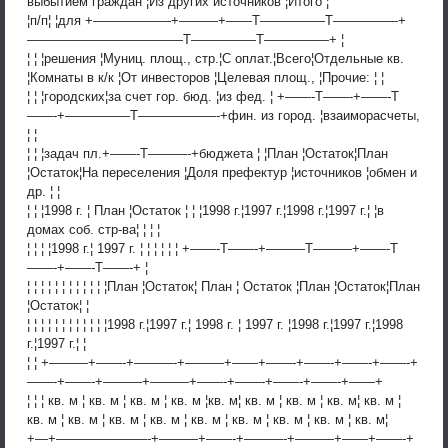
выбытием граждан ¦Из других источников ¦Итого ¦
¦п/п¦ ¦для +——————+———+——T—————T—————+
————————————T—————T—————+ ¦
¦ ¦ ¦решения ¦Муниц. площ., стр.¦С оплат.¦Всего¦Отдельные кв.
¦Комнаты в к/к ¦От инвесторов ¦Целевая площ., ¦Прочие: ¦ ¦
¦ ¦ ¦городских¦за счет гор. бюд. ¦из фед. ¦ +——-T——-+——-T
——-+—————T——————-+фин. из город. ¦взаиморасчеты,
¦ ¦
¦ ¦ ¦задач пл.+——-T———-+бюджета ¦ ¦План ¦Остаток¦План
¦Остаток¦На переселения ¦Доля префектур ¦источников ¦обмен и
др. ¦ ¦
¦ ¦ ¦1998 г. ¦ План ¦Остаток ¦ ¦ ¦1998 г.¦1997 г.¦1998 г.¦1997 г.¦ ¦в
домах соб. стр-ва¦ ¦ ¦ ¦
¦ ¦ ¦ ¦1998 г.¦ 1997 г. ¦ ¦ ¦ ¦ ¦ ¦ +——-T——-+———T———+——-T
——-+——-T——-+ ¦
¦ ¦ ¦ ¦ ¦ ¦ ¦ ¦ ¦ ¦ ¦ ¦План ¦Остаток¦ План ¦ Остаток ¦План ¦Остаток¦План
¦Остаток¦ ¦
¦ ¦ ¦ ¦ ¦ ¦ ¦ ¦ ¦ ¦ ¦ ¦1998 г.¦1997 г.¦ 1998 г. ¦ 1997 г. ¦1998 г.¦1997 г.¦1998
г.¦1997 г.¦ ¦
¦ ¦ +———+——-+———-+———+——+——-+——-+——-+——-+
——-+——-+———+———+——-+——-+——-+——-+——+
¦ ¦ ¦ кв. м ¦ кв. м ¦ кв. м ¦ кв. м ¦кв. м¦ кв. м ¦ кв. м ¦ кв. м¦ кв. м ¦
кв. м ¦ кв. м ¦ кв. м ¦ кв. м ¦ кв. м ¦ кв. м ¦ кв. м ¦ кв. м ¦ кв. м¦
+—+———————-+———+——-+———-+———+——+——-+