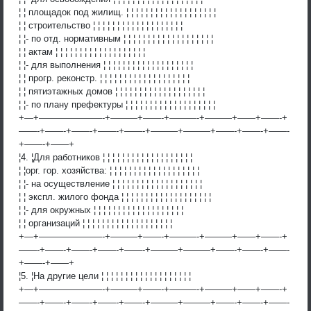
¦ ¦ площадок под жилищ. ¦ ¦ ¦ ¦ ¦ ¦ ¦ ¦ ¦ ¦ ¦ ¦ ¦ ¦ ¦ ¦ ¦ ¦ ¦
¦ ¦ строительство ¦ ¦ ¦ ¦ ¦ ¦ ¦ ¦ ¦ ¦ ¦ ¦ ¦ ¦ ¦ ¦ ¦ ¦ ¦
¦ ¦- по отд. нормативным ¦ ¦ ¦ ¦ ¦ ¦ ¦ ¦ ¦ ¦ ¦ ¦ ¦ ¦ ¦ ¦ ¦ ¦ ¦
¦ ¦ актам ¦ ¦ ¦ ¦ ¦ ¦ ¦ ¦ ¦ ¦ ¦ ¦ ¦ ¦ ¦ ¦ ¦ ¦ ¦
¦ ¦- для выполнения ¦ ¦ ¦ ¦ ¦ ¦ ¦ ¦ ¦ ¦ ¦ ¦ ¦ ¦ ¦ ¦ ¦ ¦ ¦
¦ ¦ прогр. реконстр. ¦ ¦ ¦ ¦ ¦ ¦ ¦ ¦ ¦ ¦ ¦ ¦ ¦ ¦ ¦ ¦ ¦ ¦ ¦
¦ ¦ пятиэтажных домов ¦ ¦ ¦ ¦ ¦ ¦ ¦ ¦ ¦ ¦ ¦ ¦ ¦ ¦ ¦ ¦ ¦ ¦ ¦
¦ ¦- по плану префектуры ¦ ¦ ¦ ¦ ¦ ¦ ¦ ¦ ¦ ¦ ¦ ¦ ¦ ¦ ¦ ¦ ¦ ¦ ¦
+—+———————-+———+——-+———-+———+——+——-+
——-+——-+——-+——-+——-+———+———+——-+——-+——-
+——-+——+
¦4. ¦Для работников ¦ ¦ ¦ ¦ ¦ ¦ ¦ ¦ ¦ ¦ ¦ ¦ ¦ ¦ ¦ ¦ ¦ ¦ ¦
¦ ¦орг. гор. хозяйства: ¦ ¦ ¦ ¦ ¦ ¦ ¦ ¦ ¦ ¦ ¦ ¦ ¦ ¦ ¦ ¦ ¦ ¦ ¦
¦ ¦- на осуществление ¦ ¦ ¦ ¦ ¦ ¦ ¦ ¦ ¦ ¦ ¦ ¦ ¦ ¦ ¦ ¦ ¦ ¦ ¦
¦ ¦ экспл. жилого фонда ¦ ¦ ¦ ¦ ¦ ¦ ¦ ¦ ¦ ¦ ¦ ¦ ¦ ¦ ¦ ¦ ¦ ¦ ¦
¦ ¦- для окружных ¦ ¦ ¦ ¦ ¦ ¦ ¦ ¦ ¦ ¦ ¦ ¦ ¦ ¦ ¦ ¦ ¦ ¦ ¦
¦ ¦ организаций ¦ ¦ ¦ ¦ ¦ ¦ ¦ ¦ ¦ ¦ ¦ ¦ ¦ ¦ ¦ ¦ ¦ ¦ ¦
+—+———————-+———+——-+———-+———+——+——-+
——-+——-+——-+——-+——-+———+———+——-+——-+——-
+——-+——+
¦5. ¦На другие цели ¦ ¦ ¦ ¦ ¦ ¦ ¦ ¦ ¦ ¦ ¦ ¦ ¦ ¦ ¦ ¦ ¦ ¦ ¦
+—+———————-+———+——-+———-+———+——+——-+
——-+——-+——-+——-+——-+———+———+——-+——-+——-