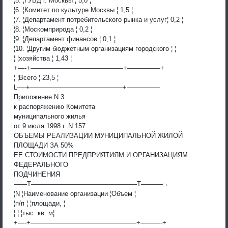
¦5. ¦ГУВД г. Москвы ¦ 5,0 ¦
¦6. ¦Комитет по культуре Москвы ¦ 1,5 ¦
¦7. ¦Департамент потребительского рынка и услуг¦ 0,2 ¦
¦8. ¦Москомприрода ¦ 0,2 ¦
¦9. ¦Департамент финансов ¦ 0,1 ¦
¦10. ¦Другим бюджетным организациям городского ¦ ¦
¦ ¦хозяйства ¦ 1,43 ¦
+—-+——————————————+—————+
¦ ¦Всего ¦ 23,5 ¦
L—-+——————————————+—————
Приложение N 3
к распоряжению Комитета
муниципального жилья
от 9 июля 1998 г. N 157
ОБЪЕМЫ РЕАЛИЗАЦИИ МУНИЦИПАЛЬНОЙ ЖИЛОЙ
ПЛОЩАДИ ЗА 50%
ЕЕ СТОИМОСТИ ПРЕДПРИЯТИЯМ И ОРГАНИЗАЦИЯМ
ФЕДЕРАЛЬНОГО
ПОДЧИНЕНИЯ
——T————————————————T———-¬
¦N ¦Наименование организации ¦Объем ¦
¦п/п ¦ ¦площади, ¦
¦ ¦ ¦тыс. кв. м¦
+—-+————————————————+———-+