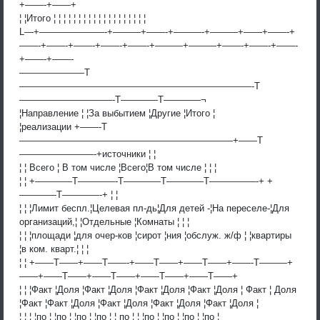
+——-+——+
¦ ¦Итого ¦ ¦ ¦ ¦ ¦ ¦ ¦ ¦ ¦ ¦ ¦ ¦ ¦ ¦ ¦ ¦ ¦ ¦ ¦
L—+———————-+———+——-+———-+———+——+——-+
——-+——-+——-+——-+——-+———+———+——-+——-+——-
+——-+——-
———————T
—————————————————————————-T
——————————-T————T————¬
¦Направление ¦ ¦За выбытием ¦Другие ¦Итого ¦
¦реализации +——-T
———————————————————————+——T
————————-+источники ¦ ¦
¦ ¦ Всего ¦ В том числе ¦Всего¦В том числе ¦ ¦ ¦
¦ ¦ +————T————-T————T————T—————-+ +
————T————-+ ¦ ¦
¦ ¦ ¦Лимит беспл.¦Целевая пл-дь¦Для детей -¦На переселе-¦Для
организаций,¦ ¦Отдельные ¦Комнаты ¦ ¦ ¦
¦ ¦ ¦площади ¦для очер-ков ¦сирот ¦ния ¦обслуж. ж/ф ¦ ¦квартиры
¦в ком. кварт.¦ ¦ ¦
¦ ¦ +——T——+——T——-+——T——+——T——+——-T———+
——+——T——+——T——+——T——+——T——+
¦ ¦ ¦Факт ¦Доля ¦Факт ¦Доля ¦Факт ¦Доля ¦Факт ¦Доля ¦ Факт ¦ Доля
¦Факт ¦Факт ¦Доля ¦Факт ¦Доля ¦Факт ¦Доля ¦Факт ¦Доля ¦
¦ ¦ ¦ ¦по ¦ ¦по ¦ ¦по ¦ ¦по ¦ ¦ по ¦ ¦ ¦по ¦ ¦по ¦ ¦по ¦ ¦по ¦