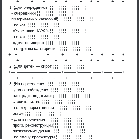
——+———+——-+——-+——+———+——+—+———+——+
¦1. ¦Для очередников: ¦ ¦ ¦ ¦ ¦ ¦ ¦ ¦ ¦ ¦ ¦ ¦ ¦ ¦ ¦ ¦ ¦
¦ ¦- очередники ¦ ¦ ¦ ¦ ¦ ¦ ¦ ¦ ¦ ¦ ¦ ¦ ¦ ¦ ¦ ¦ ¦
¦ ¦приоритетных категорий¦ ¦ ¦ ¦ ¦ ¦ ¦ ¦ ¦ ¦ ¦ ¦ ¦ ¦ ¦ ¦ ¦
¦ ¦- по кат. ¦ ¦ ¦ ¦ ¦ ¦ ¦ ¦ ¦ ¦ ¦ ¦ ¦ ¦ ¦ ¦ ¦
¦ ¦ «Участники ЧАЭС» ¦ ¦ ¦ ¦ ¦ ¦ ¦ ¦ ¦ ¦ ¦ ¦ ¦ ¦ ¦ ¦ ¦
¦ ¦- по кат. ¦ ¦ ¦ ¦ ¦ ¦ ¦ ¦ ¦ ¦ ¦ ¦ ¦ ¦ ¦ ¦ ¦
¦ ¦ «Дем. офицеры» ¦ ¦ ¦ ¦ ¦ ¦ ¦ ¦ ¦ ¦ ¦ ¦ ¦ ¦ ¦ ¦ ¦
¦ ¦- по другим категориям¦ ¦ ¦ ¦ ¦ ¦ ¦ ¦ ¦ ¦ ¦ ¦ ¦ ¦ ¦ ¦ ¦
+—+———————-+———+———+———+——+——+——+
——+———+——-+——-+——+———+——+—+———+——+
¦2. ¦Для детей — сирот ¦ ¦ ¦ ¦ ¦ ¦ ¦ ¦ ¦ ¦ ¦ ¦ ¦ ¦ ¦ ¦ ¦
+—+———————-+———+———+———+——+——+——+
——+———+——-+——-+——+———+——+—+———+——+
¦3. ¦На переселения: ¦ ¦ ¦ ¦ ¦ ¦ ¦ ¦ ¦ ¦ ¦ ¦ ¦ ¦ ¦ ¦ ¦
¦ ¦- для освобождения ¦ ¦ ¦ ¦ ¦ ¦ ¦ ¦ ¦ ¦ ¦ ¦ ¦ ¦ ¦ ¦ ¦
¦ ¦ площадок под жилищ. ¦ ¦ ¦ ¦ ¦ ¦ ¦ ¦ ¦ ¦ ¦ ¦ ¦ ¦ ¦ ¦ ¦
¦ ¦ строительство ¦ ¦ ¦ ¦ ¦ ¦ ¦ ¦ ¦ ¦ ¦ ¦ ¦ ¦ ¦ ¦ ¦
¦ ¦- по отд. нормативным ¦ ¦ ¦ ¦ ¦ ¦ ¦ ¦ ¦ ¦ ¦ ¦ ¦ ¦ ¦ ¦ ¦
¦ ¦ актам ¦ ¦ ¦ ¦ ¦ ¦ ¦ ¦ ¦ ¦ ¦ ¦ ¦ ¦ ¦ ¦ ¦
¦ ¦- для выполнения ¦ ¦ ¦ ¦ ¦ ¦ ¦ ¦ ¦ ¦ ¦ ¦ ¦ ¦ ¦ ¦ ¦
¦ ¦ прогр. реконструкции¦ ¦ ¦ ¦ ¦ ¦ ¦ ¦ ¦ ¦ ¦ ¦ ¦ ¦ ¦ ¦ ¦
¦ ¦ пятиэтажных домов ¦ ¦ ¦ ¦ ¦ ¦ ¦ ¦ ¦ ¦ ¦ ¦ ¦ ¦ ¦ ¦ ¦
¦ ¦- по плану префектуры ¦ ¦ ¦ ¦ ¦ ¦ ¦ ¦ ¦ ¦ ¦ ¦ ¦ ¦ ¦ ¦ ¦