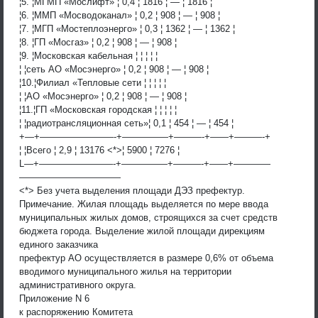
¦5. ¦МГМП «Мослифт» ¦ 0,4 ¦ 1816 ¦ — ¦ 1816 ¦
¦6. ¦ММП «Мосводоканал» ¦ 0,2 ¦ 908 ¦ — ¦ 908 ¦
¦7. ¦МГП «Мостеплоэнерго» ¦ 0,3 ¦ 1362 ¦ — ¦ 1362 ¦
¦8. ¦ГП «Мосгаз» ¦ 0,2 ¦ 908 ¦ — ¦ 908 ¦
¦9. ¦Московская кабельная ¦ ¦ ¦ ¦ ¦
¦ ¦сеть АО «Мосэнерго» ¦ 0,2 ¦ 908 ¦ — ¦ 908 ¦
¦10.¦Филиал «Тепловые сети ¦ ¦ ¦ ¦ ¦
¦ ¦АО «Мосэнерго» ¦ 0,2 ¦ 908 ¦ — ¦ 908 ¦
¦11.¦ГП «Московская городская ¦ ¦ ¦ ¦ ¦
¦ ¦радиотрансляционная сеть»¦ 0,1 ¦ 454 ¦ — ¦ 454 ¦
+—+————————-+—————+———-+——+———-+
¦ ¦Всего ¦ 2,9 ¦ 13176 <*>¦ 5900 ¦ 7276 ¦
L—+————————-+—————+———-+——+————
———————————
<*> Без учета выделения площади ДЭЗ префектур.
Примечание. Жилая площадь выделяется по мере ввода
муниципальных жилых домов, строящихся за счет средств
бюджета города. Выделение жилой площади дирекциям
единого заказчика
префектур АО осуществляется в размере 0,6% от объема
вводимого муниципального жилья на территории
административного округа.
Приложение N 6
к распоряжению Комитета