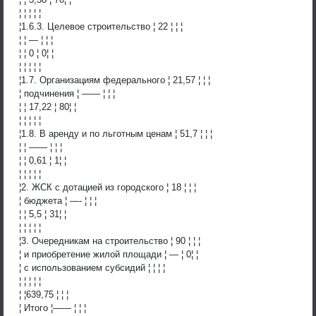
¦ ¦ ¦ ¦ ¦
¦1.6.3. Целевое строительство ¦ 22 ¦ ¦ ¦
¦ ¦ — ¦ ¦ ¦
¦ ¦ 0 ¦ 0¦ ¦
¦ ¦ ¦ ¦ ¦
¦1.7. Организациям федерального ¦ 21,57 ¦ ¦ ¦
¦ подчинения ¦ —— ¦ ¦ ¦
¦ ¦ 17,22 ¦ 80¦ ¦
¦ ¦ ¦ ¦ ¦
¦1.8. В аренду и по льготным ценам ¦ 51,7 ¦ ¦ ¦
¦ ¦ —— ¦ ¦ ¦
¦ ¦ 0,61 ¦ 1¦ ¦
¦ ¦ ¦ ¦ ¦
¦2. ЖСК с дотацией из городского ¦ 18 ¦ ¦ ¦
¦ бюджета ¦ —- ¦ ¦ ¦
¦ ¦ 5,5 ¦ 31¦ ¦
¦ ¦ ¦ ¦ ¦
¦3. Очередникам на строительство ¦ 90 ¦ ¦ ¦
¦ и приобретение жилой площади ¦ — ¦ 0¦ ¦
¦ с использованием субсидий ¦ ¦ ¦ ¦
¦ ¦ ¦ ¦ ¦
¦ ¦639,75 ¦ ¦ ¦
¦ Итого ¦—— ¦ ¦ ¦