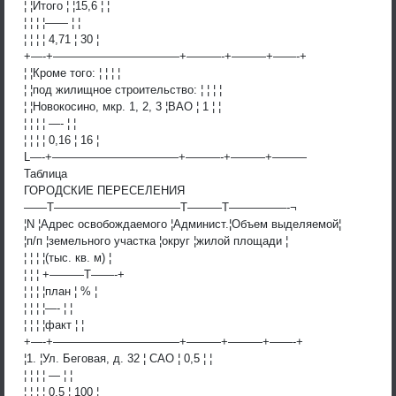
¦ ¦Итого ¦ ¦15,6 ¦ ¦
¦ ¦ ¦ ¦—— ¦ ¦
¦ ¦ ¦ ¦ 4,71 ¦ 30 ¦
+—-+———————————+———-+———+——-+
¦ ¦Кроме того: ¦ ¦ ¦ ¦
¦ ¦под жилищное строительство: ¦ ¦ ¦ ¦
¦ ¦Новокосино, мкр. 1, 2, 3 ¦ВАО ¦ 1 ¦ ¦
¦ ¦ ¦ ¦ —- ¦ ¦
¦ ¦ ¦ ¦ 0,16 ¦ 16 ¦
L—-+———————————+———-+———+———
Таблица
ГОРОДСКИЕ ПЕРЕСЕЛЕНИЯ
——T———————————T———T—————-¬
¦N ¦Адрес освобождаемого ¦Админист.¦Объем выделяемой¦
¦п/п ¦земельного участка ¦округ ¦жилой площади ¦
¦ ¦ ¦ ¦(тыс. кв. м) ¦
¦ ¦ ¦ +———T——-+
¦ ¦ ¦ ¦план ¦ % ¦
¦ ¦ ¦ ¦—- ¦ ¦
¦ ¦ ¦ ¦факт ¦ ¦
+—-+———————————+———+———+——-+
¦1. ¦Ул. Беговая, д. 32 ¦ САО ¦ 0,5 ¦ ¦
¦ ¦ ¦ ¦ — ¦ ¦
¦ ¦ ¦ ¦ 0,5 ¦ 100 ¦