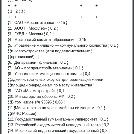
+—+————————————————-+———-+
¦ 1 ¦ 2 ¦ 3 ¦
+—+————————————————-+———-+
¦1. ¦ОАО «Мосавтотранс» ¦ 0,15 ¦
¦2. ¦АООТ «Мосхлеб» ¦ 0,2 ¦
¦3. ¦ГУВД г. Москвы ¦ 0,2 ¦
¦4. ¦Московский комитет образования ¦ 0,15 ¦
¦5. ¦Управление жилищно — коммунального хозяйства ¦ 0,1 ¦
¦ ¦и благоустройства (для подведомственных ¦ ¦
¦ ¦организаций) ¦ ¦
¦6. ¦Департамент финансов ¦ 0,1 ¦
¦7. ¦АО «Моспромстройматериалы» ¦ 0,1 ¦
¦8. ¦Управлениям муниципального жилья ¦ 0,4 ¦
¦ ¦административных округов для реализации жилой ¦ ¦
¦ ¦площади очередникам по месту жительства ¦ ¦
¦9. ¦ГАО «Мосметрострой» ¦ 0,1 ¦
¦10.¦Министерство обороны РФ ¦ 0,2 ¦
¦ ¦В том числе в/ч 93596 ¦ 0,08 ¦
¦11.¦Министерство по чрезвычайным ситуациям ¦ 0,1 ¦
¦ ¦(МЧС России) ¦ ¦
¦12.¦Государственный гуманитарный университет ¦ 0,1 ¦
¦13.¦Российский академический молодежный театр ¦ 0,2 ¦
¦14.¦Московский педагогический государственный ¦ 0,2 ¦