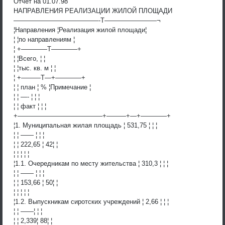
Отчет на 01.07.98
НАПРАВЛЕНИЯ РЕАЛИЗАЦИИ ЖИЛОЙ ПЛОЩАДИ
—————————————-T————————¬
¦Направления ¦Реализация жилой площади¦
¦ ¦по направлениям ¦
¦ +————T————+
¦ ¦Всего, ¦ ¦
¦ ¦тыс. кв. м ¦ ¦
¦ +———T—+————+
¦ ¦ план ¦ % ¦Примечание ¦
¦ ¦ —- ¦ ¦ ¦
¦ ¦ факт ¦ ¦ ¦
+—————————————+———+—+————+
¦1. Муниципальная жилая площадь ¦ 531,75 ¦ ¦ ¦
¦ ¦ —— ¦ ¦ ¦
¦ ¦ 222,65 ¦ 42¦ ¦
¦ ¦ ¦ ¦ ¦
¦1.1. Очередникам по месту жительства ¦ 310,3 ¦ ¦ ¦
¦ ¦ —— ¦ ¦ ¦
¦ ¦ 153,66 ¦ 50¦ ¦
¦ ¦ ¦ ¦ ¦
¦1.2. Выпускникам сиротских учреждений ¦ 2,66 ¦ ¦ ¦
¦ ¦ ——¦ ¦ ¦
¦ ¦ 2,339¦ 88¦ ¦