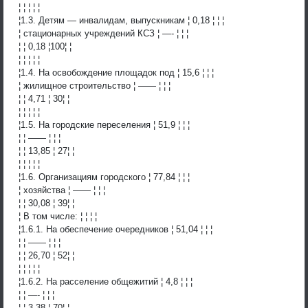
¦ ¦ ¦ ¦ ¦
¦1.3. Детям — инвалидам, выпускникам ¦ 0,18 ¦ ¦ ¦
¦ стационарных учреждений КСЗ ¦ —- ¦ ¦ ¦
¦ ¦ 0,18 ¦100¦ ¦
¦ ¦ ¦ ¦ ¦
¦1.4. На освобождение площадок под ¦ 15,6 ¦ ¦ ¦
¦ жилищное строительство ¦ —— ¦ ¦ ¦
¦ ¦ 4,71 ¦ 30¦ ¦
¦ ¦ ¦ ¦ ¦
¦1.5. На городские переселения ¦ 51,9 ¦ ¦ ¦
¦ ¦ —— ¦ ¦ ¦
¦ ¦ 13,85 ¦ 27¦ ¦
¦ ¦ ¦ ¦ ¦
¦1.6. Организациям городского ¦ 77,84 ¦ ¦ ¦
¦ хозяйства ¦ —— ¦ ¦ ¦
¦ ¦ 30,08 ¦ 39¦ ¦
¦ В том числе: ¦ ¦ ¦ ¦
¦1.6.1. На обеспечение очередников ¦ 51,04 ¦ ¦ ¦
¦ ¦ —— ¦ ¦ ¦
¦ ¦ 26,70 ¦ 52¦ ¦
¦ ¦ ¦ ¦ ¦
¦1.6.2. На расселение общежитий ¦ 4,8 ¦ ¦ ¦
¦ ¦ —- ¦ ¦ ¦
¦ ¦ 3,38 ¦ 70¦ ¦