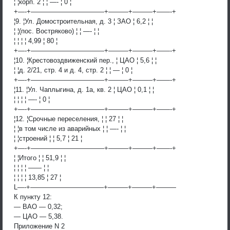
¦ ¦корп. 2 ¦ ¦ —- ¦ 0 ¦
+—-+———————————+———+———+——-+
¦9. ¦Ул. Домостроительная, д. 3 ¦ ЗАО ¦ 6,2 ¦ ¦
¦ ¦(пос. Востряково) ¦ ¦ —- ¦ ¦
¦ ¦ ¦ ¦ 4,99 ¦ 80 ¦
+—-+———————————+———+———+——-+
¦10. ¦Крестовоздвиженский пер., ¦ ЦАО ¦ 5,6 ¦ ¦
¦ ¦д. 2/21, стр. 4 и д. 4, стр. 2 ¦ ¦ — ¦ 0 ¦
+—-+———————————+———+———+——-+
¦11. ¦Ул. Чаплыгина, д. 1а, кв. 2 ¦ ЦАО ¦ 0,1 ¦ ¦
¦ ¦ ¦ ¦ —- ¦ 0 ¦
+—-+———————————+———+———+——-+
¦12. ¦Срочные переселения, ¦ ¦ 27 ¦ ¦
¦ ¦в том числе из аварийных ¦ ¦ —- ¦ ¦
¦ ¦строений ¦ ¦ 5,7 ¦ 21 ¦
+—-+———————————+———+———+——-+
¦ ¦Итого ¦ ¦ 51,9 ¦ ¦
¦ ¦ ¦ ¦ —— ¦ ¦
¦ ¦ ¦ ¦ 13,85 ¦ 27 ¦
L—-+———————————+———+———+———
К пункту 12:
— ВАО — 0,32;
— ЦАО — 5,38.
Приложение N 2