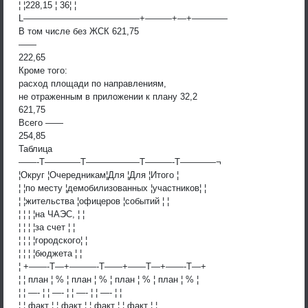
¦ ¦228,15 ¦ 36¦ ¦
L—————————————+———+—+————
В том числе без ЖСК 621,75
——
222,65
Кроме того:
расход площади по направлениям,
не отраженным в приложении к плану 32,2
621,75
Всего ——
254,85
Таблица
——-T————T——————T———-T————¬
¦Округ ¦Очередникам¦Для ¦Для ¦Итого ¦
¦ ¦по месту ¦демобилизованных ¦участников¦ ¦
¦ ¦жительства ¦офицеров ¦событий ¦ ¦
¦ ¦ ¦ ¦на ЧАЭС, ¦ ¦
¦ ¦ ¦ ¦за счет ¦ ¦
¦ ¦ ¦ ¦городского¦ ¦
¦ ¦ ¦ ¦бюджета ¦ ¦
¦ +——-T—+———-T——+——T—+——-T—+
¦ ¦ план ¦ % ¦ план ¦ % ¦ план ¦ % ¦ план ¦ % ¦
¦ ¦ —- ¦ ¦ —- ¦ ¦ —- ¦ ¦ —- ¦ ¦
¦ ¦ факт ¦ ¦ факт ¦ ¦ факт ¦ ¦ факт ¦ ¦