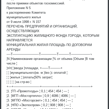
после приемки объектов госкомиссией.
Приложение N 5
к распоряжению Комитета
муниципального жилья
от 9 июля 1998 г. N 157
ПЕРЕЧЕНЬ ПРЕДПРИЯТИЙ И ОРГАНИЗАЦИЙ,
ОСУЩЕСТВЛЯЮЩИХ
ЭКСПЛУАТАЦИЮ ЖИЛИЩНОГО ФОНДА ГОРОДА, КОТОРЫМ
НАПРАВЛЯЕТСЯ
МУНИЦИПАЛЬНАЯ ЖИЛАЯ ПЛОЩАДЬ ПО ДОГОВОРАМ
АРЕНДЫ
—-T————————-T—————T———-T——————¬
¦N ¦Наименование организации ¦% от объема ¦Объем ¦В том
числе ¦
¦п/п¦ ¦ввода ¦площади, +——T———-+
¦ ¦ ¦муниципального¦кв. м ¦без ¦с оплатой ¦
¦ ¦ ¦жилья ¦ ¦оплаты¦50% затрат¦
¦ ¦ ¦ ¦ ¦ ¦на стр-во ¦
+—+————————-+—————+———-+——+———-+
¦1. ¦ГП «Промотходы» ¦ 0,1 ¦ 454 ¦ 454 ¦ — ¦
¦2. ¦МГП «Мосгортепло» ¦ 0,9 ¦ 4086 ¦ 4086 ¦ — ¦
¦3. ¦МГПО «Мосгорсвет» ¦ 0,1 ¦ 454 ¦ 454 ¦ — ¦
¦4. ¦НПО «Экотехпром» ¦ 0,2 ¦ 908 ¦ 908 ¦ — ¦