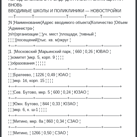
ВНОВЬ
ВВОДИМЫЕ ШКОЛЫ И ПОЛИКЛИНИКИ — НОВОСТРОЙКИ
—-T————T————————T————T———-T————¬
¦N ¦Наименование¦Адрес вводимого объекта¦Количество ¦Объем
¦Администра-¦
¦п/п¦организации ¦ ¦уч. мест ¦площади, ¦тивный ¦
¦ ¦ ¦ ¦(посещений)¦тыс. кв. м¦округ ¦
+—+————+————————+————+———-+————+
¦1. ¦Московский ¦Марьинский парк, ¦ 660 ¦ 0,26 ¦ ЮВАО ¦
¦ ¦комитет ¦мкр. 5, корп. 9 ¦ ¦ ¦ ¦
¦ ¦образования ¦ ¦ ¦ ¦ ¦
+—+————+————————+————+———-+————+
¦ ¦ ¦Братеево, ¦ 1226 ¦ 0,49 ¦ ЮАО ¦
¦ ¦ ¦мкр. 1б, корп. 15 ¦ ¦ ¦ ¦
+—+————+————————+————+———-+————+
¦ ¦ ¦Сев. Бутово, мкр. 5 ¦ 600 ¦ 0,24 ¦ ЮЗАО ¦
+—+————+————————+————+———-+————+
¦ ¦ ¦Южн. Бутово, ¦ 844 ¦ 0,33 ¦ ЮЗАО ¦
¦ ¦ ¦мкр. 6, к. ш-1 ¦ ¦ ¦ ¦
+—+————+————————+————+———-+————+
¦ ¦ ¦Митино, мкр. 8а ¦ 860 ¦ 0,34 ¦ СЗАО ¦
+—+————+————————+————+———-+————+
¦ ¦ ¦Митино, ¦ 1266 ¦ 0,50 ¦ СЗАО ¦