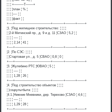
¦ ¦ ¦ +———T——-+
¦ ¦ ¦ ¦план ¦ % ¦
¦ ¦ ¦ ¦—- ¦ ¦
¦ ¦ ¦ ¦факт ¦ ¦
+—-+———————————+———-+———+——-+
¦1. ¦Под жилищное строительство: ¦ ¦ ¦ ¦
¦ ¦2-й Митинский пр., д. 9 и д. 11 ¦СЗАО ¦ 5,2 ¦ ¦
¦ ¦ ¦ ¦ —- ¦ ¦
¦ ¦ ¦ ¦ 2,14 ¦ 41 ¦
+—-+———————————+———-+———+——-+
¦2. ¦По СЭС: ¦ ¦ ¦ ¦
¦ ¦Стартовая ул., д. 5 ¦СВАО ¦ 0,8 ¦ 0 ¦
+—-+———————————+———-+———+——-+
¦3. ¦Жулебино РТС ¦ЮВАО ¦ 5 ¦ ¦
¦ ¦ ¦ ¦ —- ¦ ¦
¦ ¦ ¦ ¦ 1,28 ¦ 26 ¦
+—-+———————————+———-+———+——-+
¦4. ¦Под строительство объектов ¦ ¦ ¦ ¦
¦ ¦соцкультбыта: ¦ ¦ ¦ ¦
¦4.1.¦Нижние Мневники, дер. Терехово ¦СЗАО ¦ 4,6 ¦ ¦
¦ ¦ ¦ ¦ —- ¦ ¦
¦ ¦ ¦ ¦ 1,29 ¦ 28 ¦
+—-+———————————+———-+———+——-+