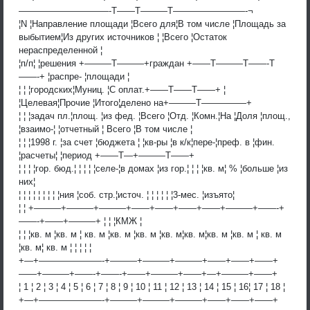
——————————-T——T———T————————-¬
¦N ¦Направление площади ¦Всего для¦В том числе ¦Площадь за
выбытием¦Из других источников ¦ ¦Всего ¦Остаток
нераспределенной ¦
¦п/п¦ ¦решения +———T———+граждан +——T———T——-T
——-+ ¦распре- ¦площади ¦
¦ ¦ ¦городских¦Муниц. ¦С оплат.+——T——T——+ ¦
¦Целевая¦Прочие ¦Итого¦делено на+———T—————+
¦ ¦ ¦задач пл.¦площ. ¦из фед. ¦Всего ¦Отд. ¦Комн.¦На ¦Доля ¦площ.,
¦взаимо-¦ ¦отчетный ¦ Всего ¦В том числе ¦
¦ ¦ ¦1998 г. ¦за счет ¦бюджета ¦ ¦кв-ры ¦в к/к¦пере-¦преф. в ¦фин.
¦расчеты¦ ¦период +——T—+———T——+
¦ ¦ ¦ ¦гор. бюд.¦ ¦ ¦ ¦ ¦селе-¦в домах ¦из гор.¦ ¦ ¦ ¦кв. м¦ % ¦больше ¦из
них¦
¦ ¦ ¦ ¦ ¦ ¦ ¦ ¦ ¦ния ¦соб. стр.¦источ. ¦ ¦ ¦ ¦ ¦ ¦3-мес. ¦изъято¦
¦ ¦ +———+———+———+——+——+——+——+———+——-+
——-+——+———+ ¦ ¦ ¦КМЖ ¦
¦ ¦ ¦кв. м ¦кв. м ¦ кв. м ¦кв. м ¦кв. м ¦кв. м¦кв. м¦кв. м ¦кв. м ¦ кв. м
¦кв. м¦ кв. м ¦ ¦ ¦ ¦ ¦
+—+———————-+———+———+———+——+——+——+
——+———+——-+——-+——+———+——+—+———+——+
¦ 1 ¦ 2 ¦ 3 ¦ 4 ¦ 5 ¦ 6 ¦ 7 ¦ 8 ¦ 9 ¦ 10 ¦ 11 ¦ 12 ¦ 13 ¦ 14 ¦ 15 ¦ 16¦ 17 ¦ 18 ¦
+—+———————-+———+———+———+——+——+——+