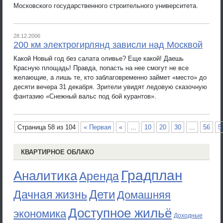
Московского государственного строительного университета.
28.12.2006
200 км электрогирлянд зависли над Москвой
Какой Новый год без салата оливье? Еще какой! Даешь
Красную площадь! Правда, попасть на нее смогут не все
желающие, а лишь те, кто заблаговременно займет «место» до
десяти вечера 31 декабря. Зрители увидят ледовую сказочную
фантазию «Снежный вальс под бой курантов».
Страница 58 из 104
« Первая
«
...
10
20
30
...
56
5
КВАРТИРНОЕ ОБЛАКО
Градплан
Аналитика
Аренда
Дети
Дачная жизнь
Домашняя
Доступное жильё
экономика
Доходные