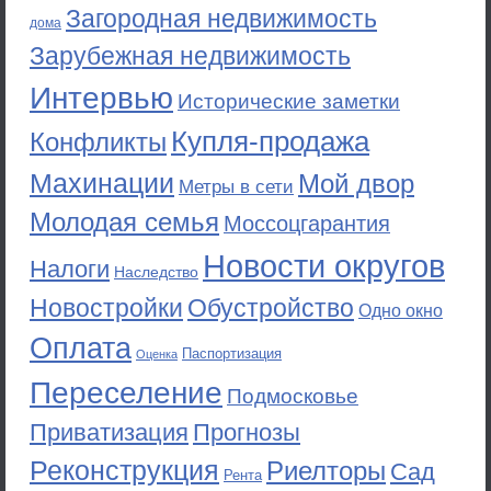
Загородная недвижимость
дома
Зарубежная недвижимость
Интервью
Исторические заметки
Купля-продажа
Конфликты
Махинации
Мой двор
Метры в сети
Молодая семья
Моссоцгарантия
Новости округов
Налоги
Наследство
Новостройки
Обустройство
Одно окно
Оплата
Паспортизация
Оценка
Переселение
Подмосковье
Приватизация
Прогнозы
Реконструкция
Риелторы
Сад
Рента