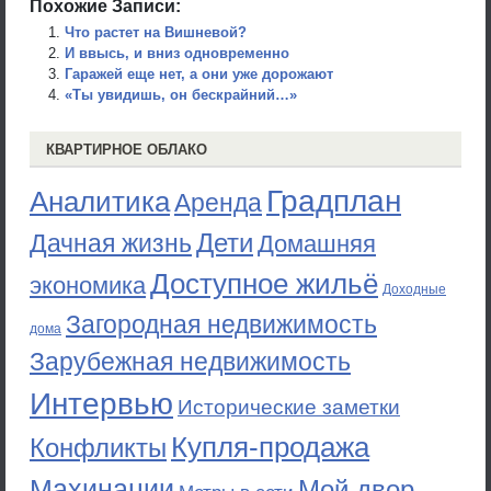
Похожие Записи:
Что растет на Вишневой?
И ввысь, и вниз одновременно
Гаражей еще нет, а они уже дорожают
«Ты увидишь, он бескрайний…»
КВАРТИРНОЕ ОБЛАКО
Градплан
Аналитика
Аренда
Дети
Дачная жизнь
Домашняя
Доступное жильё
экономика
Доходные
Загородная недвижимость
дома
Зарубежная недвижимость
Интервью
Исторические заметки
Купля-продажа
Конфликты
Махинации
Мой двор