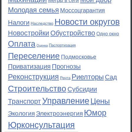
Метры в сети
Молодая семья
Моссоцгарантия
Новости округов
Налоги
Наследство
Новостройки
Обустройство
Одно окно
Оплата
Паспортизация
Оценка
Переселение
Подмосковье
Приватизация
Прогнозы
Реконструкция
Риелторы
Сад
Рента
Строительство
Субсидии
Управление
Цены
Транспорт
Юмор
Экология
Электроэнергия
Юрконсультация