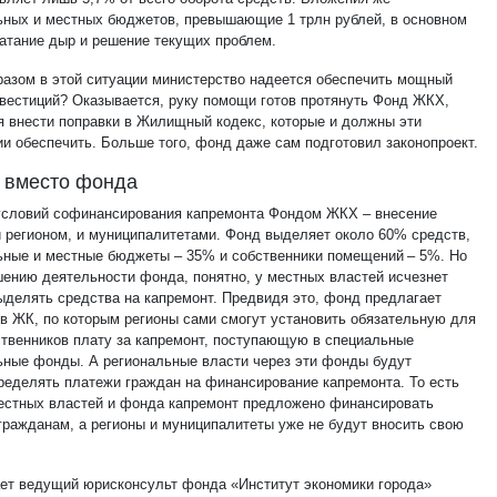
ьных и местных бюджетов, превышающие 1 трлн рублей, в основном
латание дыр и решение текущих проблем.
разом в этой ситуации министерство надеется обеспечить мощный
нвестиций? Оказывается, руку помощи готов протянуть Фонд ЖКХ,
я внести поправки в Жилищный кодекс, которые и должны эти
ии обеспечить. Больше того, фонд даже сам подготовил законопроект.
 вместо фонда
условий софинансирования капремонта Фондом ЖКХ – внесение
и регионом, и муниципалитетами. Фонд выделяет около 60% средств,
ьные и местные бюджеты – 35% и собственники помещений – 5%. Но
шению деятельности фонда, понятно, у местных властей исчезнет
ыделять средства на капремонт. Предвидя это, фонд предлагает
 в ЖК, по которым регионы сами смогут установить обязательную для
ственников плату за капремонт, поступающую в специальные
ьные фонды. А региональные власти через эти фонды будут
ределять платежи граждан на финансирование капремонта. То есть
естных властей и фонда капремонт предложено финансировать
гражданам, а регионы и муниципалитеты уже не будут вносить свою
ает ведущий юрисконсульт фонда «Институт экономики города»