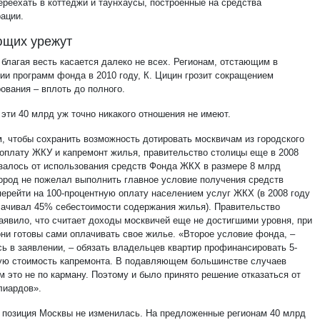
ереехать в коттеджи и таунхаусы, построенные на средства
рации.
ющих урежут
 благая весть касается далеко не всех. Регионам, отстающим в
ии программ фонда в 2010 году, К. Цицин грозит сокращением
ования – вплоть до полного.
 эти 40 млрд уж точно никакого отношения не имеют.
, чтобы сохранить возможность дотировать москвичам из городского
оплату ЖКУ и капремонт жилья, правительство столицы еще в 2008
азалось от использования средств Фонда ЖКХ в размере 8 млрд
Город не пожелал выполнить главное условие получения средств
перейти на 100-процентную оплату населением услуг ЖКХ (в 2008 году
лачивал 45% себестоимости содержания жилья). Правительство
аявило, что считает доходы москвичей еще не достигшими уровня, при
они готовы сами оплачивать свое жилье. «Второе условие фонда, –
сь в заявлении, – обязать владельцев квартир профинансировать 5-
ую стоимость капремонта. В подавляющем большинстве случаев
м это не по карману. Поэтому и было принято решение отказаться от
лиардов».
р позиция Москвы не изменилась. На предложенные регионам 40 млрд