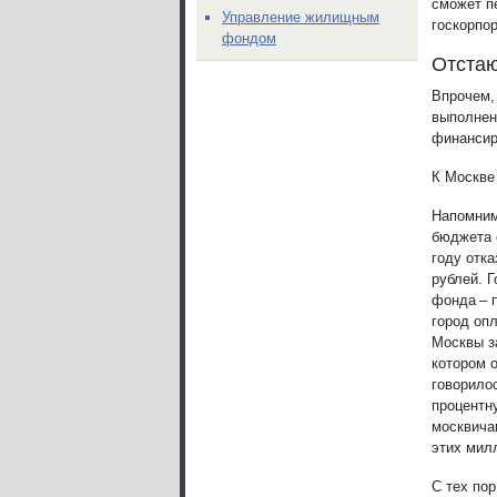
сможет п
Управление жилищным
госкорпо
фондом
Отста
Впрочем,
выполнен
финансир
К Москве
Напомним
бюджета 
году отк
рублей. 
фонда – 
город оп
Москвы з
котором 
говорило
процентн
москвича
этих мил
С тех по