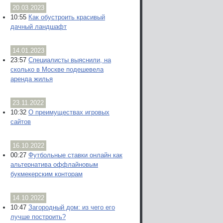
20.03.2023
10:55
Как обустроить красивый
дачный ландшафт
14.01.2023
23:57
Специалисты выяснили, на
сколько в Москве подешевела
аренда жилья
23.11.2022
10:32
О преимуществах игровых
сайтов
16.10.2022
00:27
Футбольные ставки онлайн как
альтернатива оффлайновым
букмекерским конторам
14.10.2022
10:47
Загородный дом: из чего его
лучше построить?