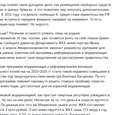
онд освоил такое доходное дело, как размещение свободных средств
тах и ценных бумагах, и это позволяет ему получать дополнительные
. В 2011 году эти деньги, пообещал К. Цицин главе правительства РФ
их встречи в середине февраля, направят на капремонт. То есть
рация еще поживет. Но недолго.
льше? Регионам останется уповать лишь на родное
развития. И там, похоже, уже готовятся взять на себя тяжкое бремя
ак сообщила директор Департамента ЖКХ министерства
Ирина
а,
в апреле Минрегионразвития закончит разработку критериев для
 в рамках комплексной программы реформирования и модернизации
 мае-июне внесет свои предложения на рассмотрение правительства.
ная программа модернизации и реформирования жилищно-
ьного хозяйства на 2010–2020 гг. стала темой недавнего совещания в
стве под председательством министра
Виктора Басаргина.
По его
программа поможет наконец-то решить главную проблему отрасли –
 инвестиции, достаточные для ее коренной модернизации.
никакой модернизацией, как простые смертные регулярно убеждаются,
. Ну нет на нее денег. Несмотря на то, что деньги в отрасли крутятся
 По данным все того же Минрегиона, рынок услуг ЖКХ составляет
ти 3 трлн рублей. А вот инвестируется в ЖКХ лишь 172 млрд в год,
авляет лишь 5,7% от всего оборота средств. Вложения же