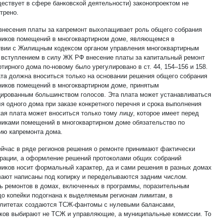
ществует в сфере банковской деятельности) законопроектом не
трено.
внесения платы за капремонт выхолащивает роль общего собрания
ников помещений в многоквартирном доме, являющемся в
твии с Жилищным кодексом органом управления многоквартирным
 вступлением в силу ЖК РФ внесение платы за капитальный ремонт
тирного дома по-новому было урегулировано в ст. 44, 154–156 и 158.
ата должна вноситься только на основании решения общего собрания
ников помещений в многоквартирном доме, принятым
ированным большинством голосов. Эта плата может устанавливаться
я одного дома при заказе конкретного перечня и срока выполнения
кая плата может вноситься только тому лицу, которое имеет перед
никами помещений в многоквартирном доме обязательство по
ию капремонта дома.
ейчас в ряде регионов решения о ремонте принимают фактически
рации, а оформление решений протоколами общих собраний
ников носит формальный характер, да и сами решения в разных домах
вают написаны под копирку и переделываются задним числом.
ь ремонтов в домах, включенных в программы, поразительным
до копейки подогнана к выделяемым регионам лимитам, в
литетах создаются ТСЖ-фантомы с нулевыми балансами,
ков выбирают не ТСЖ и управляющие, а муниципальные комиссии. То