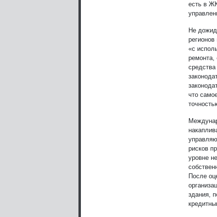
есть в Ж
управлен
Не дожид
регионов
«с испол
ремонта,
средства
законода
законода
что самое
точностью
Междунар
накаплива
управляю
рисков п
уровне н
собствен
После оц
организа
здания, 
кредитны