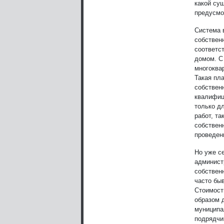
какой су
предусмо
Система 
собствен
соответс
домом. С
многоквар
Такая пл
собствен
квалифиц
только дл
работ, та
собствен
проведен
Но уже с
админист
собствен
часто бы
Стоимост
образом 
муниципа
подрядчи