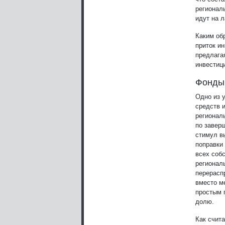
регионал
идут на 
Каким об
приток и
предлага
инвестиц
Фонды
Одно из 
средств 
регионал
по завер
стимул в
поправки
всех соб
регионал
перерасп
вместо м
простым 
долю.
Как счит