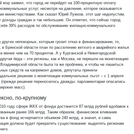
й мэр заявил, что город не перейдет на 100-процентную оплату
коммунальных услуг, несмотря на давление, которое оказывается
ми министерствами. Как сказал Юрий Лужков, этот шаг недопустим,
у доходы граждан и так небольшие. Он отметил, что сейчас город
 себя 39% расходов по обслуживанию жилищно-коммунального
 других непокорных, которым грозит отказ в финансировании, то,
, в Брянской области план по расселению ветхого и аварийного жилья
и менее чем на 70 процентов. А у Курганской и Нижегородской
другая беда – эти регионы, как и Москва, не перешли на монетизацию
о Владимирской области была та же проблема, и чтобы не лишиться
ных средств на капремонт домов, депутаты приняли
адальное решение о монетизации коммунальных льгот – с 1 апреля
а (прежде решение переносилось дважды: парламентарии опасались
широких масс).
ксно, по-крупному
2010 году сфере ЖКХ от фонда достанется 87 млрд рублей вдобавок к
ованным ранее 166 млрд. Таким образом, финансовое вливание
тва в фонд исчерпается объемом 240 млрд, а значит, и сама
рация должна будет прекратить существование: выделять регионам
чего.