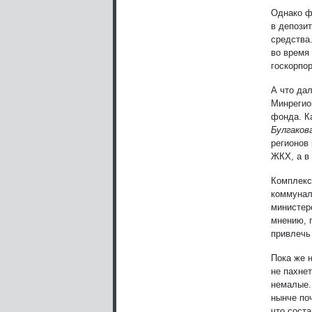
Однако ф
в депози
средства
во время 
госкорпо
А что да
Минрегион
фонда. К
Булгаков
регионов
ЖКХ, а в
Комплекс
коммунал
министер
мнению, 
привлечь
Пока же 
не пахнет
немалые.
нынче поч
что сост