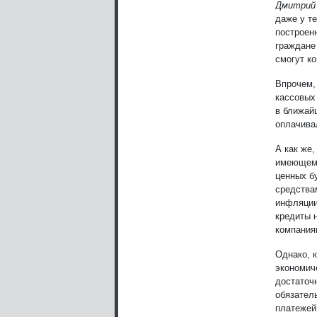
Дмитрий 
даже у те
построен
граждане
смогут к
Впрочем,
кассовых
в ближай
оплачива
А как же
имеющему
ценных б
средствам
инфляции
кредиты 
компания
Однако, 
экономич
достаточ
обязатель
платежей