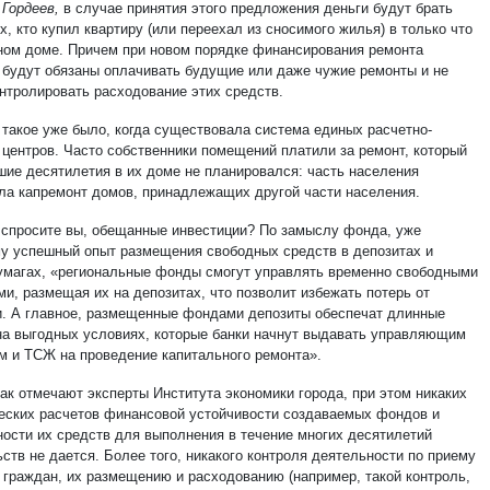
Гордеев,
в случае принятия этого предложения деньги будут брать
х, кто купил квартиру (или переехал из сносимого жилья) в только что
ном доме. Причем при новом порядке финансирования ремонта
 будут обязаны оплачивать будущие или даже чужие ремонты и не
онтролировать расходование этих средств.
 такое уже было, когда существовала система единых расчетно-
 центров. Часто собственники помещений платили за ремонт, который
шие десятилетия в их доме не планировался: часть населения
ла капремонт домов, принадлежащих другой части населения.
, спросите вы, обещанные инвестиции? По замыслу фонда, уже
 успешный опыт размещения свободных средств в депозитах и
умагах, «региональные фонды смогут управлять временно свободными
и, размещая их на депозитах, что позволит избежать потерь от
. А главное, размещенные фондами депозиты обеспечат длинные
на выгодных условиях, которые банки начнут выдавать управляющим
м и ТСЖ на проведение капитального ремонта».
как отмечают эксперты Института экономики города, при этом никаких
еских расчетов финансовой устойчивости создаваемых фондов и
ности их средств для выполнения в течение многих десятилетий
ств не дается. Более того, никакого контроля деятельности по приему
 граждан, их размещению и расходованию (например, такой контроль,