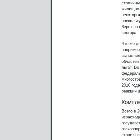
столичны
жилищно-
некоторы
поскольк
берет на
сектора.
Что же до
например
выполнил
областей 
льгот. В
федераль
многостр
2010 год
реакции 
Компле
Всего в 
израсход
государс
госкорпо
станет не