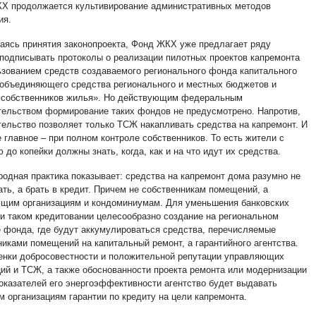
КХ продолжается культивирование административных методов
ия.
аясь принятия законопроекта, Фонд ЖКХ уже предлагает ряду
 подписывать протоколы о реализации пилотных проектов капремонта
ьзованием средств создаваемого регионального фонда капитального
 объединяющего средства регионального и местных бюджетов и
 собственников жилья». Но действующим федеральным
тельством формирование таких фондов не предусмотрено. Напротив,
тельство позволяет только ТСЖ накапливать средства на капремонт. И
 главное – при полном контроле собственников. То есть жители с
 до копейки должны знать, когда, как и на что идут их средства.
одная практика показывает: средства на капремонт дома разумно не
ть, а брать в кредит. Причем не собственникам помещений, а
щим организациям и кондоминиумам. Для уменьшения банковских
ри таком кредитовании целесообразно создание на региональном
е фонда, где будут аккумулироваться средства, перечисляемые
никами помещений на капитальный ремонт, а гарантийного агентства.
енки добросовестности и положительной репутации управляющих
ций и ТСЖ, а также обоснованности проекта ремонта или модернизации
показателей его энергоэффективности агентство будет выдавать
м организациям гарантии по кредиту на цели капремонта.