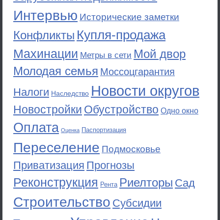
Интервью
Исторические заметки
Купля-продажа
Конфликты
Махинации
Мой двор
Метры в сети
Молодая семья
Моссоцгарантия
Новости округов
Налоги
Наследство
Новостройки
Обустройство
Одно окно
Оплата
Паспортизация
Оценка
Переселение
Подмосковье
Приватизация
Прогнозы
Реконструкция
Риелторы
Сад
Рента
Строительство
Субсидии