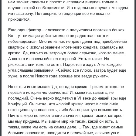
нам звонят клиенты и просят о «срочном выкупе» только в
случае острой необходимости. И в отдельных случаях мы идем
им навстречу. Но говорить о тенденции все же пока не
приходится.
Еще один фактор – сложности с получением ипотеки в банках.
Вот тут ситуация действительно не радостная, хотя и
небезнадежная. Многие из них не дают денег под приобретение
квартиры с использованием ипотечного кредита, ссылаясь на
кризис. Да, кого-то он затронул более серьезно, кого-то менее.
А кого-то и совсем обошел стороной. Есть и такие. Но
рисковать они тоже не хотят. Надеются и ждут. А из каждого
угла слышны завывания: «Сейчас все плохо, завтра будет еще
хуже, а после Нового года вообще все везде рухнет».
Но есть и иные мысли. Да, сегодня кризис. Причем отнюдь не
первый в истории человечества. И, смею настаивать, не
последний. Очень верно подметил в VI веке до нашей эры еще
Конфуций. Он писал, что «любой кризис несет в себе либо
потенциальную опасность, либо благоприятную возможность.
Ничто в мире не имеет иного значения, кроме такого, которое
мы ему придаем. Мы видим мир не таким, какой он есть, а
таким, какие мы есть на самом деле. …Там, где живут самые
большие опасности, находятся и величайшие, а зачастую и