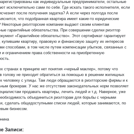
зарегистрированы как индивидуальные предприниматели, остальные
ают исключительно сами по себе. Где искать такого исполнителя, если
 исчезнет после получения задатка? А если через полгода после
ыяснится, что подобранная квартира имеет какие-то юридические
 Некоторые риэлторские компании выдают своим клиентам
ные гарантийные обязательства. При совершении сделки риэлтор
окумент «Гарантийное обязательство». Этот сертификат гарантирует
, купившим квартиру, правовую и финансовую защиту их интересов
ми способами, в том числе путем компенсации убытков, связанных с
 и ограничением права собственности на приобретенную
ость.
ых странах в принципе нет понятия «черный маклер», потому что
 в голову не приходит обратиться за помощью в решении жилищных
 к человеку с улицы. Там люди обращаются в риэлторские фирмы и к
ным брокерам. У нас же отсутствие законодательных норм позволяет
ециалистам продавать квартиры, лечить людей и т.д. Наверное, уже
необходимость объединиться риэлторам для борьбы с черными
и, сделать общедоступными списки людей, которые занимаются, по
невым бизнесом.
онина
е Записи: