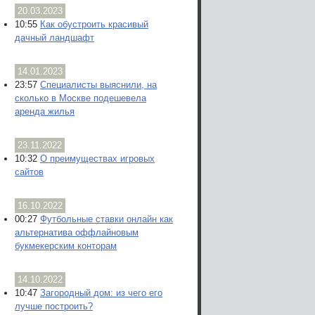
20.03.2023
10:55
Как обустроить красивый
дачный ландшафт
14.01.2023
23:57
Специалисты выяснили, на
сколько в Москве подешевела
аренда жилья
23.11.2022
10:32
О преимуществах игровых
сайтов
16.10.2022
00:27
Футбольные ставки онлайн как
альтернатива оффлайновым
букмекерским конторам
14.10.2022
10:47
Загородный дом: из чего его
лучше построить?