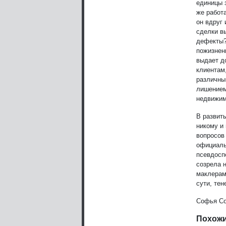
единицы 
же работ
он вдруг
сделки в
дефекты?
пожизнен
выдает д
клиентам
различны
лишением
недвижим
В развит
никому и
вопросов
официаль
псевдосп
созрела 
маклерам
сути, те
Софья С
Похожи