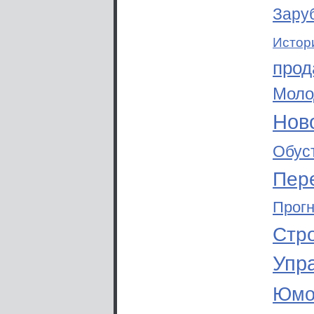
Зару
Истор
прод
Моло
Ново
Обус
Пер
Прог
Стр
Упр
Юмо