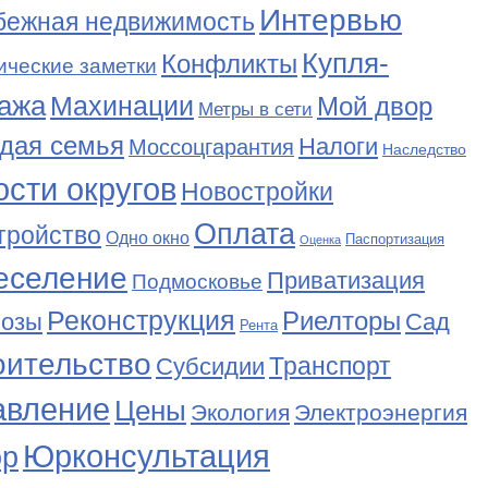
Интервью
бежная недвижимость
Купля-
Конфликты
ические заметки
ажа
Махинации
Мой двор
Метры в сети
дая семья
Налоги
Моссоцгарантия
Наследство
сти округов
Новостройки
Оплата
тройство
Одно окно
Паспортизация
Оценка
еселение
Приватизация
Подмосковье
Реконструкция
Риелторы
Сад
нозы
Рента
оительство
Транспорт
Субсидии
авление
Цены
Экология
Электроэнергия
Юрконсультация
р