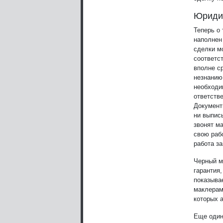
Юридич
Теперь о
наполнен
сделки м
соответс
вполне с
незнанию
необходим
ответств
Документ
ни выпис
звонят м
свою рабо
работа з
Черный м
гарантия,
показыва
маклерам
которых а
Еще один