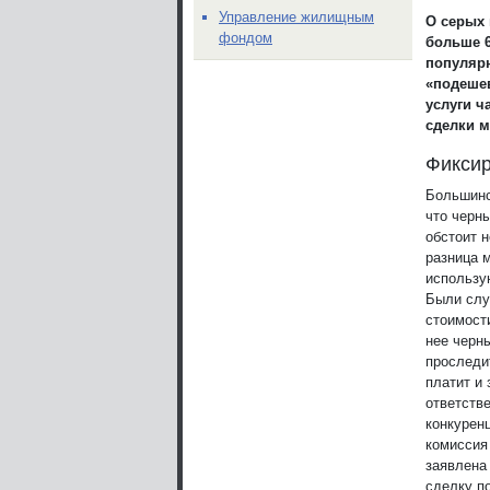
Управление жилищным
О серых 
фондом
больше 6
популярн
«подешев
услуги ч
сделки м
Фиксир
Большинс
что черны
обстоит н
разница 
использу
Были слу
стоимост
нее черн
проследи
платит и
ответстве
конкурен
комиссия
заявлена
сделку п