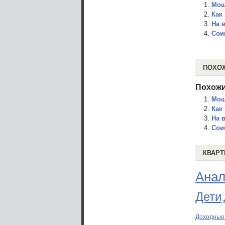
Мош
Как
На 
Сои
ПОХО
Похожи
Мош
Как
На 
Сои
КВАРТ
Анал
Дети
Доходные