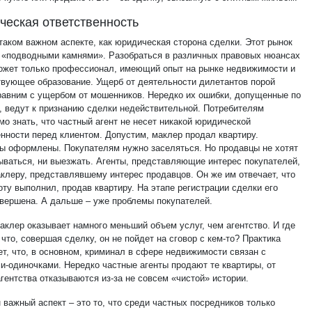
еская ответственность
 таком важном аспекте, как юридическая сторона сделки. Этот рынок
 «подводными камнями». Разобраться в различных правовых нюансах
ожет только профессионал, имеющий опыт на рынке недвижимости и
твующее образование. Ущерб от деятельности дилетантов порой
равним с ущербом от мошенников. Нередко их ошибки, допущенные по
, ведут к признанию сделки недействительной. Потребителям
о знать, что частный агент не несет никакой юридической
енности перед клиентом. Допустим, маклер продал квартиру.
ы оформлены. Покупателям нужно заселяться. Но продавцы не хотят
ываться, ни выезжать. Агенты, представляющие интерес покупателей,
аклеру, представлявшему интерес продавцов. Он же им отвечает, что
ту выполнил, продав квартиру. На этапе регистрации сделки его
авершена. А дальше – уже проблемы покупателей.
аклер оказывает намного меньший объем услуг, чем агентство. И где
 что, совершая сделку, он не пойдет на сговор с кем-то? Практика
ет, что, в основном, криминал в сфере недвижимости связан с
и-одиночками. Нередко частные агенты продают те квартиры, от
гентства отказываются из-за не совсем «чистой» истории.
 важный аспект – это то, что среди частных посредников только