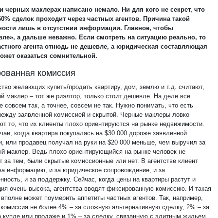
и черных маклерах написано немало. Ни для кого не секрет, что
0% сделок проходит через частных агентов. Причина такой
ости лишь в отсутствии информации. Главное, чтобы
ле», а дальше неважно. Если смотреть на ситуацию реально, то
астного агента отнюдь не дешевле, а юридическая составляющая
ожет оказаться сомнительной.
ованная комиссия
тво желающих купить/продать квартиру, дом, землю и т.д. считают,
й маклер – тот же риэлтор, только стоит дешевле. На деле все
е совсем так, а точнее, совсем не так. Нужно понимать, что есть
между заявленной комиссией и скрытой. Черные маклеры ловко
ют то, что их клиенты плохо ориентируются на рынке недвижимости.
чаи, когда квартира покупалась на $30 000 дороже заявленной
и, или продавец получал на руки на $20 000 меньше, чем выручил за
ый маклер. Ведь плохо ориентирующийся на рынке человек не
т за тем, были скрытые комиссионные или нет. В агентстве клиент
 за информацию, и за юридическое сопровождение, и за
нность, и за поддержку. Сейчас, когда цены на квартиры растут и
ция очень высока, агентства вводят фиксированную комиссию. И такая
 вполне может поумерить аппетиты частных агентов. Так, например,
 комиссия не более 4% – за сложную альтернативную сделку, 2% – за
о купле или продаже и 1% – за сделку, связанную с элитным жильем.