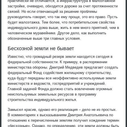
практически не отличается, а инфраструктура в малоэтажной
застройке, очевидно, обходится дороже за счет протяженности
связей. Но если отвечающий за решение проблемы
руководитель говорит, что так ему проще, это его право. Пусть
будет малоэтажка. Тем более, что потребительские свойства
индивидуального дома выше, жить в нем много приятней, чем в
человеческом муравейнике. Другое дело, как выполнить
обозначенные выше три главных условия.
Бесхозной земли не бывает
Известно, что громадный резерв земли находится сегодня в
федеральной собственности. К примеру, в распоряжении
министерства обороны. Дмитрий Медведев предлагает создать
федеральный Фонд содействия жилищному строительству,
куда будут переданы все неэффективно используемые земли
министерств и ведомств, госпредприятий и учреждений.
Главной задачей Фонда должно стать вовлечение огромных
неиспользуемых земельных ресурсов в программу
строительства индивидуального жилья.
Замысел красив, однако его реализация – дело не из простых.
В комментариях к высказываниям Дмитрия Анатольевича по
отношению к перечисленным землям получил хождение термин
«бесхозные». Однако, по определению, эти земли должны быть