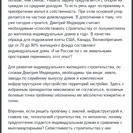
больше, чем сейчас. Решить задачу предлагается с опорой на
граждан со средним доходом. То есть речь идет по-прежнему о
приобретении жилья в собственность. При этом основной упор
делается на частное домовладение. В дополнение к тому, что
уже сегодня строится, Дмитрий Медведев считает
необходимым «способствовать строительству от полумиллиона
до миллиона индивидуальных домов в год». В качестве
образца для подражания взяты США, Канада, Великобритания,
где от 70 до 90% жилищного фонда составляют
индивидуальные дома. И не России ли с ее земельными
просторами перенимать этот опыт?
Для развития индивидуального жилищного строительства, по
словам Дмитрия Медведева, необходимы три вещи: земля,
заводы по серийному выпуску домов и комплексное
инфраструктурное обустройство территорий застройки. Здесь с
избранным президентом невозможно не согласиться, основные
болевые точки проблемы обозначены им абсолютно конкретно и
точно.
Впрочем, если решить проблему с землей, инфраструктурой и,
скажем так, технологией строительства, то непонятно, почему
предпочтение отдается индивидуальным домам в сравнении с
многоквартирными? Себестоимость строительства у них