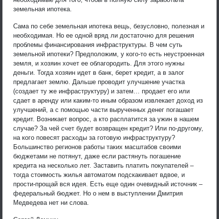
земельная ипотека.
Сама по себе земельная ипотека вещь, безусловно, полезная и
необходимая. Но ее одной вряд ли достаточно для решения
проблемы финансирования инфраструктуры. В чем суть
земельной ипотеки? Предположим, у кого-то есть неустроенная
земля, и хозяин хочет ее облагородить. Для этого нужны
деньги. Тогда хозяин идет в банк, берет кредит, а в залог
предлагает землю. Дальше проводит улучшение участка
(создает ту же инфраструктуру) и затем… продает его или
сдает в аренду или каким-то иным образом извлекает доход из
улучшений, а с помощью части вырученных денег погашает
кредит. Возникает вопрос, а кто расплатится за ужин в нашем
случае? За чей счет будет возвращен кредит? Или по-другому,
на кого повесят расходы за готовую инфраструктуру?
Большинство регионов работы таких масштабов своими
бюджетами не потянут, даже если растянуть погашение
кредита на несколько лет. Заставить платить покупателей –
тогда стоимость жилья автоматом подскакивает вдвое, и
прости-прощай вся идея. Есть еще один очевидный источник –
федеральный бюджет. Но о нем в выступлении Дмитрия
Медведева нет ни слова.