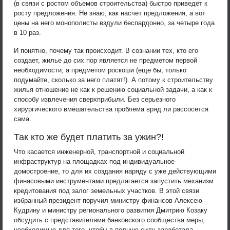
(в связи с ростом объемов строительства) быстро приведет к
росту предложения. Не знаю, как насчет предложения, а вот
цены на него монополисты вздули беспардонно, за четыре года
в 10 раз.
И понятно, почему так происходит. В сознании тех, кто его
создает, жилье до сих пор является не предметом первой
необходимости, а предметом роскоши (еще бы, только
подумайте, сколько за него платят!). А потому к строительству
жилья отношение не как к решению социальной задачи, а как к
способу извлечения сверхприбыли. Без серьезного
хирургического вмешательства проблема вряд ли рассосется
сама.
Так кто же будет платить за ужин?!
Что касается инженерной, транспортной и социальной
инфраструктур на площадках под индивидуальное
домостроение, то для их создания наряду с уже действующими
финасовыми инструментами предлагается запустить механизм
кредитования под залог земельных участков. В этой связи
избранный президент поручил министру финансов Алексею
Кудрину и министру регионального развития Дмитрию Козаку
обсудить с представителями банковского сообщества меры,
необходимые для того, чтобы в полную силу заработала