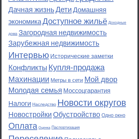
Дети
Дачная жизнь
Домашняя
Доступное жильё
экономика
Доходные
Загородная недвижимость
дома
Зарубежная недвижимость
Интервью
Исторические заметки
Купля-продажа
Конфликты
Махинации
Мой двор
Метры в сети
Молодая семья
Моссоцгарантия
Новости округов
Налоги
Наследство
Новостройки
Обустройство
Одно окно
Оплата
Паспортизация
Оценка
Переселение