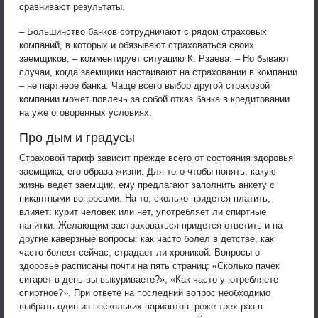
сравнивают результаты.
– Большинство банков сотрудничают с рядом страховых
компаний, в которых и обязывают страховаться своих
заемщиков, – комментирует ситуацию К. Рзаева. – Но бывают
случаи, когда заемщики настаивают на страховании в компании
– не партнере банка. Чаще всего выбор другой страховой
компании может повлечь за собой отказ банка в кредитовании
на уже оговоренных условиях.
Про дым и градусы
Страховой тариф зависит прежде всего от состояния здоровья
заемщика, его образа жизни. Для того чтобы понять, какую
жизнь ведет заемщик, ему предлагают заполнить анкету с
пикантными вопросами. На то, сколько придется платить,
влияет: курит человек или нет, употребляет ли спиртные
напитки. Желающим застраховаться придется ответить и на
другие каверзные вопросы: как часто болел в детстве, как
часто болеет сейчас, страдает ли хроникой. Вопросы о
здоровье расписаны почти на пять страниц: «Сколько пачек
сигарет в день вы выкуриваете?», «Как часто употребляете
спиртное?». При ответе на последний вопрос необходимо
выбрать один из нескольких вариантов: реже трех раз в