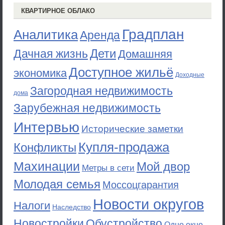
КВАРТИРНОЕ ОБЛАКО
Градплан
Аналитика
Аренда
Дети
Дачная жизнь
Домашняя
Доступное жильё
экономика
Доходные
Загородная недвижимость
дома
Зарубежная недвижимость
Интервью
Исторические заметки
Купля-продажа
Конфликты
Махинации
Мой двор
Метры в сети
Молодая семья
Моссоцгарантия
Новости округов
Налоги
Наследство
Новостройки
Обустройство
Одно окно