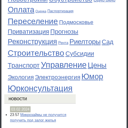
Оплата
Паспортизация
Оценка
Переселение
Подмосковье
Приватизация
Прогнозы
Реконструкция
Риелторы
Сад
Рента
Строительство
Субсидии
Управление
Цены
Транспорт
Юмор
Экология
Электроэнергия
Юрконсультация
НОВОСТИ
03.02.2024
23:57
Микрозаймы не получится
получить под залог жилья