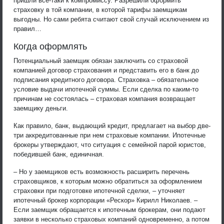
пришли все-таки к компромиссу. Разрешили оформить
страховку в той компании, в которой тарифы заемщикам
выгодны. Но сами ребята считают свой случай исключением из
правил…
Когда оформлять
Потенциальный заемщик обязан заключить со страховой
компанией договор страхования и представить его в банк до
подписания кредитного договора. Страховка – обязательное
условие выдачи ипотечной суммы. Если сделка по каким-то
причинам не состоялась – страховая компания возвращает
заемщику деньги.
Как правило, банк, выдающий кредит, предлагает на выбор две-
три аккредитованные при нем страховые компании. Ипотечные
брокеры утверждают, что ситуация с семейной парой юристов,
победившей банк, единичная.
– Но у заемщиков есть возможность расширить перечень
страховщиков, к которым можно обратиться за оформлением
страховки при подготовке ипотечной сделки, – уточняет
ипотечный брокер корпорации «Рескор» Кирилл Николаев. –
Если заемщик обращается к ипотечным брокерам, они подают
заявки в несколько страховых компаний одновременно, а потом