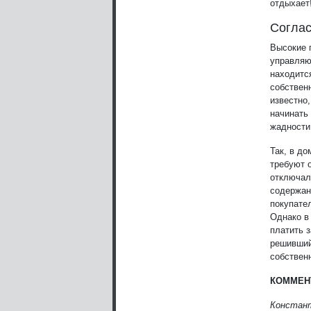
отдыхает
Соглас
Высокие 
управляю
находитс
собствен
известно
начинать
жадности
Так, в д
требуют о
отключал
содержан
покупате
Однако в
платить 
решивший
собствен
КОММЕН
Констант