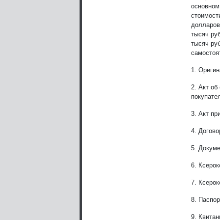
основном
стоимост
долларов
тысяч руб
тысяч ру
самостоя
1. Ориги
2. Акт о
покупате
3. Акт пр
4. Догово
5. Докум
6. Ксеро
7. Ксеро
8. Паспор
9. Квита