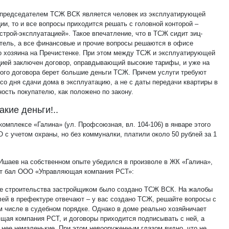
к председателем ТСЖ ВСК является человек из эксплуатирующей
ии, то и все вопросы приходится решать с головной конторой –
строй-эксплуатацией». Такое впечатление, что в ТСЖ сидит зиц-
тель, а все финансовые и прочие вопросы решаются в офисе
о хозяина на Пречистенке. При этом между ТСЖ и эксплуатирующей
цией заключен договор, оправдывающий высокие тарифы, и уже на
того договора берет большие деньги ТСЖ. Причем услуги требуют
со дня сдачи дома в эксплуатацию, а не с даты передачи квартиры в
ость покупателю, как положено по закону.
акие деньги!..
омплексе «Галина» (ул. Профсоюзная, вл. 104-106) в январе этого
О с учетом охраны, но без коммуналки, платили около 50 рублей за 1
Ишаев на собственном опыте убедился в произволе в ЖК «Галина»,
ит бал ООО «Управляющая компания РСТ»:
пе строительства застройщиком было создано ТСЖ ВСК. На жалобы
лей в префектуре отвечают – у вас создано ТСЖ, решайте вопросы с
ом числе в судебном порядке. Однако в доме реально хозяйничает
щая компания РСТ, и договоры приходится подписывать с ней, а
 нее немаленькие. При этом невооруженным глазом видно, что не