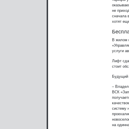
оказываю
не прихо
сначала 
хотят ещ
Беспла
В жилом 
«Управля
услуги ав
Лифт сда
стоит об
Будущий 
– Владел
ВСК «Зап
получает
качество
систему 
проехалис
новосело
на одинн