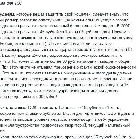
рма для ТО?
ажданам, которые решат защитить свой кошелек, следует знать, что
ый размер затрат на оплату жилищно-коммунальных услуг в городе
е должен превышать установленный федеральный стандарт. В 2007
не должен превышать 46 рублей за 1 кв. м общей площади. Причем в
у входит стоимость не только эксплуатации, но и коммунальных услуг
жение, отопление и т.п.). Иными словами, если вычесть из
ого размера федерального стандарта стоимость услуг отопления (13–
а 1 кв. м), водоснабжения, водоотведения, электроснабжения, то
я, что ТО может стоить не более 30 рублей за один «квадрат» общей
 При этом никто не отменял требование о фактической обоснованности
. Это значит, что смета затрат на обслуживание жилого дома должна
 в себя только необходимые и реально производимые работы. Иными
 если на содержание и эксплуатацию дома реально расходуется 15
а один «квадрат», то и взимать управляющая компания должна
а не предельные 25–30 рублей!
ых столичных ТСЖ стоимость ТО не выше 15 рублей за 1 кв. м,
сохранением ставки 6 рублей за 1 кв. м для льготников. За эти деньги
еспечить высокий уровень сервиса, включающий в себя украшение
ов и благоустройство придомовых территорий, текущий капитальный
т.п.
ывод: плата за техобслуживание, превышающая 15 рублей за 1 кв. м,