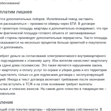
еобоснованна!
 платим лишнее
ется дополнительных поборов. Излюбленный повод заставить
ля раскошелиться – произвести обмеры через БТИ. В договоре
т проектную площадь квартиры и дополнительно оговаривают, что при
ии фактической площади готового объекта от запланированных
лей стороны производят дополнительные перерасчеты. Часто площадь
 оказывается на несколько процентов больше проектной и покупателю
ся доплачивать.
ребуют деньги за согласование электромонтажного внутриквартирного
и подсоединение к этажному щиту. Или жителям начисляют квартплату
а сдачи дома госкомиссии. Это также является нарушением закона,
 квартплату и оплату услуг по охране и уборке дома и его территории
уществлять только со дня подписания договора с эксплуатирующей
цией. Иногда в текст договора включают требование после окончания
ьства вступить в ТСЖ и на этом основании требуют выплаты
льных и членских взносов. На самом деле членство в товариществе –
ровольное.
ление
щий этап покупки квартиры – оформление права собственности. В