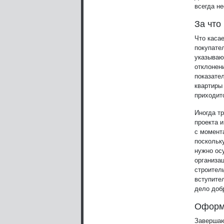
всегда н
За что
Что каса
покупате
указываю
отклонен
показате
квартиры
приходит
Иногда т
проекта 
с момент
поскольку
нужно ос
организа
строител
вступите
дело доб
Оформ
Завершаю