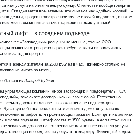
тся нам услуги на оплачиваемую сумму. О качестве вообще говорить
дится. Складывается впечатление, что считают нас «дойной коровой» –
взяли деньги, продав недостроенное жилье с кучей недоделок, а потом
е всю жизнь «соки пить» за счет тарифов на эксплуатацию!
тный лифт – в соседнем подъезде
комплексе «Заповедный» расценки не меньше, только ООО
ющая компания «Тропарево-парк» требует с жильцов оплачивать
ансом за год вперед (!).
ется в аренду жителям за 2500 рублей в час. Примерно столько же
служивание лифта за месяц.
собственник
Валерий Буйнов
:
ец управляющей компании, он же застройщик и председатель ТСЖ
оведный», заключает договоры как бы сам с собой. Естественно,
ся весьма дорого, а главное – высокая цена не подтверждена
м! Чувствуя себя полновластным хозяином в доме, он установил
незаконных штрафов для проживающих граждан. Если дети на роликах
ь в холле подъезда, штраф составит 3500 рублей, а если кто-либо из
в не заключил договор на согласование или не внес аванс за услуги
адцать месяцев вперед, его не допустят в квартиру. Жилищный кодекс