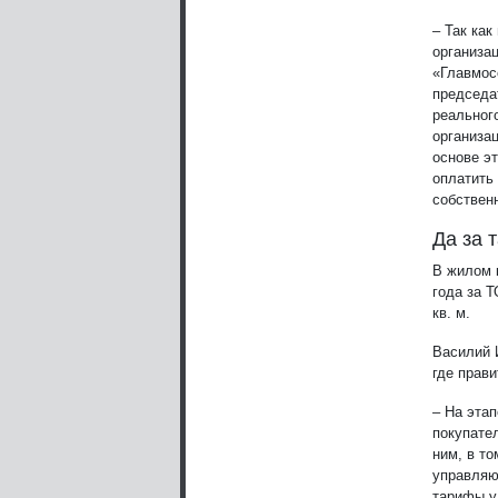
– Так ка
организац
«Главмос
председа
реальног
организа
основе э
оплатить 
собственн
Да за т
В жилом к
года за Т
кв. м.
Василий 
где прав
– На эта
покупате
ним, в т
управляю
тарифы у