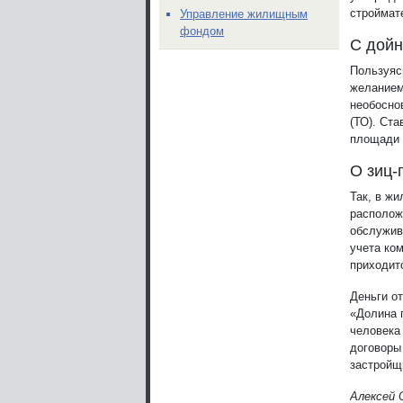
строймат
Управление жилищным
фондом
C дойн
Пользуяс
желанием
необосно
(ТО). Ста
площади 
О зиц-
Так, в ж
располож
обслужив
учета ко
приходит
Деньги о
«Долина 
человека
договоры
застройщ
Алексей 