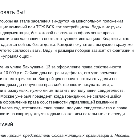
!
овать бы!
поборы на этапе заселения зиждутся на монопольном положении
щих компаний или ТСЖ ВСК «от застройщика». Ведь в их руках
я документация, без которой невозможно оформление права
ности и согласование в соответствующих инстанциях. Квартиры, как
, сдаются сейчас без отделки. Каждый покупатель вынужден сразу же
 что-то согласовывать. Виды и размеры поборов зависят от фантазии и
 «управляющих».
оме на улице Бахрушина, 13 за оформление права собственности
т 10 000 у.е. Сейчас дом на грани дефолта, его уже временно
и от электричества. Застройщик не хочет покрывать долги по
ию дома до получения прав собственности покупателями, а
ли в раздумьях, нужно ли им платить до получения свидетельств.
 Москве уже был прецедент, когда гражданин, не согласившийся
за оформление права собственности управляющей компании и
 через суд отстаивать свои права, получил свидетельство о праве
ности на квартиру двумя годами позже, чем остальные его соседи.
ТАРИЙ
ин Крохин, председатель Союза жилищных организаций г. Москвы: