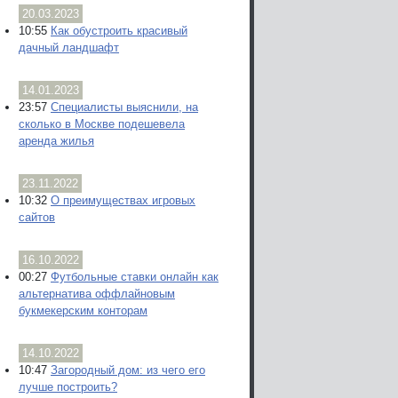
20.03.2023
10:55
Как обустроить красивый
дачный ландшафт
14.01.2023
23:57
Специалисты выяснили, на
сколько в Москве подешевела
аренда жилья
23.11.2022
10:32
О преимуществах игровых
сайтов
16.10.2022
00:27
Футбольные ставки онлайн как
альтернатива оффлайновым
букмекерским конторам
14.10.2022
10:47
Загородный дом: из чего его
лучше построить?