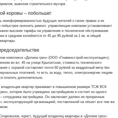
ериалов, вывозом строительного мусора.
ой коровы – побольше!
ь неинформированностью будущих жителей о своих правах и их
 побыстрее окончить ремонт, управляющие компании устанавливают
ванно высокие тарифы на управление и техническое обслуживание
вки в среднем колеблются от 45 до 95 рублей за 1 кв. м общей
квартиры.
председательстве
илом комплексе «Долина грез» (ООО «Главмосстрой-эксплуатация»),
енном во вл. 45 на улице Крылатская, стоимость технического
ания с охраной составляет почти 60 рублей за квадратный метр без
ммунальных платежей, то есть за воду, тепло, электроэнергию людям
ся платить дополнительно.
т владельцев квартир принимает в повышенном размере ТСЖ ВСК
грез», которое было учреждено застройщиком и состоит из одного
 – сотрудника застройщика. Он заключает далеко не прозрачные
 с эксплуатирующей организацией, поставленной на объект все тем же
иком.
Старожилов
, юрист, будущий владелец квартиры в «Долине грез»: