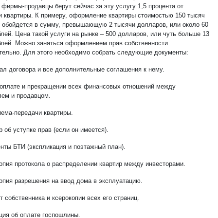
 фирмы-продавцы берут сейчас за эту услугу 1,5 процента от
и квартиры. К примеру, оформление квартиры стоимостью 150 тысяч
 обойдется в сумму, превышающую 2 тысячи долларов, или около 60
лей. Цена такой услуги на рынке – 500 долларов, или чуть больше 13
блей. Можно заняться оформлением прав собственности
тельно. Для этого необходимо собрать следующие документы:
нал договора и все дополнительные соглашения к нему.
б оплате и прекращении всех финансовых отношений между
лем и продавцом.
иема-передачи квартиры.
р об уступке прав (если он имеется).
енты БТИ (экспликация и поэтажный план).
копия протокола о распределении квартир между инвесторами.
копия разрешения на ввод дома в эксплуатацию.
т собственника и ксерокопии всех его страниц.
нция об оплате госпошлины.