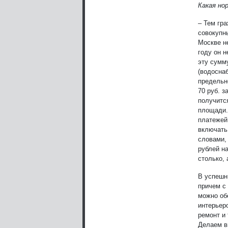
Какая но
– Тем гр
совокупн
Москве н
году он 
эту сумм
(водоснаб
предельн
70 руб. з
получитс
площади.
платежей
включать
словами,
рублей н
столько, 
В успешн
причем с 
можно об
интерьер
ремонт и 
Делаем в