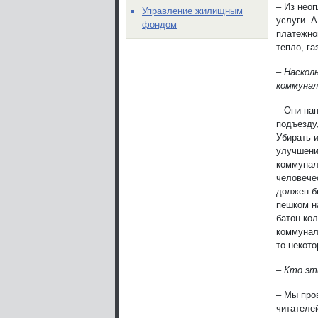
– Из нео
Управление жилищным
услуги. А
фондом
платежно
тепло, га
– Наскол
коммунал
– Они на
подъезду
Убирать 
улучшени
коммунал
человече
должен б
пешком н
батон кол
коммунал
то некото
– Кто эт
– Мы про
читателе