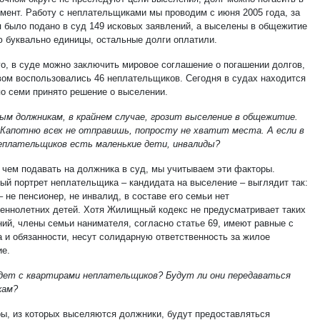
мент. Работу с неплательщиками мы проводим с июня 2005 года, за
я было подано в суд 149 исковых заявлений, а выселены в общежитие
ю буквально единицы, остальные долги оплатили.
го, в суде можно заключить мировое соглашение о погашении долгов,
вом воспользовались 46 неплательщиков. Сегодня в судах находится
по семи принято решение о выселении.
ым должникам, в крайнем случае, грозит выселение в общежитие.
 Капотню всех не отправишь, попросту не хватит места. А если в
еплательщиков есть маленькие дети, инвалиды?
 чем подавать на должника в суд, мы учитываем эти факторы.
ый портрет неплательщика – кандидата на выселение – выглядит так:
 не пенсионер, не инвалид, в составе его семьи нет
еннолетних детей. Хотя Жилищный кодекс не предусматривает таких
ний, члены семьи нанимателя, согласно статье 69, имеют равные с
а и обязанности, несут солидарную ответственность за жилое
е.
дет с квартирами неплательщиков? Будут ли они передаваться
кам?
ры, из которых выселяются должники, будут предоставляться