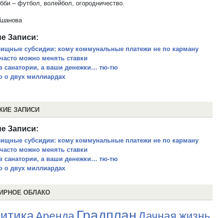
обби – футбол, волейбол, огородничество.
Ушанова
е Записи:
ищные субсидии: кому коммунальные платежи не по карману
 часто можно менять ставки
в санатории, а ваши денежки… тю-тю
о о двух миллиардах
ЖИЕ ЗАПИСИ
е Записи:
ищные субсидии: кому коммунальные платежи не по карману
 часто можно менять ставки
в санатории, а ваши денежки… тю-тю
о о двух миллиардах
ИРНОЕ ОБЛАКО
Градплан
итика
Аренда
Дачная жизнь