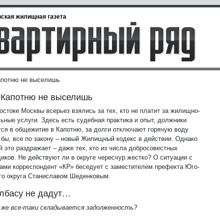
ская жилищная газета
апотню не выселишь
 Капотню не выселишь
остоке Москвы всерьез взялись за тех, кто не платит за жилищно-
ьные услуги. Здесь есть судебная практика и опыт, должники
ся в общежитие в Капотню, за долги отключают горячую воду.
 бы, все по закону – новый Жилищный кодекс в действии. Однако
й это раздражает – даже тех, кто из числа добросовестных
иков. Не действуют ли в округе чересчур жестко? О ситуации с
ами корреспондент «КР» беседует с заместителем префекта Юго-
го округа Станиславом Шеденковым.
лбасу не дадут…
о же все-таки складывается задолженность?