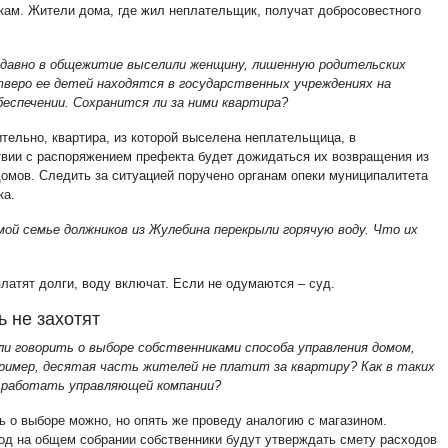
кам. Жители дома, где жил неплательщик, получат добросовестного
 давно в общежитие выселили женщину, лишенную родительских
тверо ее детей находятся в государственных учреждениях на
беспечении. Сохранится ли за ними квартира?
ительно, квартира, из которой выселена неплательщица, в
твии с распоряжением префекта будет дожидаться их возвращения из
домов. Следить за ситуацией поручено органам опеки муниципалитета
ка.
мой семье должников из Жулебина перекрыли горячую воду. Что их
платят долги, воду включат. Если не одумаются – суд.
ь не захотят
ли говорить о выборе собственниками способа управления домом,
пример, десятая часть жителей не платит за квартиру? Как в таких
 работать управляющей компании?
ть о выборе можно, но опять же проведу аналогию с магазином.
од на общем собрании собственники будут утверждать смету расходов