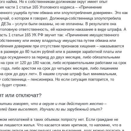
ого найма. Но к собственникам-должникам округ имеет опыт
ия части 1 статьи 165 Уголовного кодекса – «Причинение
енного ущерба путем обмана или злоупотребления доверием». Это как
лучай, о котором я говорил. Должница-собственница злоупотребила
 ДЕЗа – услуги были оказаны, но не оплачены. В результате она
уголовную ответственность, ей назначили наказание в виде штрафа. А
асть 1 статьи 165 УК РФ звучит так: «Причинение имущественного
обственнику или иному владельцу имущества путем обмана или
ебления доверием при отсутствии признаков хищения – наказывается
в размере до 80 тысяч рублей или в размере заработной платы или
хода осужденного за период до двух месяцев, либо обязательными
на срок от 120 до 180 часов, либо исправительными работами на срок
о года, либо арестом на срок до четырех месяцев, либо лишением
на срок до двух лет». В нашем случае штраф был минимальным,
 собственница – пенсионерка. Но если ситуация повторится, то
е будет строже.
т или отключат?
ритики говорят, что в округе и так действуют жестко –
лей даже выселяют. Изучали ли вы зарубежный опыт?
ежом неплатежей в таких объемах попросту нет. Если граждане не
ни лишаются жилья. Что касается моих критиков, то напомню, что в
очном округе не преследуют цели выселения, долг можно погасить в