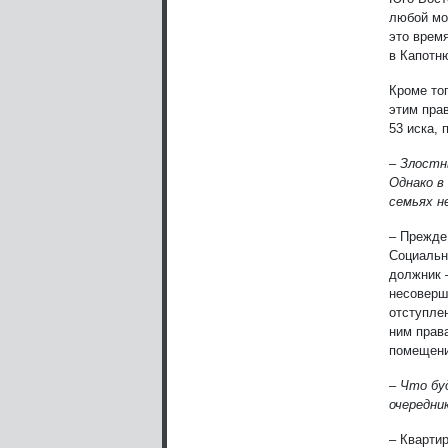
любой мо
это врем
в Капотн
Кроме то
этим пра
53 иска, 
– Злостн
Однако в
семьях н
– Прежде
Социальн
должник –
несоверш
отступле
ним прав
помещени
– Что бу
очередни
– Кварти