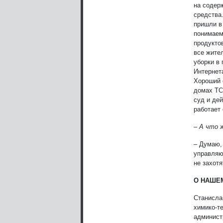
на содер
средства.
пришли в
понимаем
продуктов
все жител
уборки в
Интернет
Хороший 
домах ТС
суд и дей
работает
– А что 
– Думаю, 
управляю
не захот
О НАШЕ
Станисла
химико-т
админист