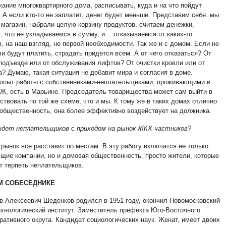
жание многоквартирного дома, расписывать, куда и на что пойдут
 А если кто-то не заплатит, денег будет меньше. Представим себе: мы
 магазин, набрали целую корзину продуктов, считаем денежки,
, что не укладываемся в сумму, и… отказываемся от каких-то
, на наш взгляд, не первой необходимости. Так же и с домом. Если не
и будут платить, страдать придется всем. А от чего отказаться? От
 подъезде или от обслуживания лифтов? От очистки кровли или от
а? Думаю, такая ситуация не добавит мира и согласия в доме.
опыт работы с собственниками-неплательщиками, проживающими в
Ж, есть в Марьине. Председатель товарищества может сам выйти в
ствовать по той же схеме, что и мы. К тому же в таких домах отлично
 общественность, она более эффективно воздействует на должника.
ждет неплательщиков с приходом на рынок ЖКХ частников?
рынок все расставит по местам. В эту работу включатся не только
щие компании, но и домовая общественность, просто жители, которые
ят терпеть неплательщиков.
М СОБЕСЕДНИКЕ
в Алексеевич Шеденков родился в 1951 году, окончил Новомосковский
ехнологический институт. Заместитель префекта Юго-Восточного
ративного округа. Кандидат социологических наук. Женат, имеет двоих