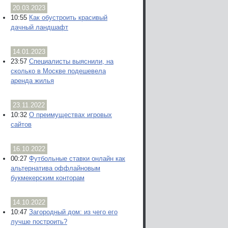
20.03.2023
10:55
Как обустроить красивый
дачный ландшафт
14.01.2023
23:57
Специалисты выяснили, на
сколько в Москве подешевела
аренда жилья
23.11.2022
10:32
О преимуществах игровых
сайтов
16.10.2022
00:27
Футбольные ставки онлайн как
альтернатива оффлайновым
букмекерским конторам
14.10.2022
10:47
Загородный дом: из чего его
лучше построить?