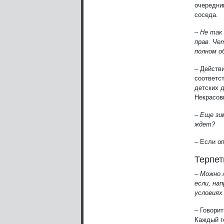
очередни
соседа.
– Не так
прав. Че
полном о
– Действ
соответс
детских 
Некрасов
– Еще зи
ждет?
– Если о
Терпет
– Можно 
если, на
условиях
– Говори
Каждый г