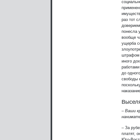
социальн
применен
имуществ
раз тот с
доверием
понесла 
вообще ч
ущерба с
злоупотр
штрафом 
иного до
работами 
до одног
свободы 
поскольку
наказани
Выселя
– Ваши к
нанимате
– За руб
платят, о
Юго-Вост