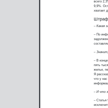
всего 2,3
9,9%. Ос
хватает 
Штраф 
– Какая 
– По инф
задолжен
составля
– Значит
– В конц
пять тыс
жилье, п
Я расска
что у нас
информац
– И что 
– Статья
исключит