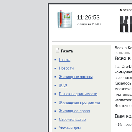
москов
11:26:53
7 августа 2026 г.
Всех в К
Газета
05.04.2007
Всех в
Газета
На Юго-В
Новости
коммунал
Жилищные законы
выселяют
Казалось
ЖКХ
москвиче
Рынок недвижимости
плательщ
неплатеж
Жилищные программы
Восточно
Жилищное право
Вам ко
Строительство
– Из чег
Уютный дом