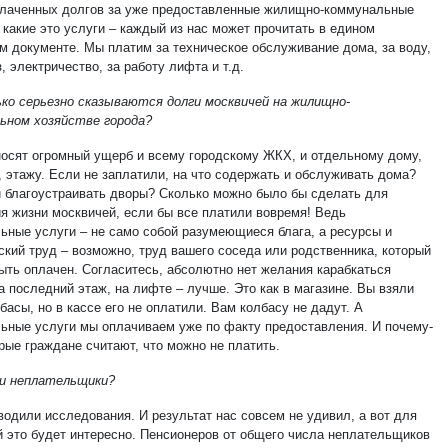
плаченных долгов за уже предоставленные жилищно-коммунальные
 какие это услуги – каждый из нас может прочитать в едином
м документе. Мы платим за техническое обслуживание дома, за воду,
з, электричество, за работу лифта и т.д.
ько серьезно сказываются долги москвичей на жилищно-
ьном хозяйстве города?
носят огромный ущерб и всему городскому ЖКХ, и отдельному дому,
, этажу. Если не заплатили, на что содержать и обслуживать дома?
и благоустраивать дворы? Сколько можно было бы сделать для
я жизни москвичей, если бы все платили вовремя! Ведь
ьные услуги – не само собой разумеющиеся блага, а ресурсы и
ский труд – возможно, труд вашего соседа или родственника, который
ыть оплачен. Согласитесь, абсолютно нет желания карабкаться
а последний этаж, на лифте – лучше. Это как в магазине. Вы взяли
басы, но в кассе его не оплатили. Вам колбасу не дадут. А
ьные услуги мы оплачиваем уже по факту предоставления. И почему-
рые граждане считают, что можно не платить.
и неплательщики?
водили исследования. И результат нас совсем не удивил, а вот для
й это будет интересно. Пенсионеров от общего числа неплательщиков