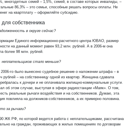
%, многодетных семей – 1,5%, семей, в составе которых инвалиды, –
тальные 86,3% – это семьи, способные решать вопросы оплаты. Не
денег на квартплату – оформляйте субсидию.
для собственника
задолженность в округе сейчас?
ормации Единого информационно-расчетного центра ЮВАО, размер
ности на данный момент равен 93,2 млн. рублей. А в 2006-м она
ла более 98 млн. рублей.
, неплательщиков стало меньше?
е 2006-го было вынесено судебное решение о наложении штрафа – в
яч рублей – на собственницу одной из квартир. Женщина сдавала
еребралась к дочери и не оплачивала жилищно-коммунальные услуги.
зал об этом случае, выступая в эфире радиостанции «Маяк». О том,
 есть реальные рычаги воздействия и на собственников. Думаю, эта
ия повлияла на должников-собственников, а их примерно половина.
это за рычаги?
 90 ЖК РФ, по которой ведется работа с неплательщиками, рассчитана
ельно на граждан, проживающих в жилых помещениях по договорам