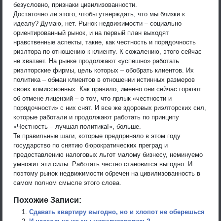
безусловно, признаки цивилизованности.
Достаточно ли этого, чтобы утверждать, что мы близки к
идеалу? Думаю, нет. Рынок недвижимости – социально
ориентированный рынок, и на первый план выходят
нравственные аспекты, такие, как честность и порядочность
риэлтора по отношению к клиенту. К сожалению, этого сейчас
не хватает. На рынке продолжают «успешно» работать
риэлторские фирмы, цель которых – обобрать клиентов. Их
политика – обман клиентов в отношении истинных размеров
своих комиссионных. Как правило, именно они сейчас горюют
об отмене лицензий – о том, что ярлык «честности и
порядочности» с них снят. И все же здоровых риэлторских сил,
которые работали и продолжают работать по принципу
«Честность – лучшая политика!», больше.
Те правильные шаги, которые предприняло в этом году
государство по снятию бюрократических преград и
предоставлению налоговых льгот малому бизнесу, неминуемо
умножит эти силы. Работать честно становится выгодно. И
поэтому рынок недвижимости обречен на цивилизованность в
самом полном смысле этого слова.
Похожие Записи:
Сдавать квартиру выгодно, но и хлопот не оберешься