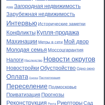
Загородная недвижимость
дома
Зарубежная недвижимость
Интервью
Исторические заметки
Купля-продажа
Конфликты
Махинации
Мой двор
Метры в сети
Молодая семья
Моссоцгарантия
Новости округов
Налоги
Наследство
Новостройки
Обустройство
Одно окно
Оплата
Паспортизация
Оценка
Переселение
Подмосковье
Приватизация
Прогнозы
Реконструкция
Риелторы
Сад
Рента