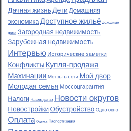
Дети
Дачная жизнь
Домашняя
Доступное жильё
экономика
Доходные
Загородная недвижимость
дома
Зарубежная недвижимость
Интервью
Исторические заметки
Купля-продажа
Конфликты
Махинации
Мой двор
Метры в сети
Молодая семья
Моссоцгарантия
Новости округов
Налоги
Наследство
Новостройки
Обустройство
Одно окно
Оплата
Паспортизация
Оценка