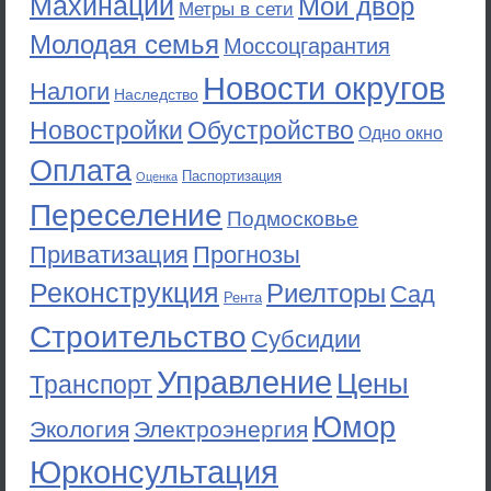
Махинации
Мой двор
Метры в сети
Молодая семья
Моссоцгарантия
Новости округов
Налоги
Наследство
Новостройки
Обустройство
Одно окно
Оплата
Паспортизация
Оценка
Переселение
Подмосковье
Приватизация
Прогнозы
Реконструкция
Риелторы
Сад
Рента
Строительство
Субсидии
Управление
Цены
Транспорт
Юмор
Экология
Электроэнергия
Юрконсультация