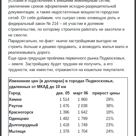
условий и подключения к внешним инженерным сетям,
увеличение сроков оформления исходно-разрешительной
документации, а также недостаточные мощности городских
сетей. От себя добавим, что сыграл свою зловещую роль и
федеральный закон № 214 – об участии в долевом
строительстве, по которому строители работать не захотели и
не смогли.
Парадоксально, но факт: нынче застройщикам выгодно не
строить больше и дешево продавать, а возводить жилья мало и
реализовывать дорого.
Еще одна грядущая проблема первичного рынка Подмосковья,
– земля. Застройщику будет труднее ее получить, а его
трудности, как известно, отражаются на кошельке покупателя.
Изменение цен (в долларах) в городах Подмосковья,
удаленных от МКАД до 10 км
Город
дек. 05
март 06
прирост цены
Химки
1 514
1 960
29%
Реутов
1 476
2 038
38%
Красногорск
1 396
1 642
18%
Одинцово
1 482
1 799
21%
Долгопрудный
1 418
1 749
23%
Мытищи
1 378
1 704
24%