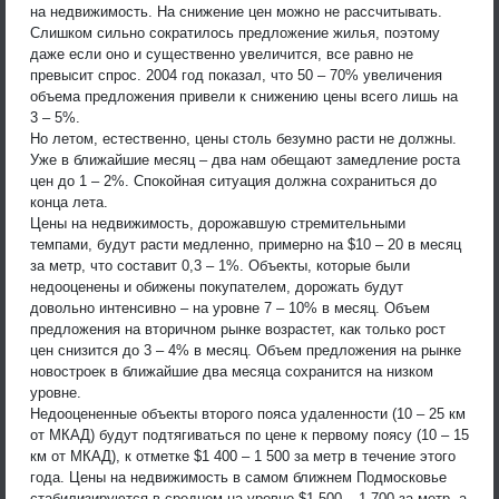
на недвижимость. На снижение цен можно не рассчитывать.
Слишком сильно сократилось предложение жилья, поэтому
даже если оно и существенно увеличится, все равно не
превысит спрос. 2004 год показал, что 50 – 70% увеличения
объема предложения привели к снижению цены всего лишь на
3 – 5%.
Но летом, естественно, цены столь безумно расти не должны.
Уже в ближайшие месяц – два нам обещают замедление роста
цен до 1 – 2%. Спокойная ситуация должна сохраниться до
конца лета.
Цены на недвижимость, дорожавшую стремительными
темпами, будут расти медленно, примерно на $10 – 20 в месяц
за метр, что составит 0,3 – 1%. Объекты, которые были
недооценены и обижены покупателем, дорожать будут
довольно интенсивно – на уровне 7 – 10% в месяц. Объем
предложения на вторичном рынке возрастет, как только рост
цен снизится до 3 – 4% в месяц. Объем предложения на рынке
новостроек в ближайшие два месяца сохранится на низком
уровне.
Недооцененные объекты второго пояса удаленности (10 – 25 км
от МКАД) будут подтягиваться по цене к первому поясу (10 – 15
км от МКАД), к отметке $1 400 – 1 500 за метр в течение этого
года. Цены на недвижимость в самом ближнем Подмосковье
стабилизируются в среднем на уровне $1 500 – 1 700 за метр, а