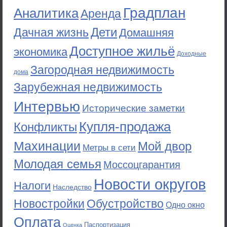
Градплан
Аналитика
Аренда
Дети
Дачная жизнь
Домашняя
Доступное жильё
экономика
Доходные
Загородная недвижимость
дома
Зарубежная недвижимость
Интервью
Исторические заметки
Купля-продажа
Конфликты
Махинации
Мой двор
Метры в сети
Молодая семья
Моссоцгарантия
Новости округов
Налоги
Наследство
Новостройки
Обустройство
Одно окно
Оплата
Паспортизация
Оценка