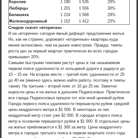
Королев
1 190
1 535
29%
Люберцы
1 201
1 556
30%
Балашиха
1 219
1 568
29%
Железнодорожный
1 152
1 412
23%
Следом скачет «вторичка»
И на «вторичке» сегодня явный дефицит предложения жилья.
Но, как ни странно, дорожают «вторичные» квартиры куда
менее интенсивно, чем на рынке новостроек. Правда, темпы
роста цен за первый квартал практически во всех городах
превышают 20%.
Самыми быстрыми темпами растут цены в так называемом
первом поясе удаленности от кольцевой дороги в радиусе до
10 – 15 км. На втором месте – третий пояс удаленности от 25
до 40 км (именно здесь можно найти работу, поэтому и темпы
такие). На третьем – второй пояс от 10 до 25 км. Заметно
выросли цены и на жилье в дальнем Подмосковье. Практически
все города Подмосковья прошли тот или иной ценовой рубеж.
Города первого пояса удаленности перешагнули рубеж средней
цены квадратного метра в $1 500. В некоторых из них
квадратный метр стоит уже $2 000. В городах второго пояса
метр в основном перешагнул рубеж в $1 000. В отдельных цены
на жилье приближаются к $1 300 за метр. Цена квадратного
метра в городах третьего пояса в первом квартале этого года