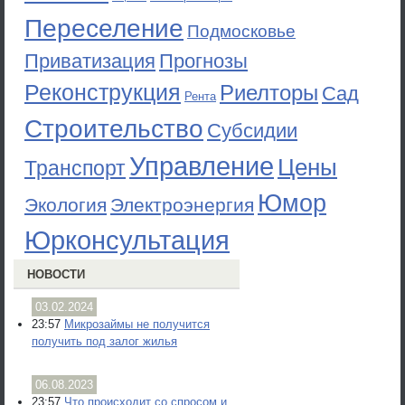
Переселение
Подмосковье
Приватизация
Прогнозы
Реконструкция
Риелторы
Сад
Рента
Строительство
Субсидии
Управление
Цены
Транспорт
Юмор
Экология
Электроэнергия
Юрконсультация
НОВОСТИ
03.02.2024
23:57
Микрозаймы не получится
получить под залог жилья
06.08.2023
23:57
Что происходит со спросом и