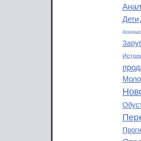
Анал
Дети
Доходные
Зару
Истор
прод
Моло
Ново
Обус
Пер
Прог