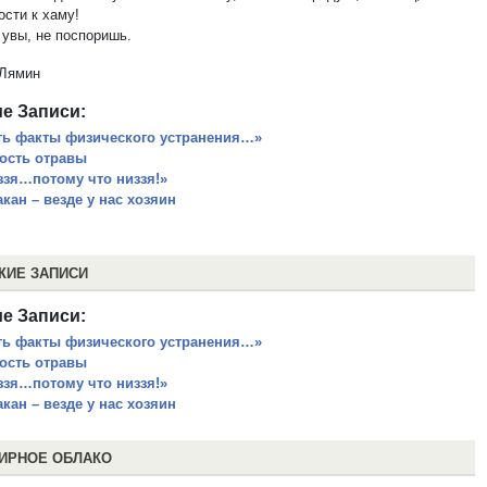
ости к хаму!
 увы, не поспоришь.
 Лямин
е Записи:
ть факты физического устранения…»
ость отравы
ззя…потому что низзя!»
кан – везде у нас хозяин
ЖИЕ ЗАПИСИ
е Записи:
ть факты физического устранения…»
ость отравы
ззя…потому что низзя!»
кан – везде у нас хозяин
ИРНОЕ ОБЛАКО