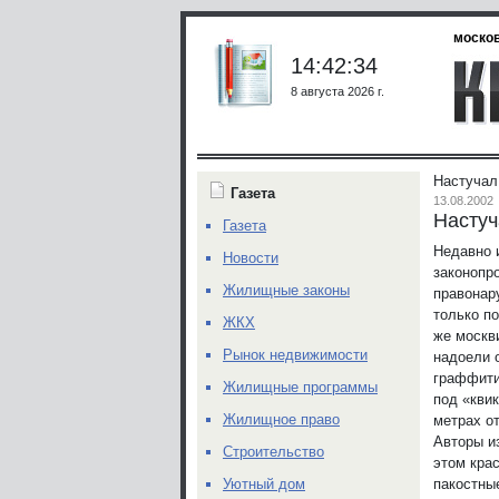
москов
14:42:34
8 августа 2026 г.
Настучал
Газета
13.08.2002
Настуч
Газета
Недавно 
Новости
законопр
Жилищные законы
правонар
только п
ЖКХ
же москви
Рынок недвижимости
надоели о
граффити
Жилищные программы
под «кви
Жилищное право
метрах о
Авторы из
Строительство
этом кра
пакостны
Уютный дом