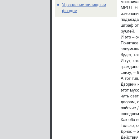
москвичам
Управление жилищным
МРОТ. Ны
фондом
изменени
подъезда 
штраф от
рублей.
И это – 
Понятное
злоумышл
будет, та
И тут, ка
граждане 
снизу, – 
А тот тип
Дворник 
этот мусо
чуть све
дворам, 
рабочие 
соседнем
Как обо 
Только, 
Донос – э
Действия 