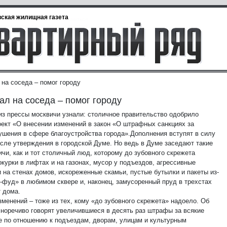
ская жилищная газета
 на соседа – помог городу
ал на соседа – помог городу
из прессы москвичи узнали: столичное правительство одобрило
оект «О внесении изменений в закон «О штрафных санкциях за
ушения в сфере благоустройства города».
Дополнения вступят в силу
осле утверждения в городской Думе. Но ведь в Думе заседают такие
чи, как и тот столичный люд, которому до зубовного скрежета
курки в лифтах и на газонах, мусор у подъездов, агрессивные
 на стенах домов, искореженные скамьи, пустые бутылки и пакеты из-
к-фуд» в любимом сквере и, наконец, замусоренный пруд в трехстах
т дома.
менений – тоже из тех, кому «до зубовного скрежета» надоело. Об
сноречиво говорят увеличившиеся в десять раз штрафы за всякие
е по отношению к подъездам, дворам, улицам и культурным