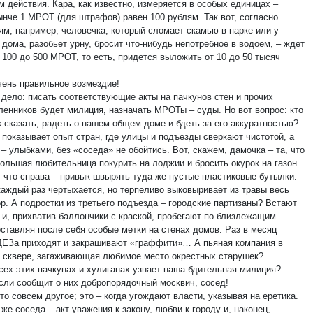
 действия. Кара, как известно, измеряется в особых единицах –
нче 1 МРОТ (для штрафов) равен 100 рублям. Так вот, согласно
ям, например, человечка, который сломает скамью в парке или у
дома, разобьет урну, бросит что-нибудь непотребное в водоем, – ждет
 100 до 500 МРОТ, то есть, придется выложить от 10 до 50 тысяч
очень правильное возмездие!
 дело: писать соответствующие акты на пачкунов стен и прочих
енников будет милиция, назначать МРОТы – суды. Но вот вопрос: кто
к сказать, радеть о нашем общем доме и бдеть за его аккуратностью?
к показывает опыт стран, где улицы и подъезды сверкают чистотой, а
– улыбками, без «соседа» не обойтись. Вот, скажем, дамочка – та, что
большая любительница покурить на лоджии и бросить окурок на газон.
, что справа – привык швырять туда же пустые пластиковые бутылки.
каждый раз чертыхается, но терпеливо выковыривает из травы весь
р. А подростки из третьего подъезда – городские партизаны? Встают
т и, прихватив баллончики с краской, пробегают по близлежащим
оставляя после себя особые метки на стенах домов. Раз в месяц
ДЕЗа приходят и закрашивают «граффити»… А пьяная компания в
 сквере, загаживающая любимое место окрестных старушек?
всех этих пачкунах и хулиганах узнает наша бдительная милиция?
если сообщит о них добропорядочный москвич, сосед!
то совсем другое; это – когда угождают власти, указывая на еретика.
же соседа – акт уважения к закону, любви к городу и, наконец,