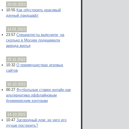
20.03.2023
10:55
Как обустроить красивый
дачный ландшафт
14.01.2023
23:57
Специалисты выяснили, на
сколько в Москве подешевела
аренда жилья
23.11.2022
10:32
О преимуществах игровых
сайтов
16.10.2022
00:27
Футбольные ставки онлайн как
альтернатива оффлайновым
букмекерским конторам
14.10.2022
10:47
Загородный дом: из чего его
лучше построить?