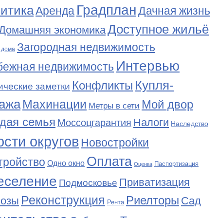
Градплан
итика
Аренда
Дачная жизнь
Доступное жильё
Домашняя экономика
Загородная недвижимость
 дома
Интервью
бежная недвижимость
Купля-
Конфликты
ические заметки
ажа
Махинации
Мой двор
Метры в сети
дая семья
Налоги
Моссоцгарантия
Наследство
сти округов
Новостройки
Оплата
тройство
Одно окно
Паспортизация
Оценка
еселение
Приватизация
Подмосковье
Реконструкция
Риелторы
Сад
нозы
Рента