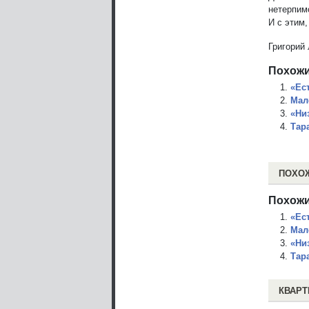
нетерпим
И с этим,
Григорий
Похожи
«Ес
Мал
«Ни
Тара
ПОХО
Похожи
«Ес
Мал
«Ни
Тара
КВАРТ