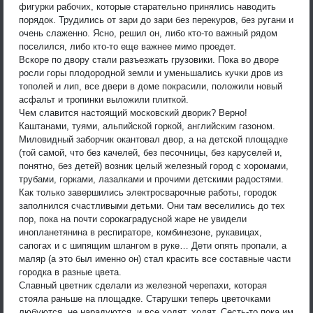
фигурки рабочих, которые старательно принялись наводить
порядок. Трудились от зари до зари без перекуров, без ругани и
очень слаженно. Ясно, решил он, либо кто-то важный рядом
поселился, либо кто-то еще важнее мимо проедет.
Вскоре по двору стали разъезжать грузовики. Пока во дворе
росли горы плодородной земли и уменьшались кучки дров из
тополей и лип, все двери в доме покрасили, положили новый
асфальт и тропинки выложили плиткой.
Чем славится настоящий московский дворик? Верно!
Каштанами, туями, альпийской горкой, английским газоном.
Миловидный заборчик окантовал двор, а на детской площадке
(той самой, что без качелей, без песочницы, без каруселей и,
понятно, без детей) возник целый железный город с хоромами,
трубами, горками, лазалками и прочими детскими радостями.
Как только завершились электросварочные работы, городок
заполнился счастливыми детьми. Они там веселились до тех
пор, пока на почти сорокаградусной жаре не увидели
инопланетянина в респираторе, комбинезоне, рукавицах,
сапогах и с шипящим шлангом в руке… Дети опять пропали, а
маляр (а это был именно он) стал красить все составные части
городка в разные цвета.
Славный цветник сделали из железной черепахи, которая
стояла раньше на площадке. Старушки теперь цветочками
любуются, не нарадуются, и все ходят, ходят. Сесть-то пока им