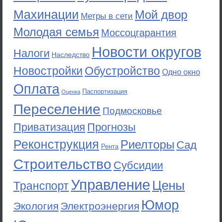
Махинации
Мой двор
Метры в сети
Молодая семья
Моссоцгарантия
Новости округов
Налоги
Наследство
Новостройки
Обустройство
Одно окно
Оплата
Паспортизация
Оценка
Переселение
Подмосковье
Приватизация
Прогнозы
Реконструкция
Риелторы
Сад
Рента
Строительство
Субсидии
Управление
Цены
Транспорт
Юмор
Экология
Электроэнергия