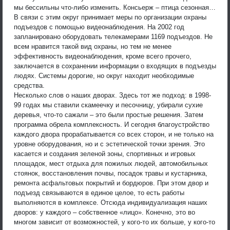
мы бессильны что-либо изменить. Консьерж – птица сезонная…
В связи с этим округ принимает меры по организации охраны
подъездов с помощью видеонаблюдения. На 2002 год
запланировано оборудовать телекамерами 1169 подъездов. Не
всем нравится такой вид охраны, но тем не менее
эффективность видеонаблюдения, кроме всего прочего,
заключается в сохранении информации о входящих в подъезды
людях. Системы дорогие, но округ находит необходимые
средства.
Несколько слов о наших дворах. Здесь тот же подход: в 1998-
99 годах мы ставили скамеечку и песочницу, убирали сухие
деревья, что-то сажали – это были простые решения. Затем
программа обрела комплексность. И сегодня благоустройство
каждого двора прорабатывается со всех сторон, и не только на
уровне оборудования, но и с эстетической точки зрения. Это
касается и создания зеленой зоны, спортивных и игровых
площадок, мест отдыха для пожилых людей, автомобильных
стоянок, восстановления почвы, посадок травы и кустарника,
ремонта асфальтовых покрытий и бордюров. При этом двор и
подъезд связываются в единое целое, то есть работы
выполняются в комплексе. Отсюда индивидуализация наших
дворов: у каждого – собственное «лицо». Конечно, это во
многом зависит от возможностей, у кого-то их больше, у кого-то