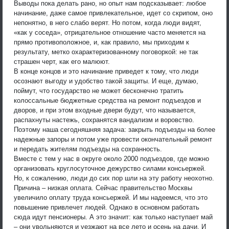
Выводы пока делать рано, но опыт нам подсказывает: любое
начинание, даже самое привлекательное, идет со скрипом, оно
непонятно, в него слабо верят. Но потом, когда люди видят,
«как у соседа», отрицательное отношение часто меняется на
прямо противоположное, и, как правило, мы приходим к
результату, метко охарактеризованному поговоркой: не так
страшен черт, как его малюют.
В конце концов и это начинание приведет к тому, что люди
осознают выгоду и удобство такой защиты. И еще, думаю,
поймут, что государство не может бесконечно тратить
колоссальные бюджетные средства на ремонт подъездов и
дворов, и при этом входные двери будут, что называется,
распахнуты настежь, сохранятся вандализм и воровство.
Поэтому наша сегодняшняя задача: закрыть подъезды на более
надежные запоры и потом уже провести окончательный ремонт
и передать жителям подъезды на сохранность.
Вместе с тем у нас в округе около 2000 подъездов, где можно
организовать круглосуточное дежурство силами консьержей.
Но, к сожалению, люди до сих пор шли на эту работу неохотно.
Причина – низкая оплата. Сейчас правительство Москвы
увеличило оплату труда консьержей. И мы надеемся, что это
повышение привлечет людей. Однако в основном работать
сюда идут пенсионеры. А это значит: как только наступает май
– они увольняются и уезжают на все лето и осень на дачи. И