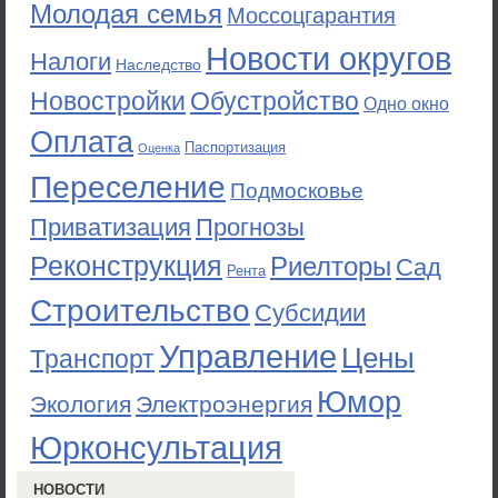
Молодая семья
Моссоцгарантия
Новости округов
Налоги
Наследство
Новостройки
Обустройство
Одно окно
Оплата
Паспортизация
Оценка
Переселение
Подмосковье
Приватизация
Прогнозы
Реконструкция
Риелторы
Сад
Рента
Строительство
Субсидии
Управление
Цены
Транспорт
Юмор
Экология
Электроэнергия
Юрконсультация
НОВОСТИ