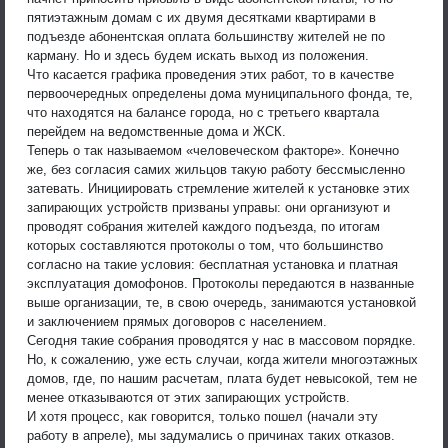
пятиэтажным домам с их двумя десятками квартирами в
подъезде абонентская оплата большинству жителей не по
карману. Но и здесь будем искать выход из положения.
Что касается графика проведения этих работ, то в качестве
первоочередных определены дома муниципального фонда, те,
что находятся на балансе города, но с третьего квартала
перейдем на ведомственные дома и ЖСК.
Теперь о так называемом «человеческом факторе». Конечно
же, без согласия самих жильцов такую работу бессмысленно
затевать. Инициировать стремление жителей к установке этих
запирающих устройств призваны управы: они организуют и
проводят собрания жителей каждого подъезда, по итогам
которых составляются протоколы о том, что большинство
согласно на такие условия: бесплатная установка и платная
эксплуатация домофонов. Протоколы передаются в названные
выше организации, те, в свою очередь, занимаются установкой
и заключением прямых договоров с населением.
Сегодня такие собрания проводятся у нас в массовом порядке.
Но, к сожалению, уже есть случаи, когда жители многоэтажных
домов, где, по нашим расчетам, плата будет невысокой, тем не
менее отказываются от этих запирающих устройств.
И хотя процесс, как говорится, только пошел (начали эту
работу в апреле), мы задумались о причинах таких отказов.