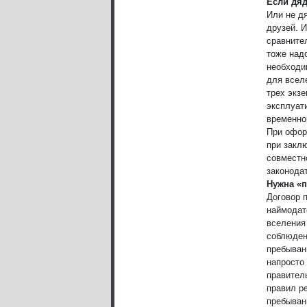
Если дяд
Или не дя
друзей. И
сравните
тоже над
необходи
для всел
трех экз
эксплуат
временно
При офор
при закл
совместн
законода
Нужна «
Договор 
наймодат
вселения
соблюден
пребыван
напросто
правител
правил ре
пребывани