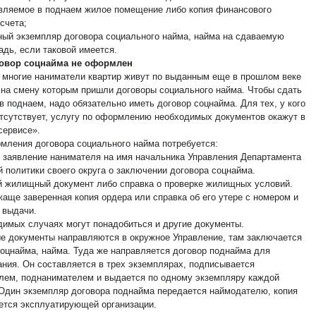
вляемое в поднаем жилое помещение либо копия финансового
счета;
ный экземпляр договора социального найма, найма на сдаваемую
дь, если таковой имеется.
говор соцнайма не оформлен
 многие наниматели квартир живут по выданным еще в прошлом веке
 на смену которым пришли договоры социального найма. Чтобы сдать
в поднаем, надо обязательно иметь договор соцнайма. Для тех, у кого
отсутствует, услугу по оформлению необходимых документов окажут в
ервисе».
мления договора социального найма потребуется:
е заявление нанимателя на имя начальника Управления Департамента
 политики своего округа о заключении договора соцнайма.
й жилищный документ либо справка о проверке жилищных условий.
жаще заверенная копия ордера или справка об его утере с номером и
 выдачи.
димых случаях могут понадобиться и другие документы.
е документы направляются в окружное Управление, там заключается
соцнайма, найма. Туда же направляется договор поднайма для
ания. Он составляется в трех экземплярах, подписывается
лем, поднанимателем и выдается по одному экземпляру каждой
 Один экземпляр договора поднайма передается наймодателю, копия
ется эксплуатирующей организации.