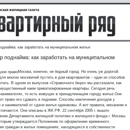
ская жилищная газета
поднайма: как заработать на муниципальном жилье
р поднайма: как заработать на муниципальном
Москва, конечно, не бедный город. Но очень уж дорогой.
для многих москвичей пустить в дом квартирантов – один из способов
отать. В одном из выпусков «Справочного бюро» мы рассказали, как
имущественный наем приватизированные квартиры. Сегодня речь
 нанимателях, то есть живущих в принадлежащем городу жилье.
Они
ют право его сдавать в поднаем. Способы извлечения доходов у
в и нанимателей от сдачи жилья одинаковы. А вот правила, механизм и
тличаются. Они описаны в ЖК РФ. 22 сентября 2005 г. вышло
ение Департамента жилищной политики и жилищного фонда г. Москвы
оторым утверждается Положение по оформлению временного
ия граждан в жилых помещениях, находящихся в собственности