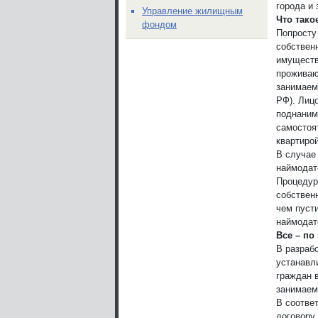
города и
Управление жилищным
Что тако
фондом
Попросту
собствен
имуществ
проживаю
занимаем
РФ). Лиц
поднаним
самостоя
квартирой
В случае
наймодат
Процедур
собствен
чем пуст
наймодате
Все – по
В разраб
устанавл
граждан 
занимаем
В соотве
договору