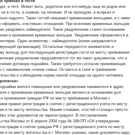
я приехал в гости
дя, а тетя. Может быть, родители или кто-нибудь еще из родни или
 не в гости, а скажем, на лечение. И не проездом, а всерьез и
льно надолго. Таких гостей называют временными жильцами, и с ними
о оформить «гостевые» отношения. При вселении временных жильцов
мо уведомить наймодателя. Такое уведомление станет основанием
ения и проживания временных жильцов. Уведомление оформляется в
емплярах. Один экземпляр – наймодателю (копия направляется
ирующей организации). Остальные передаются нанимателю и
му жильцу для последующей регистрации гостя по месту пребывания.
млении уведомления предъявляется тот же пакет документов, что и
ючении договора поднайма. Также требуется согласие проживающих
о с нанимателем членов семьи. Остаются в силе и требования
тельства о соблюдении нормы жилой площади на одного человека.
прописка»
поднайма жилого помещения или уведомление нанимателя в адрес
еля о проживании временных жильцов являются основанием для
 и проживания граждан РФ по месту пребывания в Москве с
ием правил регистрации и снятия с регистрационного учета по месту
ия и по месту жительства. Иными словами, «гостей столицы» просто-
 без этих документов не зарегистрируют. В постановлении
ьства Москвы от 6 апреля 2004 года № 189-ПП «Об утверждении
гистрации и снятия граждан РФ с регистрационного учета по месту
я и по месту жительства в г. Москве» указано, какие документы надо