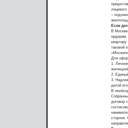
предоста
лицевого 
– подлин
жилплоща
Если до
В Москве
ордерам,
квартиру 
таковой 
«Мосжилс
Для офор
1. Лично
жилищной
2. Едины
3. Надле
датой его
В необхо
Собранны
договор 
согласов
нанимате
стороне.
направля