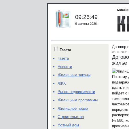
москов
09:26:49
6 августа 2026 г.
Договор 
Газета
03.11.2005
Догово
Газета
жилье
Новости
Жилищные законы
Поэтому 
подзараб
ЖКХ
сдать в 
Рынок недвижимости
пойдет о
тоже име
Жилищные программы
частнико
Жилищное право
порядоко
распоряж
Строительство
№ 590, к
Уютный дом
проживан