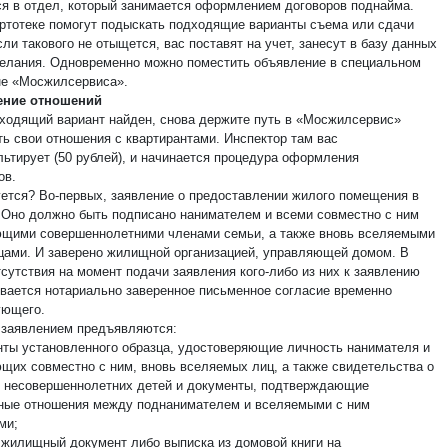
ся в отдел, который занимается оформлением договоров поднайма.
артотеке помогут подыскать подходящие варианты съема или сдачи
ли такового не отыщется, вас поставят на учет, занесут в базу данных
елания. Одновременно можно поместить объявление в специальном
е «Мосжилсервиса».
ние отношений
дходящий вариант найден, снова держите путь в «Мосжилсервис»
ь свои отношения с квартирантами. Инспектор там вас
льтирует (50 рублей), и начинается процедура оформления
ов.
уется? Во-первых, заявление о предоставлении жилого помещения в
 Оно должно быть подписано нанимателем и всеми совместно с ним
щими совершеннолетними членами семьи, а также вновь вселяемыми
цами. И заверено жилищной организацией, управляющей домом. В
тсутствия на момент подачи заявления кого-либо из них к заявлению
вается нотариально заверенное письменное согласие временно
ующего.
 заявлением предъявляются:
нты установленного образца, удостоверяющие личность нанимателя и
щих совместно с ним, вновь вселяемых лиц, а также свидетельства о
 несовершеннолетних детей и документы, подтверждающие
ные отношения между поднанимателем и вселяемыми с ним
ми;
 жилищный документ либо выписка из домовой книги на