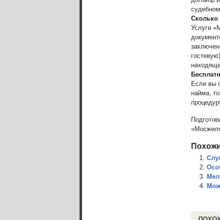
судебном
Сколько
Услуги «
документ
заключен
гостевую
находяще
Бесплат
Если вы о
найма, т
процедур
Подготов
«Мосжил
Похожи
Слу
Осо
Мел
Мож
ПОХО