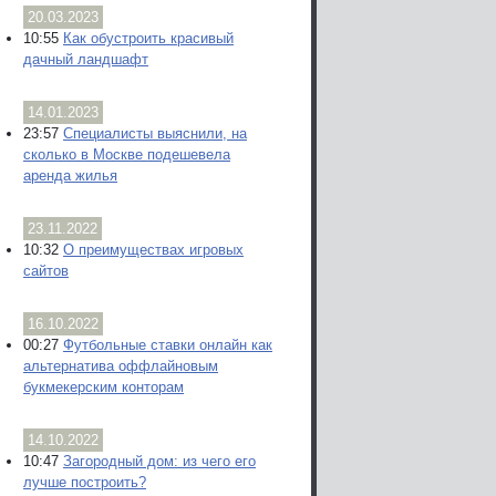
20.03.2023
10:55
Как обустроить красивый
дачный ландшафт
14.01.2023
23:57
Специалисты выяснили, на
сколько в Москве подешевела
аренда жилья
23.11.2022
10:32
О преимуществах игровых
сайтов
16.10.2022
00:27
Футбольные ставки онлайн как
альтернатива оффлайновым
букмекерским конторам
14.10.2022
10:47
Загородный дом: из чего его
лучше построить?