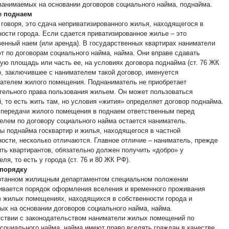
 занимаемых на основании договоров социального найма, поднайма.
е поднаем
 говоря, это сдача неприватизированного жилья, находящегося в
ности города. Если сдается приватизированное жилье – это
енный наем (или аренда). В государственных квартирах наниматели
т по договорам социального найма, найма. Они вправе сдавать
ую площадь или часть ее, на условиях договора поднайма (ст. 76 ЖК
о, заключившее с нанимателем такой договор, именуется
ателем жилого помещения. Поднаниматель не приобретает
тельного права пользования жильем. Он может пользоваться
, то есть жить там, но условия «жития» определяет договор поднайма.
 передачи жилого помещения в поднаем ответственным перед
елем по договору социального найма остается наниматель.
ы поднайма госквартир и жилья, находящегося в частной
ности, несколько отличаются. Главное отличие – наниматель, прежде
ить квартирантов, обязательно должен получить «добро» у
ля, то есть у города (ст. 76 и 80 ЖК РФ).
 порядку
отанном жилищным департаментом специальном положении
ивается порядок оформления вселения и временного проживания
в жилых помещениях, находящихся в собственности города и
ых на основании договоров социального найма, найма.
тствии с законодательством наниматели жилых помещений по
 социального найма, найма имеют право вселять граждан в качестве