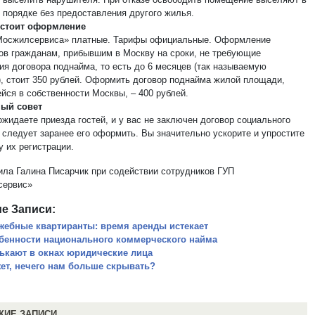
 порядке без предоставления другого жилья.
 стоит оформление
Мосжилсервиса» платные. Тарифы официальные. Оформление
ов гражданам, прибывшим в Москву на сроки, не требующие
ия договора поднайма, то есть до 6 месяцев (так называемую
), стоит 350 рублей. Оформить договор поднайма жилой площади,
йся в собственности Москвы, – 400 рублей.
ный совет
жидаете приезда гостей, и у вас не заключен договор социального
о следует заранее его оформить. Вы значительно ускорите и упростите
у их регистрации.
ила Галина Писарчик при содействии сотрудников ГУП
сервис»
е Записи:
жебные квартиранты: время аренды истекает
бенности национального коммерческого найма
ькают в окнах юридические лица
ет, нечего нам больше скрывать?
ЖИЕ ЗАПИСИ