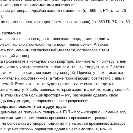
х жильцов в занимаемые ими помещения:
вании договора поднайма жилого помещения (ст. 685 ГК РФ, ст.ст. 76 –
),
тве временно проживающих (временных жильцов) (ст. 680 ГК РФ, ст. 80
 согласием
ль квартиры вправе сдавать всю жилплощадь или ее часть
нтам» только с согласия на то всех членов семьи. А также
ись письменным согласием наймодателя, согласовав с ним
твующий договор.
ы проживаете в коммунальной квартире, занимаете, к примеру, в ней
ты и одну хотите передать в поднаем, то, как следует из п. 2 статьи
 должны спросить согласия и у соседей. Причем, у всех: таких же,
анимателей, собственников, а также проживающих совместно с ними
 семей. Если хоть кто-то будет против, вы не сможете сдать в
свою комнату. У собственника, который живет в этой же коммунальной
, в этом смысле больше простора – ему разрешено сдавать свою
дь кому угодно, не спрашивая на то разрешения.
ервис» поможет найти друг друга
 домочадцев получено, теперь – в ГУП «Мосжилсервис». Именно ему
 заниматься оформлением временного проживания граждан в
х на основании договоров поднайма и в качестве временных жильцов.
ас еще нет готовых вариантов сдачи или съема жилья, можно