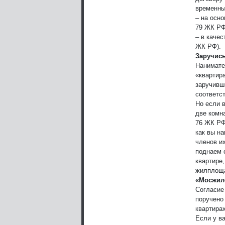
временны
– на осно
79 ЖК РФ
– в качес
ЖК РФ).
Заручись
Нанимате
«квартира
заручивш
соответс
Но если в
две комна
76 ЖК РФ,
как вы н
членов их
поднаем 
квартире
жилплоща
«Мосжилс
Согласие
поручено
квартира
Если у в