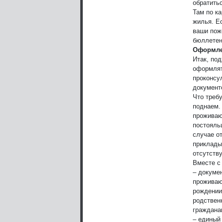
обратить
Там по к
жилья. Ес
ваши пож
бюллетен
Оформле
Итак, по
оформлят
проконсу
документ
Что треб
поднаем.
проживаю
постояль
случае о
приклады
отсутств
Вместе с
– докуме
проживаю
рождении
родствен
граждана
– единый