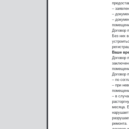
предоста
– заявле
– докуме
– докуме
помещени
Договор 
Без них в
устроить
регистрац
Ваше вр
Договор 
заключен
помещени
Договор 
– по сог
– при не
помещени
– в случа
расторгну
месяца. 
нарушает
разрушае
ремонта.
договор 