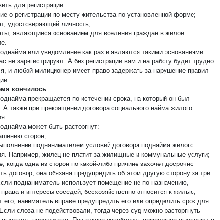
вить для регистрации:
ние о регистрации по месту жительства по установленной форме;
нт, удостоверяющий личность;
нты, являющиеся основанием для вселения граждан в жилое
е.
поднайма или уведомление как раз и являются такими основаниями.
ас не зарегистрируют. А без регистрации вам и на работу будет трудно
ся, и любой милиционер имеет право задержать за нарушение правил
ии.
емя кончилось
поднайма прекращается по истечении срока, на который он был
. А также при прекращении договора социального найма жилого
я.
поднайма может быть расторгнут:
лашению сторон;
выполнении поднанимателем условий договора поднайма жилого
я. Например, жилец не платит за жилищные и коммунальные услуги;
е, когда одна из сторон по какой-либо причине захочет досрочно
ть договор, она обязана предупредить об этом другую сторону за три
Если поднаниматель использует помещение не по назначению,
 права и интересы соседей, бесхозяйственно относится к жилью,
т его, наниматель вправе предупредить его или определить срок для
 Если слова не подействовали, тогда через суд можно расторгнуть
и выселить нарушителя. При отказе освободить помещение выселяют в