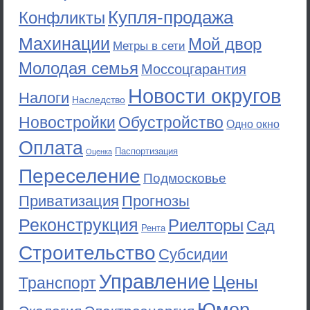
Купля-продажа
Конфликты
Махинации
Мой двор
Метры в сети
Молодая семья
Моссоцгарантия
Новости округов
Налоги
Наследство
Новостройки
Обустройство
Одно окно
Оплата
Паспортизация
Оценка
Переселение
Подмосковье
Приватизация
Прогнозы
Реконструкция
Риелторы
Сад
Рента
Строительство
Субсидии
Управление
Цены
Транспорт