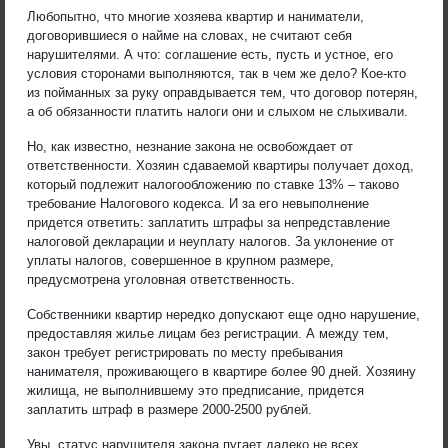
Любопытно, что многие хозяева квартир и наниматели,
договорившиеся о найме на словах, не считают себя
нарушителями. А что: соглашение есть, пусть и устное, его
условия сторонами выполняются, так в чем же дело? Кое-кто
из пойманных за руку оправдывается тем, что договор потерян,
а об обязанности платить налоги они и слыхом не слыхивали.
Но, как известно, незнание закона не освобождает от
ответственности. Хозяин сдаваемой квартиры получает доход,
который подлежит налогообложению по ставке 13% – таково
требование Налогового кодекса. И за его невыполнение
придется ответить: заплатить штрафы за непредставление
налоговой декларации и неуплату налогов. За уклонение от
уплаты налогов, совершенное в крупном размере,
предусмотрена уголовная ответственность.
Собственники квартир нередко допускают еще одно нарушение,
предоставляя жилье лицам без регистрации. А между тем,
закон требует регистрировать по месту пребывания
нанимателя, проживающего в квартире более 90 дней. Хозяину
жилища, не выполнившему это предписание, придется
заплатить штраф в размере 2000-2500 рублей.
Увы, статус нарушителя закона пугает далеко не всех.