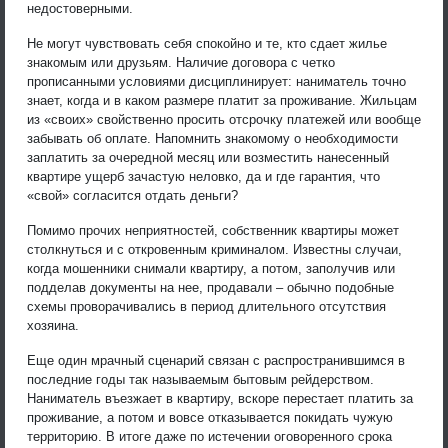
недостоверными.
Не могут чувствовать себя спокойно и те, кто сдает жилье
знакомым или друзьям. Наличие договора с четко
прописанными условиями дисциплинирует: наниматель точно
знает, когда и в каком размере платит за проживание. Жильцам
из «своих» свойственно просить отсрочку платежей или вообще
забывать об оплате. Напомнить знакомому о необходимости
заплатить за очередной месяц или возместить нанесенный
квартире ущерб зачастую неловко, да и где гарантия, что
«свой» согласится отдать деньги?
Помимо прочих неприятностей, собственник квартиры может
столкнуться и с откровенным криминалом. Известны случаи,
когда мошенники снимали квартиру, а потом, заполучив или
подделав документы на нее, продавали – обычно подобные
схемы проворачивались в период длительного отсутствия
хозяина.
Еще один мрачный сценарий связан с распространившимся в
последние годы так называемым бытовым рейдерством.
Наниматель въезжает в квартиру, вскоре перестает платить за
проживание, а потом и вовсе отказывается покидать чужую
территорию. В итоге даже по истечении оговоренного срока