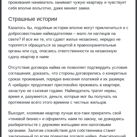
проживания наниматель занимает чужую квартиру и чувствует
себя вполне вольготно, даже меняет замки.
Страшные истории
Казалось бы, подобные истории вполне могут приключиться и с
добросовестными наймодателями – мало ли наглецов на
свете? И все же те, кто сдают жилье незаконно, нередко не
торопятся обращаться за защитой в правоохранительные
органы или суд, опасаясь ответственности за незаконную
сдачу квартир в наем.
Отсутствие договора найма не позволяет подтвердить условия
соглашения, доказать, что стороны договорились о конкретных
сроках проживания, порядке внесения платежей и их размере.
А «рейдер» продолжает преспокойно проживать в квартире,
зачастую не съезжая годами. Наймодатель тратит нервы,
время и, разумеется, деньги, которые мог бы получать на
протяжении всего этого времени с честных жильцов.
Выходит, хозяевам квартир лучше все-таки прекратить свой
«теневой бизнес» и оформлять наем по закону, не дожидаясь
разбирательств с дерзкими жильцами или налоговыми
органами. Залогом спокойствия для собственника станет
заключенный по всем правилам договор найма, фиксирующий