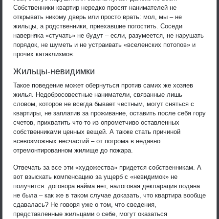
Собственники квартир нередко просят нанимателей не
открывать никому дверь или просто врать: мол, мы – не
жильцы, а родственники, приехавшие погостить. Соседи
наверняка «стучать» не будут – если, разумеется, не нарушать
порядок, не шуметь и не устраивать «вселенских потопов» и
прочих катаклизмов.
Жильцы-невидимки
Такое поведение может обернуться против самих же хозяев
жилья. Недобросовестные наниматели, связанные лишь
словом, которое не всегда бывает честным, могут сняться с
квартиры, не заплатив за проживание, оставить после себя гору
счетов, прихватить что-то из опрометчиво оставленных
собственниками ценных вещей. А также стать причиной
всевозможных несчастий – от погрома в недавно
отремонтированном жилище до пожара.
Отвечать за все эти «художества» придется собственникам. А
вот взыскать компенсацию за ущерб с «невидимок» не
получится: договора найма нет, налоговая декларация подана
не была – как же в таком случае доказать, что квартира вообще
сдавалась? Не говоря уже о том, что сведения,
представленные жильцами о себе, могут оказаться