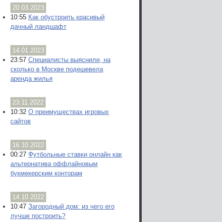
20.03.2023
10:55
Как обустроить красивый
дачный ландшафт
14.01.2023
23:57
Специалисты выяснили, на
сколько в Москве подешевела
аренда жилья
23.11.2022
10:32
О преимуществах игровых
сайтов
16.10.2022
00:27
Футбольные ставки онлайн как
альтернатива оффлайновым
букмекерским конторам
14.10.2022
10:47
Загородный дом: из чего его
лучше построить?