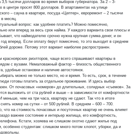
 3,5 тысячи долларов во время выборов губернатора. За 2 – 3-
ю в центре просят 800 долларов. В апартаментах на улице
кого – сауна в квартире, посуда «Цептер», евроремонт – 2 тысячи
 в месяц.
ктуальный вопрос: как удобнее платить? Можно помесячно,
льно или вперед за весь срок найма. У каждого варианта свои плюсы и
Бывает, что наймодателю срочно нужна крупная сумма денег, и он
 год вперед. Если оплату берут помесячно, то это выходит в среднем
ублей дороже. Потому этот вариант наиболее распространен.
м красноярских риэлторов, чаще всего спрашивают квартиры в
рядом с вузами. Немаловажный фактор – близость общественного
а, удобные остановки и наличие автостоянок.
бирать можно не только место, но и время. То есть, срок, в течение
 люди готовы платить за отдельное проживание. И здесь выбор
азен. От почасовых «номеров» до длительных, солидных «съемов». За
ется выложить от ста рублей и выше – в зависимости от комфортности
 меньше, чем на три часа, квартиру не сдают. Так что в итоге
снять номер на сутки – от 500 рублей. В среднем – 600 – 700.
о, что на стоимость почасовых и посуточных квартир не очень влияет
ораздо важнее состояние и интерьер жилища, его комфортность,
телефона. Кстати, хозяева не слишком охотно сдают жилье под
, особенно студентам: слишком много потом хлопот, уборки, да и
едовольны.