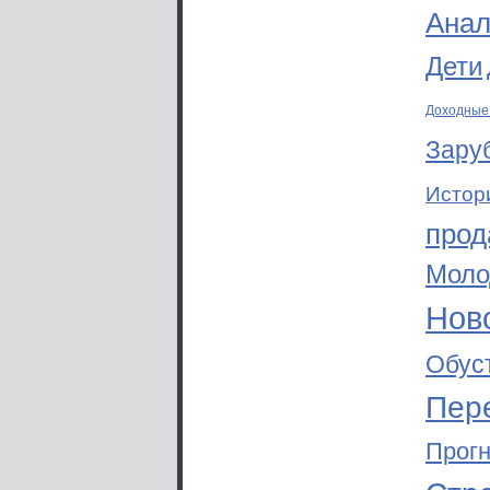
Анал
Дети
Доходные
Зару
Истор
прод
Моло
Ново
Обус
Пер
Прог