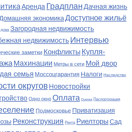
Градплан
итика
Аренда
Дачная жизнь
Доступное жильё
Домашняя экономика
Загородная недвижимость
 дома
Интервью
бежная недвижимость
Купля-
Конфликты
ические заметки
ажа
Махинации
Мой двор
Метры в сети
дая семья
Налоги
Моссоцгарантия
Наследство
сти округов
Новостройки
Оплата
тройство
Одно окно
Паспортизация
Оценка
еселение
Приватизация
Подмосковье
Реконструкция
Риелторы
Сад
нозы
Рента