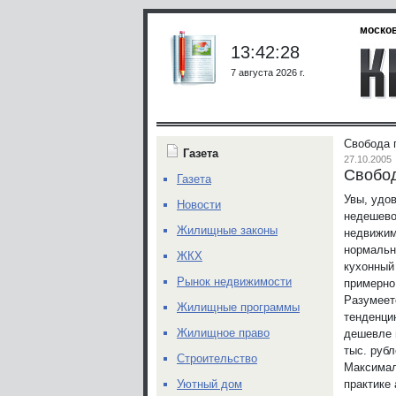
москов
13:42:28
7 августа 2026 г.
Свобода 
Газета
27.10.2005
Свобо
Газета
Увы, удо
Новости
недешево
Жилищные законы
недвижим
нормальн
ЖКХ
кухонный 
Рынок недвижимости
примерно
Разумеет
Жилищные программы
тенденци
Жилищное право
дешевле в
тыс. рубл
Строительство
Максимал
практике 
Уютный дом