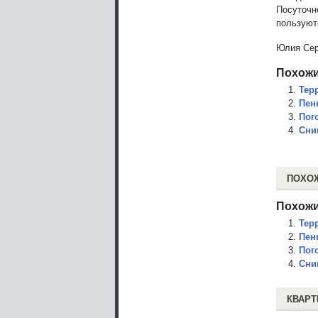
Посуточн
пользуютс
Юлия Се
Похожи
Тер
Пен
Пог
Сни
ПОХО
Похожи
Тер
Пен
Пог
Сни
КВАРТ