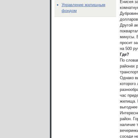
Енисея за
Управление жилищным
комнатну
фондом
Дубровинс
долларов
Другой а
покварта
минусы. 
просит за
на 500 р
Где?
По слова
районах 
транспорт
Однако вы
которого
разнообр
час прид
жилища. И
выгоднее 
Интересн
район. Г
наличие 
вечеринки
соседи н