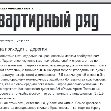
ская жилищная газета
приходит… дорогая
да приходит… дорогая
вольствие жить отдельно по красноярским меркам обойдется вам
. Тщательное изучение газетных объявлений и опрос агентов по
ости показали: средняя стоимость аренды двухкомнатной квартиры в
ом состоянии, с минимальным набором мебели (холодильник, диван,
гарнитур, шкаф, стол) и телефоном – 7,5 тысячи рублей в месяц.
Это
 равно среднему ежемесячному заработку большинства красноярцев.
ся, как и любой средний показатель, цифра довольно условная. Но
ю отражает. Как рассказал директор АН «Реал» Артем Тартышный,
сего снять «койко-место» – то есть, комнату с подселением. За 1,5
ей в месяц.
ьная стоимость, естественно, у элитного жилья. Самое дорогое в
агентства арендованное жилье в Красноярске – коттедж на берегу