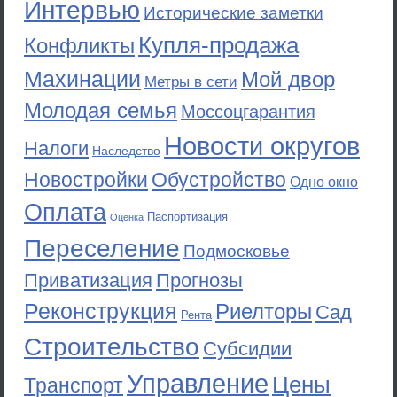
Интервью
Исторические заметки
Купля-продажа
Конфликты
Махинации
Мой двор
Метры в сети
Молодая семья
Моссоцгарантия
Новости округов
Налоги
Наследство
Новостройки
Обустройство
Одно окно
Оплата
Паспортизация
Оценка
Переселение
Подмосковье
Приватизация
Прогнозы
Реконструкция
Риелторы
Сад
Рента
Строительство
Субсидии
Управление
Цены
Транспорт