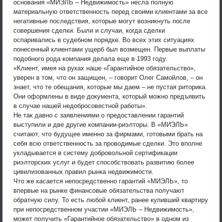
основания «МИЭЛЬ – Недвижимость» несла полную
материальную ответственность перед своими клиентами за все
негативные последствия, которые могут возникнуть после
совершения сделки. Были и случаи, когда сделки
оспаривались в судебном порядке. Во всех этих ситуациях
понесенный клиентами ущерб был возмещен. Первые выплаты
подобного рода компания делала еще в 1993 году.
«Клиент, имея на руках наше «Гарантийное обязательство»,
уверен в том, что он защищен, – говорит Олег Самойлов, – он
знает, что те обещания, которые мы даем – не пустая риторика.
Они оформлены в виде документа, который можно предъявить
в случае нашей недобросовестной работы».
Не так давно с заявлениями о предоставлении гарантий
выступили и две другие компании-риэлторы. В «МИЭЛЬ»
считают, что будущее именно за фирмами, готовыми брать на
себя всю ответственность за проводимые сделки. Это вполне
укладывается в систему добровольной сертификации
риэлторских услуг и будет способствовать развитию более
цивилизованных правил рынка недвижимости.
Что же касается непосредственно гарантий «МИЭЛЬ», то
впервые на рынке финансовые обязательства получают
обратную силу. То есть любой клиент, ранее купивший квартиру
при непосредственном участии «МИЭЛЬ – Недвижимость»,
может получить «Гарантийное обязательство» в одном из