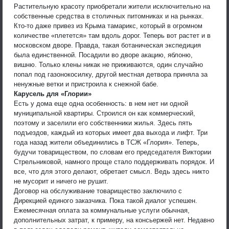
Растительную красоту приобретали жители исключительно на
собственные средства в столичных питомниках и на рынках.
Кто-то даже привез из Крыма тамарикс, который в огромном
количестве «плетется» там вдоль дорог. Теперь вот растет и в
московском дворе. Правда, такая ботаническая экспедиция
была единственной. Посадили во дворе акацию, яблоню,
вишню. Только клены никак не приживаются, один случайно
попал под газонокосилку, другой местная детвора приняла за
ненужные ветки и пристроила к снежной бабе.
Карусель для «Глории»
Есть у дома еще одна особенность: в нем нет ни одной
муниципальной квартиры. Строился он как коммерческий,
поэтому и заселили его собственники жилья. Здесь пять
подъездов, каждый из которых имеет два выхода и лифт. Три
года назад жители объединились в ТСЖ «Глория». Теперь,
будучи товариществом, по словам его председателя Виктории
Стрельниковой, намного проще стало поддерживать порядок. И
все, что для этого делают, обретает смысл. Ведь здесь никто
не мусорит и ничего не рушит.
Договор на обслуживание товарищество заключило с
Дирекцией единого заказчика. Пока такой диалог успешен.
Ежемесячная оплата за коммунальные услуги обычная,
дополнительных затрат, к примеру, на консьержей нет. Недавно