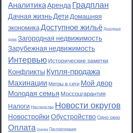
Градплан
Аналитика
Аренда
Дети
Дачная жизнь
Домашняя
Доступное жильё
экономика
Доходные
Загородная недвижимость
дома
Зарубежная недвижимость
Интервью
Исторические заметки
Купля-продажа
Конфликты
Махинации
Мой двор
Метры в сети
Молодая семья
Моссоцгарантия
Новости округов
Налоги
Наследство
Новостройки
Обустройство
Одно окно
Оплата
Паспортизация
Оценка