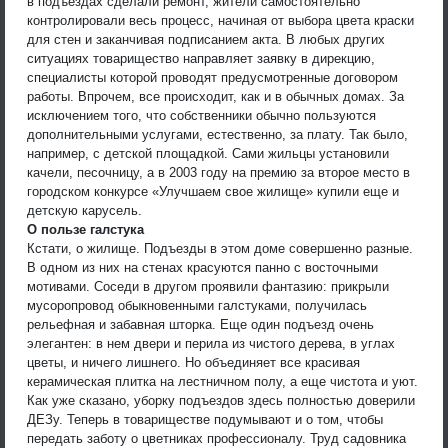
в подъездах сделали ремонт, жители самостоятельно
контролировали весь процесс, начиная от выбора цвета краски
для стен и заканчивая подписанием акта. В любых других
ситуациях товарищество направляет заявку в дирекцию,
специалисты которой проводят предусмотренные договором
работы. Впрочем, все происходит, как и в обычных домах. За
исключением того, что собственники обычно пользуются
дополнительными услугами, естественно, за плату. Так было,
например, с детской площадкой. Сами жильцы установили
качели, песочницу, а в 2003 году на премию за второе место в
городском конкурсе «Улучшаем свое жилище» купили еще и
детскую карусель.
О пользе галстука
Кстати, о жилище. Подъезды в этом доме совершенно разные.
В одном из них на стенах красуются панно с восточными
мотивами. Соседи в другом проявили фантазию: прикрыли
мусоропровод обыкновенными галстуками, получилась
рельефная и забавная шторка. Еще один подъезд очень
элегантен: в нем двери и перила из чистого дерева, в углах
цветы, и ничего лишнего. Но объединяет все красивая
керамическая плитка на лестничном полу, а еще чистота и уют.
Как уже сказано, уборку подъездов здесь полностью доверили
ДЕЗу. Теперь в товариществе подумывают и о том, чтобы
передать заботу о цветниках профессионалу. Труд садовника