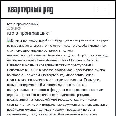
Кто в проигравших?
11.08.2005
Кто в проигравших?
Если будущее проворовавшихся судей
вырисовывается достаточно отчетливо, то судьба украденных
с их помощью квартир остается в полной
неизвестности.
Коллегия Верховного суда РФ пришла к выводу,
что бывшие судьи Нина Ивченко, Нина Мишина и Василий
Савелюк виновны в совершении тяжких преступлений.
Напомним: в 1995 г. в Москве сколотилась преступная группа
во главе с Алексеем Евстафьевым, «прославившаяся»
крупным мошенничеством с городским жильем. Пользуясь
сетью осведомителей из числа лиц, причастных к
обслуживанию жилищного фонда, они оперативно выясняли
адреса только что скончавшихся одиноких граждан,
проживавших на городской жилплощади, задним числом
стряпали от их имени поддельные документы на приватизацию,
подбирали лженаследников и затем продавали по сути
украденные у города квартиры. Для легализации «липы»