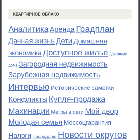
КВАРТИРНОЕ ОБЛАКО
Градплан
Аналитика
Аренда
Дети
Дачная жизнь
Домашняя
Доступное жильё
экономика
Доходные
Загородная недвижимость
дома
Зарубежная недвижимость
Интервью
Исторические заметки
Купля-продажа
Конфликты
Махинации
Мой двор
Метры в сети
Молодая семья
Моссоцгарантия
Новости округов
Налоги
Наследство