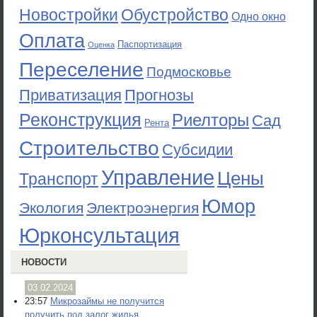
Новостройки
Обустройство
Одно окно
Оплата
Паспортизация
Оценка
Переселение
Подмосковье
Приватизация
Прогнозы
Реконструкция
Риелторы
Сад
Рента
Строительство
Субсидии
Управление
Цены
Транспорт
Юмор
Экология
Электроэнергия
Юрконсультация
НОВОСТИ
03.02.2024
23:57
Микрозаймы не получится
получить под залог жилья