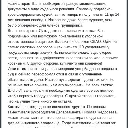
махинаторам были необходимы правоустанавливающие
документы в виде судебного решения. Соблазну поддались
трое федеральных судей, за что теперь и получили от 11 до 14
лет лишения свободы. Наказание даже более суровое, чем
было определено для членов группировки.
Дело не закрыто. Суть даже не в кассациях и жалобах
подсудимых или возможном привлечении к уголовной
ответственности еще трех бывших чиновников CВАО. Один из
самых сложных вопросов – как быть со 110 уведенными у
государства квартирами? Их нынешние владельцы, скорее
всего, полностью и добросовестно заплатили за жилье своими
кровными. С другой стороны, купили-то они краденое!
Иски от имени столицы о возмещении ущерба давно поданы в
суд и сейчас переоформляются в связи с уточнением
обстоятельств дела. Расторгнуть сделки – дело техники. Но
решение легче принять, чем его выполнить. На всех этажах
ДЖПЖФ заявляют, что необходимо сделать все возможное,
чтобы вернуть городу квартиры. С другой стороны говорится,
что на улице тоже никого не оставят.
Как выясняется, одно не исключает другого. По словам
заместителя руководителя Департамента Николая Федосеева,
может оказаться так, что спорная квартира не единственная
для ее нынешнего владельца. Тогда выселение – не такая уж