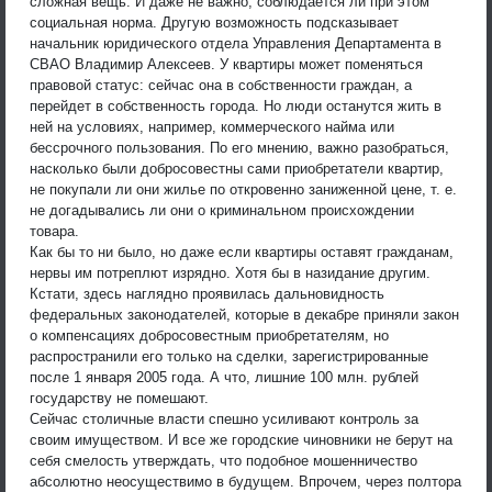
сложная вещь. И даже не важно, соблюдается ли при этом
социальная норма. Другую возможность подсказывает
начальник юридического отдела Управления Департамента в
СВАО Владимир Алексеев. У квартиры может поменяться
правовой статус: сейчас она в собственности граждан, а
перейдет в собственность города. Но люди останутся жить в
ней на условиях, например, коммерческого найма или
бессрочного пользования. По его мнению, важно разобраться,
насколько были добросовестны сами приобретатели квартир,
не покупали ли они жилье по откровенно заниженной цене, т. е.
не догадывались ли они о криминальном происхождении
товара.
Как бы то ни было, но даже если квартиры оставят гражданам,
нервы им потреплют изрядно. Хотя бы в назидание другим.
Кстати, здесь наглядно проявилась дальновидность
федеральных законодателей, которые в декабре приняли закон
о компенсациях добросовестным приобретателям, но
распространили его только на сделки, зарегистрированные
после 1 января 2005 года. А что, лишние 100 млн. рублей
государству не помешают.
Сейчас столичные власти спешно усиливают контроль за
своим имуществом. И все же городские чиновники не берут на
себя смелость утверждать, что подобное мошенничество
абсолютно неосуществимо в будущем. Впрочем, через полтора