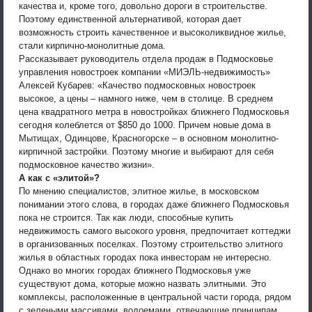
качества и, кроме того, довольно дороги в строительстве.
Поэтому единственной альтернативой, которая дает
возможность строить качественное и высоколиквидное жилье,
стали кирпично-монолитные дома.
Рассказывает руководитель отдела продаж в Подмосковье
управления новостроек компании «МИЭЛЬ-недвижимость»
Алексей Кубарев: «Качество подмосковных новостроек
высокое, а цены – намного ниже, чем в столице. В среднем
цена квадратного метра в новостройках ближнего Подмосковья
сегодня колеблется от $850 до 1000. Причем новые дома в
Мытищах, Одинцове, Красногорске – в основном монолитно-
кирпичной застройки. Поэтому многие и выбирают для себя
подмосковное качество жизни».
А как с «элитой»?
По мнению специалистов, элитное жилье, в московском
понимании этого слова, в городах даже ближнего Подмосковья
пока не строится. Так как люди, способные купить
недвижимость самого высокого уровня, предпочитает коттеджи
в организованных поселках. Поэтому строительство элитного
жилья в областных городах пока инвесторам не интересно.
Однако во многих городах ближнего Подмосковья уже
существуют дома, которые можно назвать элитными. Это
комплексы, расположенные в центральной части города, рядом
с зелеными массивами, водоемами, отвечающие принципам