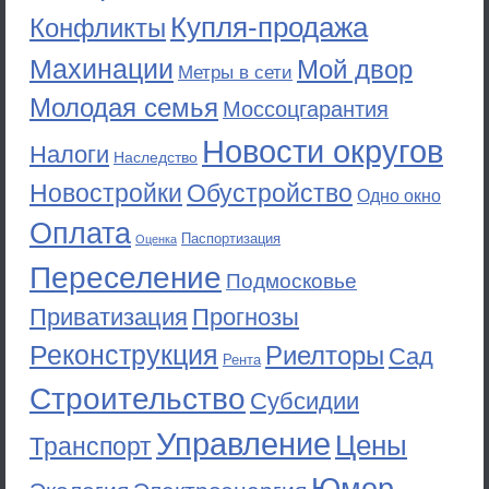
Купля-продажа
Конфликты
Махинации
Мой двор
Метры в сети
Молодая семья
Моссоцгарантия
Новости округов
Налоги
Наследство
Новостройки
Обустройство
Одно окно
Оплата
Паспортизация
Оценка
Переселение
Подмосковье
Приватизация
Прогнозы
Реконструкция
Риелторы
Сад
Рента
Строительство
Субсидии
Управление
Цены
Транспорт