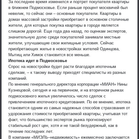
За последнее время изменился и портрет покупателя квартиры
в ближнем Подмосковье. Если раньше процент москвичей был
невелик, то сейчас они – основные покупатели. Квартиры в
домах массовой застройки приобретают в основном столичные
жители, для которых покупка квартиры в городе является
слишком дорогой. Еще года два назад, по оценкам экспертов,
значительную долю среди покупателей занимали местные
жители, улучшающие свои жилищные условия. Сейчас
приобретающих жилье в новостройках жителей Одинцова,
Мытищ или Химок становится все меньше.
Ипотека идет в Подмосковье
Спрос на новостройки будет расти благодаря ипотечным
сделкам, – к такому выводу приходят специалисты из разных
компаний.
По мнению генерального директора корпорации «МИАН» Нины
Кузнецовой, сегодня и на первичном, и на вторичном рынках
подмосковного жилья увеличилось число сделок с
привлечением ипотечного кредитования. По ее мнению, ипотека
становится одним из самых надежных способов страхования от
удорожания стоимости приобретаемой квартиры, учитывая тот
факт, что большинство экспертов рынка прогнозируют
стабильный рост цен, хотя и не такой безудержный, как в
течение последних лет.
В компании «МИЭЛЬ–недвижимость» ежемесячно заключается