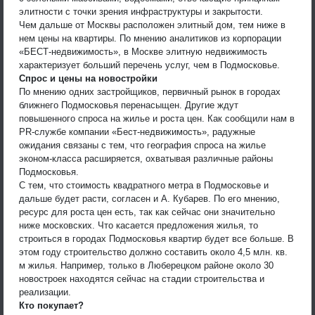
элитности с точки зрения инфраструктуры и закрытости.
Чем дальше от Москвы расположен элитный дом, тем ниже в
нем цены на квартиры. По мнению аналитиков из корпорации
«БЕСТ-недвижимость», в Москве элитную недвижимость
характеризует больший перечень услуг, чем в Подмосковье.
Спрос и цены на новостройки
По мнению одних застройщиков, первичный рынок в городах
ближнего Подмосковья перенасыщен. Другие ждут
повышенного спроса на жилье и роста цен. Как сообщили нам в
PR-службе компании «Бест-недвижимость», радужные
ожидания связаны с тем, что география спроса на жилье
эконом-класса расширяется, охватывая различные районы
Подмосковья.
С тем, что стоимость квадратного метра в Подмосковье и
дальше будет расти, согласен и А. Кубарев. По его мнению,
ресурс для роста цен есть, так как сейчас они значительно
ниже московских. Что касается предложения жилья, то
строиться в городах Подмосковья квартир будет все больше. В
этом году строительство должно составить около 4,5 млн. кв.
м жилья. Например, только в Люберецком районе около 30
новостроек находятся сейчас на стадии строительства и
реализации.
Кто покупает?