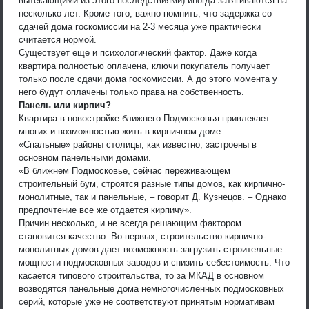
вытекающими из этого последствиями) иногда затягиваются на
несколько лет. Кроме того, важно помнить, что задержка со
сдачей дома госкомиссии на 2-3 месяца уже практически
считается нормой.
Существует еще и психологический фактор. Даже когда
квартира полностью оплачена, ключи покупатель получает
только после сдачи дома госкомиссии. А до этого момента у
него будут оплачены только права на собственность.
Панель или кирпич?
Квартира в новостройке ближнего Подмосковья привлекает
многих и возможностью жить в кирпичном доме.
«Спальные» районы столицы, как известно, застроены в
основном панельными домами.
«В ближнем Подмосковье, сейчас переживающем
строительный бум, строятся разные типы домов, как кирпично-
монолитные, так и панельные, – говорит Д. Кузнецов. – Однако
предпочтение все же отдается кирпичу».
Причин несколько, и не всегда решающим фактором
становится качество. Во-первых, строительство кирпично-
монолитных домов дает возможность загрузить строительные
мощности подмосковных заводов и снизить себестоимость. Что
касается типового строительства, то за МКАД в основном
возводятся панельные дома немногочисленных подмосковных
серий, которые уже не соответствуют принятым нормативам