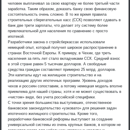
человек выплачивал за свою квартиру не более третьей части
заработка. Таким образом, доказать банку свою финансовую
состоятельность очень сложно. В то же время правила
строительных сберегательных касс (ССК) позволяют сдавать в
банк две трети зарплаты, что делает эту систему более
привлекательной для населения по сравнению с просто
ипотекой.
Разработчики закона о стройсберкассах использовали
немецкий опыт, который получил широкое распространение в
странах Восточной Европы. К примеру, в Чехии, где треть
населения за пять лет стало вкладчиками ССК. Средний взнос
в этой стране равен 5 тысячам долларов. А свободные
средства граждан составляют примерно 25 млрд. долларов.
Эти капиталы идут на жилищное строительство и на
реализацию других ипотечных программ. Уровень доходов
чехов и россиян сопоставим, а потому немецкая модель вполне
приемлема для нашей страны, хотя и не может существовать в
«чистом» виде, без учета российской специфики.
С точки зрения большинства выступивших, отечественное
банковское законодательство «узковато» для решения задач
ипотечного жилищного строительства. Кроме того,
разработчики банковской реформы выступают за создание
универсальной системы из очень крупных банков, в котором не