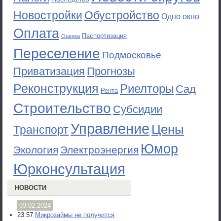
Новостройки
Обустройство
Одно окно
Оплата
Паспортизация
Оценка
Переселение
Подмосковье
Приватизация
Прогнозы
Реконструкция
Риелторы
Сад
Рента
Строительство
Субсидии
Управление
Цены
Транспорт
Юмор
Экология
Электроэнергия
Юрконсультация
НОВОСТИ
03.02.2024
23:57
Микрозаймы не получится