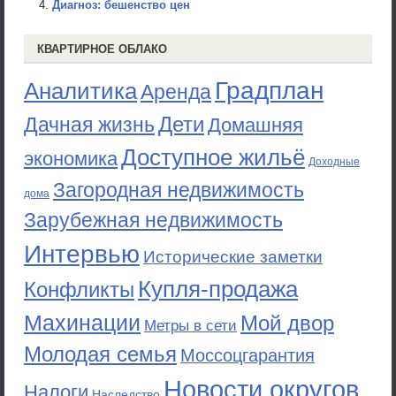
Диагноз: бешенство цен
КВАРТИРНОЕ ОБЛАКО
Градплан
Аналитика
Аренда
Дети
Дачная жизнь
Домашняя
Доступное жильё
экономика
Доходные
Загородная недвижимость
дома
Зарубежная недвижимость
Интервью
Исторические заметки
Купля-продажа
Конфликты
Махинации
Мой двор
Метры в сети
Молодая семья
Моссоцгарантия
Новости округов
Налоги
Наследство