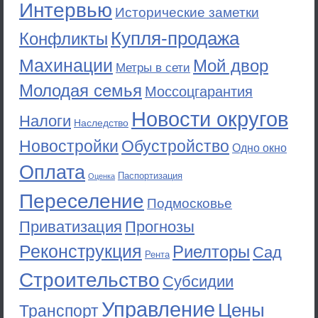
Интервью
Исторические заметки
Купля-продажа
Конфликты
Махинации
Мой двор
Метры в сети
Молодая семья
Моссоцгарантия
Новости округов
Налоги
Наследство
Новостройки
Обустройство
Одно окно
Оплата
Паспортизация
Оценка
Переселение
Подмосковье
Приватизация
Прогнозы
Реконструкция
Риелторы
Сад
Рента
Строительство
Субсидии
Управление
Цены
Транспорт