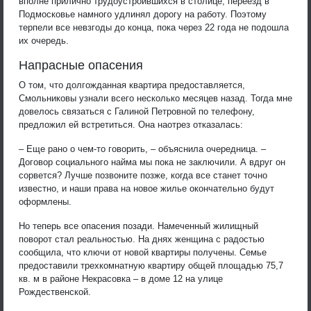
вполне прилично трудоустроившихся в столице, переезд в
Подмосковье намного удлинял дорогу на работу. Поэтому
терпели все невзгоды до конца, пока через 22 года не подошла
их очередь.
Напрасные опасения
О том, что долгожданная квартира предоставляется,
Смольниковы узнали всего несколько месяцев назад. Тогда мне
довелось связаться с Галиной Петровной по телефону,
предложил ей встретиться. Она наотрез отказалась:
– Еще рано о чем-то говорить, – объяснила очередница. –
Договор социального найма мы пока не заключили. А вдруг он
сорвется? Лучше позвоните позже, когда все станет точно
известно, и наши права на новое жилье окончательно будут
оформлены.
Но теперь все опасения позади. Намеченный жилищный
поворот стал реальностью. На днях женщина с радостью
сообщила, что ключи от новой квартиры получены. Семье
предоставили трехкомнатную квартиру общей площадью 75,7
кв. м в районе Некрасовка – в доме 12 на улице
Рождественской.