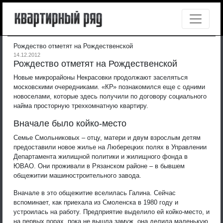
Рождество отметят на Рождественской
14.12.2012
Рождество отметят на Рождественской
Новые микрорайоны Некрасовки продолжают заселяться
московскими очередниками. «КР» познакомился еще с одними
новоселами, которые здесь получили по договору социального
найма просторную трехкомнатную квартиру.
Вначале было койко-место
Семье Смольниковых – отцу, матери и двум взрослым детям
предоставили новое жилье на Люберецких полях в Управлении
Департамента жилищной политики и жилищного фонда в
ЮВАО. Они проживали в Рязанском районе – в бывшем
общежитии машиностроительного завода.
Вначале в это общежитие вселилась Галина. Сейчас
вспоминает, как приехала из Смоленска в 1980 году и
устроилась на работу. Предприятие выделило ей койко-место, и
на первых порах, пока не вышла замуж, она делила маленькую