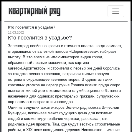
Кто поселится в усадьбе?
12.03.2002
Кто поселится в усадьбе?
Зеленоград особенно красив с птичьего полета, когда самолет,
оторвавшись от взлетной полосы «Шереметьева», набирает
высоту. В это время из иллюминаторов виден город,
обрамленный лесным массивом, как картина
багетом.
Архитекторы и строители с первых же дней боролись
за каждого лесного красавца, встраивая жилые корпуса –
острова в окружающее «зеленое море». В одном из таких
красивых уголков на берегу ручья Ржавка вблизи пруда скоро
вырастет жилой дом с комплексом служб социально-бытового
назначения для одиноких престарелых граждан, супружеских
пар пожилого возраста и инвалидов.
Один из ведущих архитекторов Зеленоградпроекта Вячеслав
Кувырдин, показывая макет будущего дома для пожилых
людей и комментируя рабочие чертежи, рассказал, как
родилась идея проекта. Там, где будут вестись строительные
работы, в ХIХ веке находилась деревня Никольское – имение