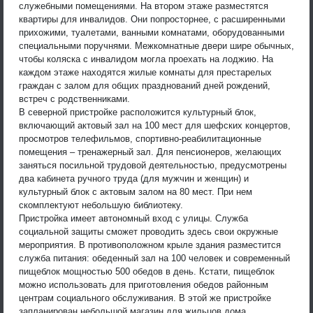
служебными помещениями. На втором этаже разместятся
квартиры для инвалидов. Они попросторнее, с расширенными
прихожими, туалетами, ванными комнатами, оборудованными
специальными поручнями. Межкомнатные двери шире обычных,
чтобы коляска с инвалидом могла проехать на лоджию. На
каждом этаже находятся жилые комнаты для престарелых
граждан с залом для общих празднований дней рождений,
встреч с родственниками.
В северной пристройке расположится культурный блок,
включающий актовый зал на 100 мест для шефских концертов,
просмотров телефильмов, спортивно-реабилитационные
помещения – тренажерный зал. Для пенсионеров, желающих
заняться посильной трудовой деятельностью, предусмотрены
два кабинета ручного труда (для мужчин и женщин) и
культурный блок с актовым залом на 80 мест. При нем
скомплектуют небольшую библиотеку.
Пристройка имеет автономный вход с улицы. Служба
социальной защиты сможет проводить здесь свои окружные
мероприятия. В противоположном крыле здания разместится
служба питания: обеденный зал на 100 человек и современный
пищеблок мощностью 500 обедов в день. Кстати, пищеблок
можно использовать для приготовления обедов районным
центрам социального обслуживания. В этой же пристройке
запланирован небольшой магазин для жильцов дома