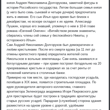
князя Андрея Николаевича Долгорукова, заметной фигуры в
истории Российского государства. Летом большая семья князя
(у него было семь сыновей и четыре дочери) предпочитала
жить в имении. Его сын Илья одно время был близок к
декабристам, но вскоре охладел к их идеям. Александр
Пушкин, хорошо его знавший, упомянул о нем в 10-й главе
романа «Евгений Онегин»: «Витийством резким знамениты,
сбирались члены сей семьи у беспокойного Никиты, у
осторожного Ильи».
Сам Андрей Николаевич Долгоруков был демократичен и
любим крестьянами. После его смерти вдова (за 11 лет до
отмены крепостного права) определила жителей села
Никольское в вольные землепашцы. Сам князь занимался и
богоугодными делами – при храме построил богадельню на 20
призреваемых крестьян и содержал их за счет ренты от
вложений капитала в столичные банки.
Примерно на том месте, где находилась господская усадьба,
погибшая в XIX веке, появится строительная площадка. По
идее руководителя авторского коллектива, главного
архитектора Зеленограда академика Игоря Покровского дом
для престарелых будет построен в традициях архитектуры
старых русских усадеб. Парадная (служебная) сторона здания
разместится на одном уровне с дорогой, удобными