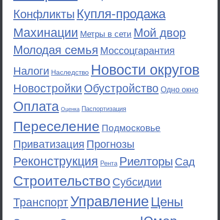
Купля-продажа
Конфликты
Махинации
Мой двор
Метры в сети
Молодая семья
Моссоцгарантия
Новости округов
Налоги
Наследство
Новостройки
Обустройство
Одно окно
Оплата
Паспортизация
Оценка
Переселение
Подмосковье
Приватизация
Прогнозы
Реконструкция
Риелторы
Сад
Рента
Строительство
Субсидии
Управление
Цены
Транспорт