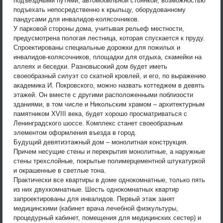
подъездными путями, автомобильной стоянкой, возможностью
подъехать непосредственно к крыльцу, оборудованному
пандусами для инвалидов-колясочников.
У парковой стороны дома, учитывая рельеф местности,
предусмотрена пологая лестница, которая спускается к пруду.
Спроектированы специальные дорожки для пожилых и
инвалидов-колясочников, площадки для отдыха, скамейки на
аллеях и беседки. Разновысокий дом будет иметь
своеобразный силуэт со скатной кровлей, и его, по выражению
академика И. Покровского, можно назвать коттеджем в девять
этажей. Он вместе с другими расположенными поблизости
зданиями, в том числе и Никольским храмом – архитектурным
памятником XVIII века, будет хорошо просматриваться с
Ленинградского шоссе. Комплекс станет своеобразным
элементом оформления въезда в город.
Будущий девятиэтажный дом – монолитная конструкция.
Причем несущие стены и перекрытия монолитные, а наружные
стены трехслойные, покрытые полимерцементной штукатуркой
и окрашенные в светлые тона.
Практически все квартиры в доме однокомнатные, только пять
из них двухкомнатные. Шесть однокомнатных квартир
запроектированы для инвалидов. Первый этаж занят
медицинскими (кабинет врача лечебной физкультуры,
процедурный кабинет, помещения для медицинских сестер) и