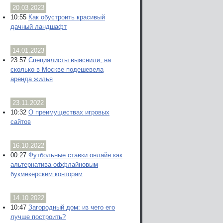
20.03.2023
10:55
Как обустроить красивый
дачный ландшафт
14.01.2023
23:57
Специалисты выяснили, на
сколько в Москве подешевела
аренда жилья
23.11.2022
10:32
О преимуществах игровых
сайтов
16.10.2022
00:27
Футбольные ставки онлайн как
альтернатива оффлайновым
букмекерским конторам
14.10.2022
10:47
Загородный дом: из чего его
лучше построить?