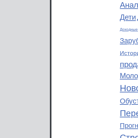
Анал
Дети
Доходные
Зару
Истор
прод
Моло
Ново
Обус
Пер
Прог
Стр