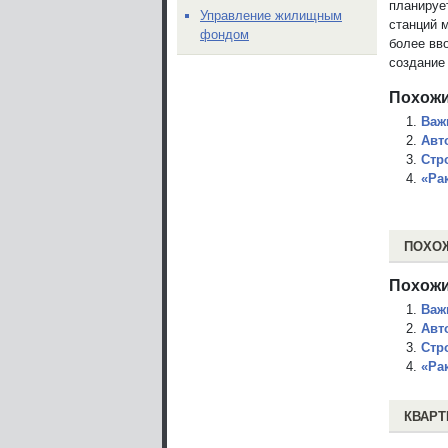
планируе
Управление жилищным
станций м
фондом
более вв
создание
Похожи
Важ
Авт
Стр
«Ра
ПОХО
Похожи
Важ
Авт
Стр
«Ра
КВАРТ