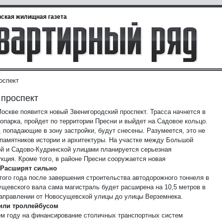
ская жилищная газета
оспект
проспект
Москве появится новый Звенигородский проспект. Трасса начнется в
опарка, пройдет по территории Пресни и выйдет на Садовое кольцо.
, попадающие в зону застройки, будут снесены. Разумеется, это не
 памятников истории и архитектуры. На участке между Большой
ой и Садово-Кудринской улицами планируется серьезная
кция. Кроме того, в районе Пресни сооружается новая
Расширят сильно
этого года после завершения строительства автодорожного тоннеля в
ущевского вала сама магистраль будет расширена на 10,5 метров в
аправлении от Новосущевской улицы до улицы Верземнека.
или троллейбусом
м году на финансирование столичных транспортных систем