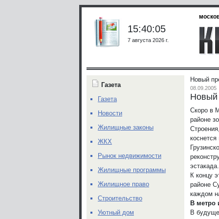
москов
15:40:05
7 августа 2026 г.
Новый пр
Газета
08.09.2005
Новый 
Газета
Скоро в 
Новости
районе зо
Жилищные законы
Строения
коснется
ЖКХ
Грузинск
Рынок недвижимости
реконстру
эстакада.
Жилищные программы
К концу 
Жилищное право
районе С
каждом н
Строительство
В метро 
В будуще
Уютный дом