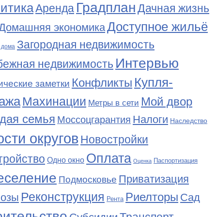
Градплан
итика
Аренда
Дачная жизнь
Доступное жильё
Домашняя экономика
Загородная недвижимость
 дома
Интервью
бежная недвижимость
Купля-
Конфликты
ические заметки
ажа
Махинации
Мой двор
Метры в сети
дая семья
Налоги
Моссоцгарантия
Наследство
сти округов
Новостройки
Оплата
тройство
Одно окно
Паспортизация
Оценка
еселение
Приватизация
Подмосковье
Реконструкция
Риелторы
Сад
нозы
Рента
оительство