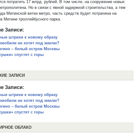
тся потратить 17 млрд. рублей. В том числе, на сооружение новых
етрополитена. Но в связи с явной задержкой строительства, а тем
ода Митинской ветки метро, часть средств будет потрачена на
 в Митине троллейбусного парка.
е Записи:
ные штрихи к новому образу
омобили не хотят под землю?
огино – белый остров Москвы
кушки» спустят с горы
ЖИЕ ЗАПИСИ
е Записи:
ные штрихи к новому образу
омобили не хотят под землю?
огино – белый остров Москвы
кушки» спустят с горы
ИРНОЕ ОБЛАКО