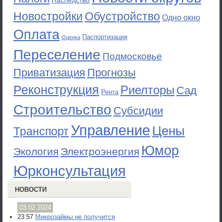
Наследство
Новостройки
Обустройство
Одно окно
Оплата
Паспортизация
Оценка
Переселение
Подмосковье
Приватизация
Прогнозы
Реконструкция
Риелторы
Сад
Рента
Строительство
Субсидии
Управление
Цены
Транспорт
Юмор
Экология
Электроэнергия
Юрконсультация
НОВОСТИ
03.02.2024
23:57
Микрозаймы не получится