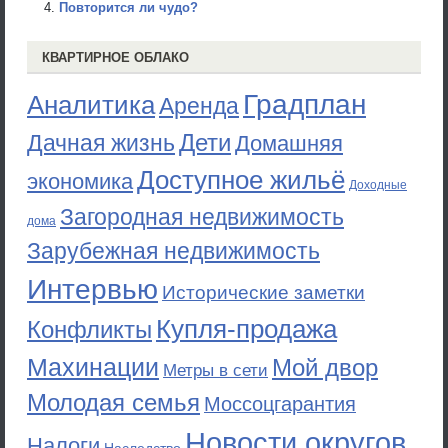
Повторится ли чудо?
КВАРТИРНОЕ ОБЛАКО
Градплан
Аналитика
Аренда
Дети
Дачная жизнь
Домашняя
Доступное жильё
экономика
Доходные
Загородная недвижимость
дома
Зарубежная недвижимость
Интервью
Исторические заметки
Купля-продажа
Конфликты
Махинации
Мой двор
Метры в сети
Молодая семья
Моссоцгарантия
Новости округов
Налоги