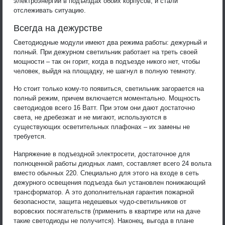
электроэнергии в подъездах обоих корпусов, и стали
отслеживать ситуацию.
Всегда на дежурстве
Светодиодные модули имеют два режима работы: дежурный и
полный. При дежурном светильник работает на треть своей
мощности – так он горит, когда в подъезде никого нет, чтобы
человек, выйдя на площадку, не шагнул в полную темноту.
Но стоит только кому-то появиться, светильник загорается на
полный режим, причем включается моментально. Мощность
светодиодов всего 16 Ватт. При этом они дают достаточно
света, не дребезжат и не мигают, используются в
существующих осветительных плафонах – их замены не
требуется.
Напряжение в подъездной электросети, достаточное для
полноценной работы диодных ламп, составляет всего 24 вольта
вместо обычных 220. Специально для этого на входе в сеть
дежурного освещения подъезда был установлен понижающий
трансформатор. А это дополнительная гарантия пожарной
безопасности, защита недешевых чудо-светильников от
воровских посягательств (применить в квартире или на даче
такие светодиоды не получится). Наконец, выгода в плане