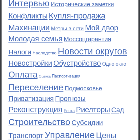
Интервью
Исторические заметки
Купля-продажа
Конфликты
Махинации
Мой двор
Метры в сети
Молодая семья
Моссоцгарантия
Новости округов
Налоги
Наследство
Новостройки
Обустройство
Одно окно
Оплата
Паспортизация
Оценка
Переселение
Подмосковье
Приватизация
Прогнозы
Реконструкция
Риелторы
Сад
Рента
Строительство
Субсидии
Управление
Цены
Транспорт