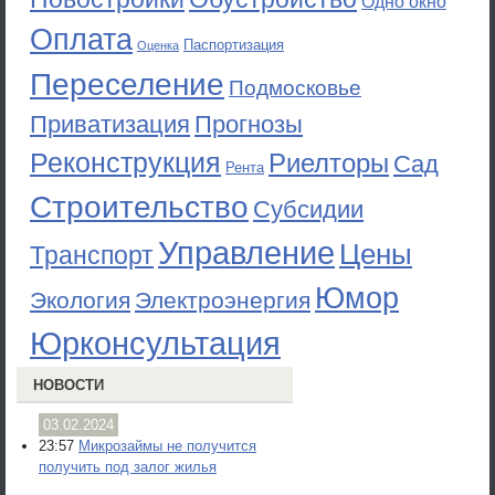
Одно окно
Оплата
Паспортизация
Оценка
Переселение
Подмосковье
Приватизация
Прогнозы
Реконструкция
Риелторы
Сад
Рента
Строительство
Субсидии
Управление
Цены
Транспорт
Юмор
Экология
Электроэнергия
Юрконсультация
НОВОСТИ
03.02.2024
23:57
Микрозаймы не получится
получить под залог жилья