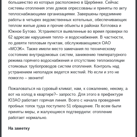
большинство из которых расположено в Щербинке. Сейчас
системы отопления этих домов опрессованы и приняты по акту
теплоснабжающими организациями. Завершены предзимние
работы в четырех ведомственных котельных, обеспечивающих
теплом жилые дома и прочие объекты в районах Котловка и
Южное Бутово. Устраняются выявленные во время проверки по
62 адресам нарушения тепло- и водоснабжения. В частности,
по девяти тепловым пунктам, обслуживающимся ОАО
«МОЭК». Также имели место замечания по техническому
состоянию внутридомовых систем, занижению температурного
режима горячего водоснабжения и отсутствию теплоизоляции
стояковых трубопроводов систем отопления. Контроль над
устранением неполадок ведется жесткий. Но если и это не
помогло – звоните!
Пожаловаться на суровый климат, нам, к сожалению, некому, а
вот на холод в квартире?– запросто. Для этого в префектуре
ЮЗАО работает горячая линия. Всего с начала проведения
пробных топок туда поступило 51 обращение. По всем были
приняты меры, и жалующиеся подтвердили: отопление
работает нормально.
На заметку