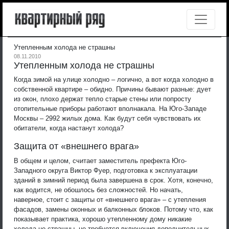
Утепленным холода не страшны
08.11.2010
Утепленным холода не страшны
Когда зимой на улице холодно – логично, а вот когда холодно в
собственной квартире – обидно. Причины бывают разные: дует
из окон, плохо держат тепло старые стены или попросту
отопительные приборы работают вполнакала. На Юго-Западе
Москвы – 2992 жилых дома. Как будут себя чувствовать их
обитатели, когда настанут холода?
Защита от «внешнего врага»
В общем и целом, считает заместитель префекта Юго-
Западного округа Виктор Фуер, подготовка к эксплуатации
зданий в зимний период была завершена в срок. Хотя, конечно,
как водится, не обошлось без сложностей. Но начать,
наверное, стоит с защиты от «внешнего врага» – с утепления
фасадов, замены оконных и балконных блоков. Потому что, как
показывает практика, хорошо утепленному дому никакие
холода не страшны, не требуется включения дополнительных