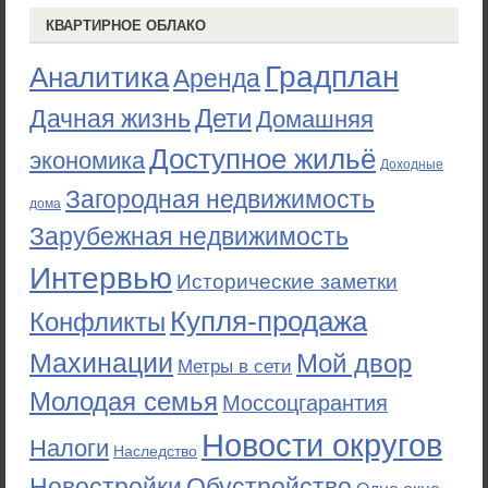
КВАРТИРНОЕ ОБЛАКО
Градплан
Аналитика
Аренда
Дети
Дачная жизнь
Домашняя
Доступное жильё
экономика
Доходные
Загородная недвижимость
дома
Зарубежная недвижимость
Интервью
Исторические заметки
Купля-продажа
Конфликты
Махинации
Мой двор
Метры в сети
Молодая семья
Моссоцгарантия
Новости округов
Налоги
Наследство
Новостройки
Обустройство