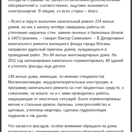
обогревателей и, соответственно, ощутимо экономится
электроэнергия. В общем, со всех сторон – благо.
– Всего в округе выполнен капитальный ремонт 224 жилых
домов, из них к началу октября завершены работы по
утеплению наружных стен, замене оконных и балконных блоков
в 140?строениях, – говорит Виктор Семенович. – В Департамент
капитального ремонта жилищного фонда города Москвы
направлен адресный перечень домов, нуждающихся в
проведении работ. Это 84 жилых многоквартирных дома. На
2011 год запланировано капитально отремонтировать 49 зданий
и утеплить фасады еще десяти.
148 жилых дома, имеющие, по мнению специалистов
Мосжилинспекции, неудовлетворительные конструкции, в
программу капитального ремонта за счет бюджетных средств, к
сожалению, не вошли, но и с ними проводились работы,
защищающие от нештатных ситуаций. Были отремонтированы
мягкие и стальные кровли, балконы, электрохозяйство и
щитовые, утеплены квартиры, сделана гидроизоляция
подвалов и так далее.
Что касается фасадов, особое внимание обращали на дома,
возведенные с применением технологии облегченной кирпичной