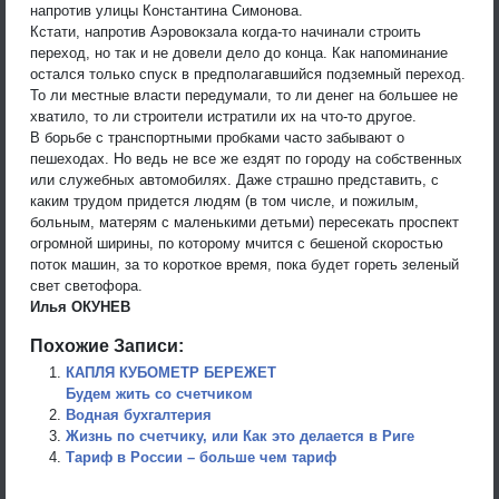
напротив улицы Константина Симонова.
Кстати, напротив Аэровокзала когда-то начинали строить
переход, но так и не довели дело до конца. Как напоминание
остался только спуск в предполагавшийся подземный переход.
То ли местные власти передумали, то ли денег на большее не
хватило, то ли строители истратили их на что-то другое.
В борьбе с транспортными пробками часто забывают о
пешеходах. Но ведь не все же ездят по городу на собственных
или служебных автомобилях. Даже страшно представить, с
каким трудом придется людям (в том числе, и пожилым,
больным, матерям с маленькими детьми) пересекать проспект
огромной ширины, по которому мчится с бешеной скоростью
поток машин, за то короткое время, пока будет гореть зеленый
свет светофора.
Илья ОКУНЕВ
Похожие Записи:
КАПЛЯ КУБОМЕТР БЕРЕЖЕТ
Будем жить со счетчиком
Водная бухгалтерия
Жизнь по счетчику, или Как это делается в Риге
Тариф в России – больше чем тариф