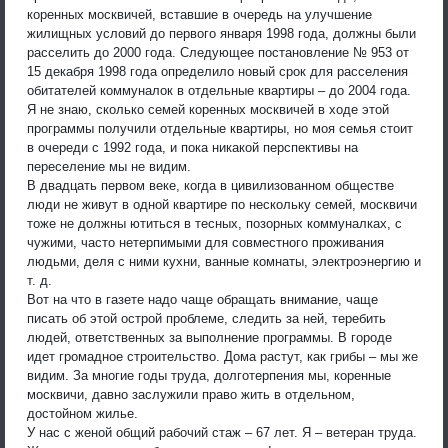
коренных москвичей, вставшие в очередь на улучшение
жилищных условий до первого января 1998 года, должны были
расселить до 2000 года. Следующее постановление № 953 от
15 декабря 1998 года определило новый срок для расселения
обитателей коммуналок в отдельные квартиры – до 2004 года.
Я не знаю, сколько семей коренных москвичей в ходе этой
программы получили отдельные квартиры, но моя семья стоит
в очереди с 1992 года, и пока никакой перспективы на
переселение мы не видим.
В двадцать первом веке, когда в цивилизованном обществе
люди не живут в одной квартире по нескольку семей, москвичи
тоже не должны ютиться в тесных, позорных коммуналках, с
чужими, часто нетерпимыми для совместного проживания
людьми, деля с ними кухни, ванные комнаты, электроэнергию и
т. д.
Вот на что в газете надо чаще обращать внимание, чаще
писать об этой острой проблеме, следить за ней, теребить
людей, ответственных за выполнение программы. В городе
идет громадное строительство. Дома растут, как грибы – мы же
видим. За многие годы труда, долготерпения мы, коренные
москвичи, давно заслужили право жить в отдельном,
достойном жилье.
У нас с женой общий рабочий стаж – 67 лет. Я – ветеран труда.