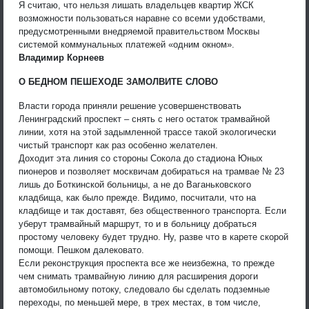
Я считаю, что нельзя лишать владельцев квартир ЖСК
возможности пользоваться наравне со всеми удобствами,
предусмотренными внедряемой правительством Москвы
системой коммунальных платежей «одним окном».
Владимир Корнеев
О БЕДНОМ ПЕШЕХОДЕ ЗАМОЛВИТЕ СЛОВО
Власти города приняли решение усовершенствовать
Ленинградский проспект – снять с него остаток трамвайной
линии, хотя на этой задымленной трассе такой экологически
чистый транспорт как раз особенно желателен.
Доходит эта линия со стороны Сокола до стадиона Юных
пионеров и позволяет москвичам добираться на трамвае № 23
лишь до Боткинской больницы, а не до Ваганьковского
кладбища, как было прежде. Видимо, посчитали, что на
кладбище и так доставят, без общественного транспорта. Если
уберут трамвайный маршрут, то и в больницу добраться
простому человеку будет трудно. Ну, разве что в карете скорой
помощи. Пешком далековато.
Если реконструкция проспекта все же неизбежна, то прежде
чем снимать трамвайную линию для расширения дороги
автомобильному потоку, следовало бы сделать подземные
переходы, по меньшей мере, в трех местах, в том числе,