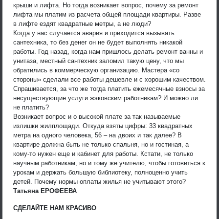
крыши и лифта. Но тогда возникает вопрос, почему за ремонт
лифта мы платим из расчета общей площади квартиры. Разве
в лифте ездят квадратные метры, а не люди?
Когда у нас случается авария и приходится вызывать
сантехника, то без денег он не будет выполнять никакой
работы. Год назад, когда нам пришлось делать ремонт ванны и
унитаза, местный сантехник заломил такую цену, что мы
обратились в коммерческую организацию. Мастера «со
стороны» сделали все работы дешевле и с хорошим качеством.
Спрашивается, за что же тогда платить ежемесячные взносы за
несуществующие услуги жэковским работникам? И можно ли
не платить?
Возникает вопрос и о высокой плате за так называемые
излишки жилплощади. Откуда взяты цифры: 33 квадратных
метра на одного человека, 56 – на двоих и так далее? В
квартире должна быть не только спальня, но и гостиная, а
кому-то нужен еще и кабинет для работы. Кстати, не только
научным работникам, но и тому же учителю, чтобы готовиться к
урокам и держать большую библиотеку, полноценно учить
детей. Почему нормы оплаты жилья не учитывают этого?
Татьяна ЕРОФЕЕВА
СДЕЛАЙТЕ НАМ КРАСИВО