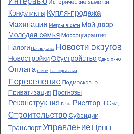
Интервью
Исторические заметки
Купля-продажа
Конфликты
Махинации
Мой двор
Метры в сети
Молодая семья
Моссоцгарантия
Новости округов
Налоги
Наследство
Новостройки
Обустройство
Одно окно
Оплата
Паспортизация
Оценка
Переселение
Подмосковье
Приватизация
Прогнозы
Реконструкция
Риелторы
Сад
Рента
Строительство
Субсидии
Управление
Цены
Транспорт