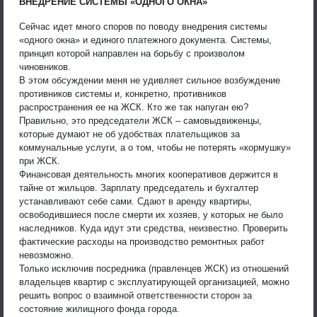
ВНЕДРЕНИЕ СИСТЕМЫ «ОДНОГО ОКНА»
Сейчас идет много споров по поводу внедрения системы
«одного окна» и единого платежного документа. Системы,
принцип которой направлен на борьбу с произволом
чиновников.
В этом обсуждении меня не удивляет сильное возбуждение
противников системы и, конкретно, противников
распространения ее на ЖСК. Кто же так напуган ею?
Правильно, это председатели ЖСК – самовыдвиженцы,
которые думают не об удобствах плательщиков за
коммунальные услуги, а о том, чтобы не потерять «кормушку»
при ЖСК.
Финансовая деятельность многих кооперативов держится в
тайне от жильцов. Зарплату председатель и бухгалтер
устанавливают себе сами. Сдают в аренду квартиры,
освободившиеся после смерти их хозяев, у которых не было
наследников. Куда идут эти средства, неизвестно. Проверить
фактические расходы на производство ремонтных работ
невозможно.
Только исключив посредника (правленцев ЖСК) из отношений
владельцев квартир с эксплуатирующей организацией, можно
решить вопрос о взаимной ответственности сторон за
состояние жилищного фонда города.