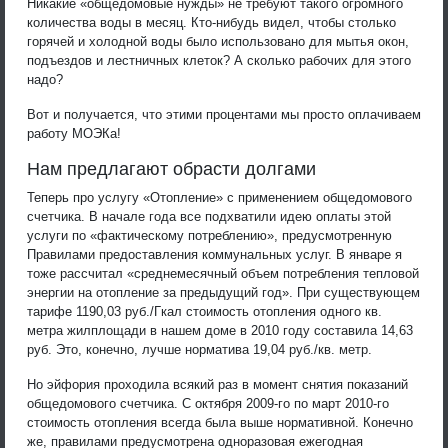
Никакие «общедомовые нужды» не требуют такого огромного
количества воды в месяц. Кто-нибудь видел, чтобы столько
горячей и холодной воды было использовано для мытья окон,
подъездов и лестничных клеток? А сколько рабочих для этого
надо?
Вот и получается, что этими процентами мы просто оплачиваем
работу МОЭКа!
Нам предлагают обрасти долгами
Теперь про услугу «Отопление» с применением общедомового
счетчика. В начале года все подхватили идею оплаты этой
услуги по «фактическому потреблению», предусмотренную
Правилами предоставления коммунальных услуг. В январе я
тоже рассчитал «среднемесячный объем потребления тепловой
энергии на отопление за предыдущий год». При существующем
тарифе 1190,03 руб./Гкал стоимость отопления одного кв.
метра жилплощади в нашем доме в 2010 году составила 14,63
руб. Это, конечно, лучше норматива 19,04 руб./кв. метр.
Но эйфория проходила всякий раз в момент снятия показаний
общедомового счетчика. С октября 2009-го по март 2010-го
стоимость отопления всегда была выше нормативной. Конечно
же, правилами предусмотрена одноразовая ежегодная