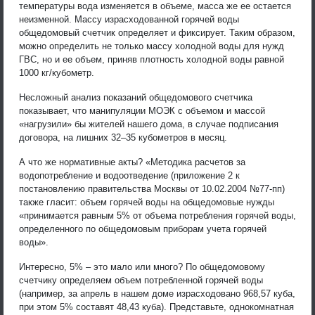
температуры вода изменяется в объеме, масса же ее остается
неизменной. Массу израсходованной горячей воды
общедомовый счетчик определяет и фиксирует. Таким образом,
можно определить не только массу холодной воды для нужд
ГВС, но и ее объем, приняв плотность холодной воды равной
1000 кг/кубометр.
Несложный анализ показаний общедомового счетчика
показывает, что манипуляции МОЭК с объемом и массой
«нагрузили» бы жителей нашего дома, в случае подписания
договора, на лишних 32–35 кубометров в месяц.
А что же нормативные акты? «Методика расчетов за
водопотребление и водоотведение (приложение 2 к
постановлению правительства Москвы от 10.02.2004 №77-пп)
также гласит: объем горячей воды на общедомовые нужды
«принимается равным 5% от объема потребления горячей воды,
определенного по общедомовым приборам учета горячей
воды».
Интересно, 5% – это мало или много? По общедомовому
счетчику определяем объем потребленной горячей воды
(например, за апрель в нашем доме израсходовано 968,57 куба,
при этом 5% составят 48,43 куба). Представьте, однокомнатная