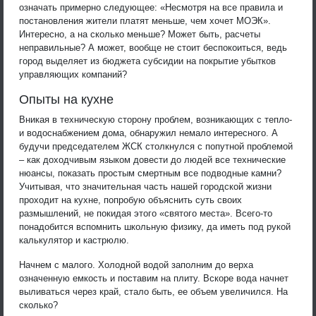
означать примерно следующее: «Несмотря на все правила и
постановления жители платят меньше, чем хочет МОЭК».
Интересно, а на сколько меньше? Может быть, расчеты
неправильные? А может, вообще не стоит беспокоиться, ведь
город выделяет из бюджета субсидии на покрытие убытков
управляющих компаний?
Опыты на кухне
Вникая в техническую сторону проблем, возникающих с тепло-
и водоснабжением дома, обнаружил немало интересного. А
будучи председателем ЖСК столкнулся с попутной проблемой
– как доходчивым языком довести до людей все технические
нюансы, показать простым смертным все подводные камни?
Учитывая, что значительная часть нашей городской жизни
проходит на кухне, попробую объяснить суть своих
размышлений, не покидая этого «святого места». Всего-то
понадобится вспомнить школьную физику, да иметь под рукой
калькулятор и кастрюлю.
Начнем с малого. Холодной водой заполним до верха
означенную емкость и поставим на плиту. Вскоре вода начнет
выливаться через край, стало быть, ее объем увеличился. На
сколько?