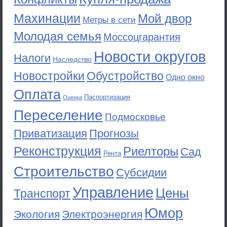
Махинации
Мой двор
Метры в сети
Молодая семья
Моссоцгарантия
Новости округов
Налоги
Наследство
Новостройки
Обустройство
Одно окно
Оплата
Паспортизация
Оценка
Переселение
Подмосковье
Приватизация
Прогнозы
Реконструкция
Риелторы
Сад
Рента
Строительство
Субсидии
Управление
Цены
Транспорт
Юмор
Экология
Электроэнергия