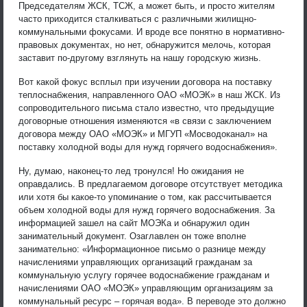
Председателям ЖСК, ТСЖ, а может быть, и просто жителям
часто приходится сталкиваться с различными жилищно-
коммунальными фокусами. И вроде все понятно в нормативно-
правовых документах, но нет, обнаружится мелочь, которая
заставит по-другому взглянуть на нашу городскую жизнь.
Вот какой фокус всплыл при изучении договора на поставку
теплоснабжения, направленного ОАО «МОЭК» в наш ЖСК. Из
сопроводительного письма стало известно, что предыдущие
договорные отношения изменяются «в связи с заключением
договора между ОАО «МОЭК» и МГУП «Мосводоканал» на
поставку холодной воды для нужд горячего водоснабжения».
Ну, думаю, наконец-то лед тронулся! Но ожидания не
оправдались. В предлагаемом договоре отсутствует методика
или хотя бы какое-то упоминание о том, как рассчитывается
объем холодной воды для нужд горячего водоснабжения. За
информацией зашел на сайт МОЭКа и обнаружил один
занимательный документ. Озаглавлен он тоже вполне
занимательно: «Информационное письмо о разнице между
начислениями управляющих организаций гражданам за
коммунальную услугу горячее водоснабжение гражданам и
начислениями ОАО «МОЭК» управляющим организациям за
коммунальный ресурс – горячая вода». В переводе это должно