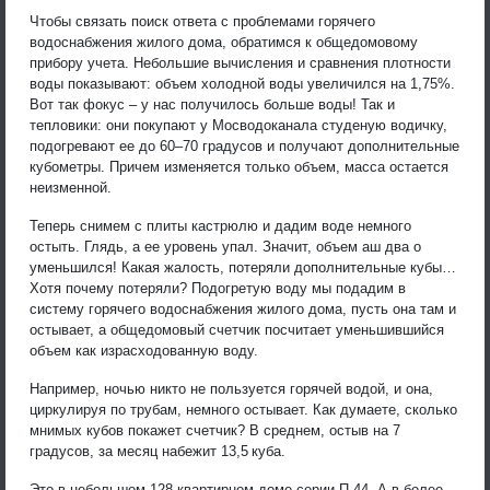
Чтобы связать поиск ответа с проблемами горячего
водоснабжения жилого дома, обратимся к общедомовому
прибору учета. Небольшие вычисления и сравнения плотности
воды показывают: объем холодной воды увеличился на 1,75%.
Вот так фокус – у нас получилось больше воды! Так и
тепловики: они покупают у Мосводоканала студеную водичку,
подогревают ее до 60–70 градусов и получают дополнительные
кубометры. Причем изменяется только объем, масса остается
неизменной.
Теперь снимем с плиты кастрюлю и дадим воде немного
остыть. Глядь, а ее уровень упал. Значит, объем аш два о
уменьшился! Какая жалость, потеряли дополнительные кубы…
Хотя почему потеряли? Подогретую воду мы подадим в
систему горячего водоснабжения жилого дома, пусть она там и
остывает, а общедомовый счетчик посчитает уменьшившийся
объем как израсходованную воду.
Например, ночью никто не пользуется горячей водой, и она,
циркулируя по трубам, немного остывает. Как думаете, сколько
мнимых кубов покажет счетчик? В среднем, остыв на 7
градусов, за месяц набежит 13,5 куба.
Это в небольшом 128-квартирном доме серии П-44. А в более