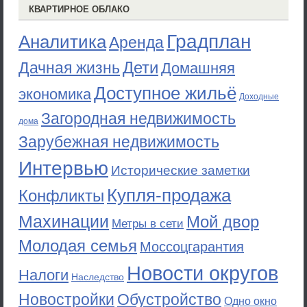
КВАРТИРНОЕ ОБЛАКО
Градплан
Аналитика
Аренда
Дети
Дачная жизнь
Домашняя
Доступное жильё
экономика
Доходные
Загородная недвижимость
дома
Зарубежная недвижимость
Интервью
Исторические заметки
Купля-продажа
Конфликты
Махинации
Мой двор
Метры в сети
Молодая семья
Моссоцгарантия
Новости округов
Налоги
Наследство
Новостройки
Обустройство
Одно окно