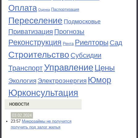
Оплата
Паспортизация
Оценка
Переселение
Подмосковье
Приватизация
Прогнозы
Реконструкция
Риелторы
Сад
Рента
Строительство
Субсидии
Управление
Цены
Транспорт
Юмор
Экология
Электроэнергия
Юрконсультация
НОВОСТИ
03.02.2024
23:57
Микрозаймы не получится
получить под залог жилья