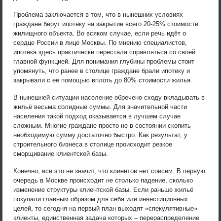
Проблема заключается в том, что в нынешних условиях
граждане берут ипотеку на закрытие всего 20-25% стоимости
жилищного объекта. Во всяком случае, если речь идёт о
сердце России в лице Москвы. По мнению специалистов,
ипотека здесь практически перестала справляться со своей
главной функцией. Для понимания глубины проблемы стоит
упомянуть, что ранее в столице граждане брали ипотеку и
закрывали с её помощью вплоть до 80% стоимости жилья.
В нынешней ситуации население обречено сходу вкладывать в
жильё весьма солидные суммы. Для значительной части
населения такой подход оказывается в лучшем случае
сложным. Многие граждане просто не в состоянии скопить
необходимую сумму достаточно быстро. Как результат, у
строительного бизнеса в столице происходит резкое
сморщивание клиентской базы.
Конечно, все это не значит, что клиентов нет совсем. В первую
очередь в Москве происходит не столько падение, сколько
изменение структуры клиентской базы. Если раньше жильё
покупали главным образом для себя или инвестиционных
целей, то сегодня на первый план выходят «спекулятивные»
клиенты, единственная задача которых – перераспределение