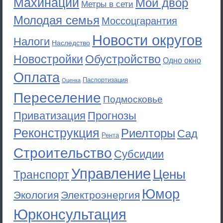
Махинации
Мой двор
Метры в сети
Молодая семья
Моссоцгарантия
Новости округов
Налоги
Наследство
Новостройки
Обустройство
Одно окно
Оплата
Паспортизация
Оценка
Переселение
Подмосковье
Приватизация
Прогнозы
Реконструкция
Риелторы
Сад
Рента
Строительство
Субсидии
Управление
Цены
Транспорт
Юмор
Экология
Электроэнергия
Юрконсультация