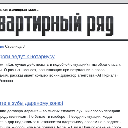
ская жилищная газета
во
Страница 3
роги ведут к нотариусу
ом: «Как лучше действовать в подобной ситуации?» мы обратились к
м. О разных нюансах, возникающих при вступлении в права
ания, рассказывает коммерческий директор агентства «АНП-риэлт»
Розанов.
те в зубы дареному коню!
ие договора дарения – во многих случаях лучший способ передачи
родственникам. Но бывает и наоборот. Нередки ситуации, когда
ая в дар недвижимость становится одаряемому совсем не в радость.
душка, – сообщила моя подруга Алла. – Еду в Подмосковье на сорок