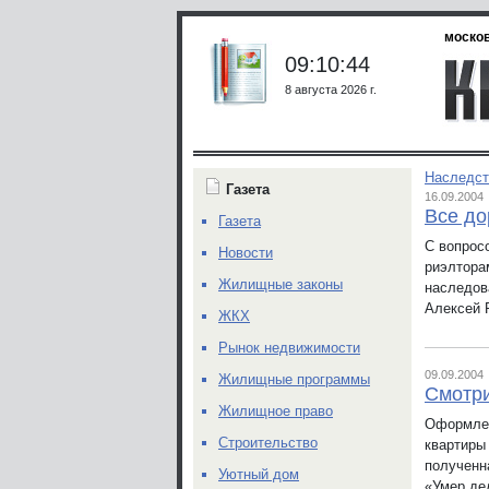
москов
09:10:44
8 августа 2026 г.
Наследст
Газета
16.09.2004
Все до
Газета
С вопрос
Новости
риэлтора
Жилищные законы
наследов
Алексей 
ЖКХ
Рынок недвижимости
09.09.2004
Жилищные программы
Смотри
Жилищное право
Оформлен
Строительство
квартиры 
полученн
Уютный дом
«Умер де