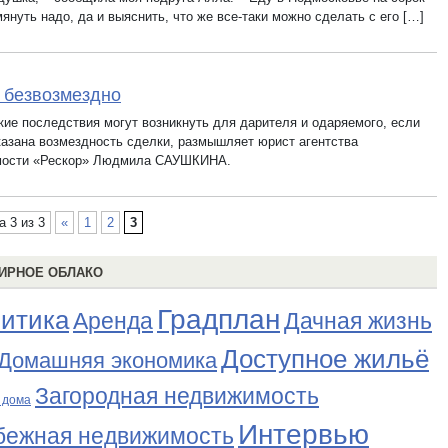
януть надо, да и выяснить, что же все-таки можно сделать с его […]
 безвозмездно
акие последствия могут возникнуть для дарителя и одаряемого, если
казана возмездность сделки, размышляет юрист агентства
мости «Рескор» Людмила САУШКИНА.
а 3 из 3
«
1
2
3
ИРНОЕ ОБЛАКО
Градплан
итика
Аренда
Дачная жизнь
Доступное жильё
Домашняя экономика
Загородная недвижимость
 дома
Интервью
бежная недвижимость