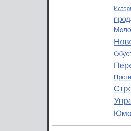
Истор
прод
Моло
Ново
Обус
Пер
Прог
Стр
Упр
Юмо