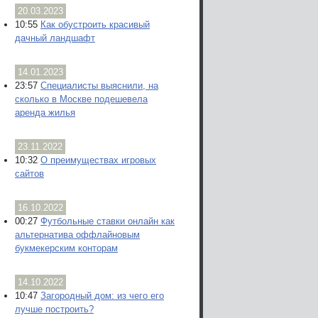
20.03.2023
10:55
Как обустроить красивый
дачный ландшафт
14.01.2023
23:57
Специалисты выяснили, на
сколько в Москве подешевела
аренда жилья
23.11.2022
10:32
О преимуществах игровых
сайтов
16.10.2022
00:27
Футбольные ставки онлайн как
альтернатива оффлайновым
букмекерским конторам
14.10.2022
10:47
Загородный дом: из чего его
лучше построить?