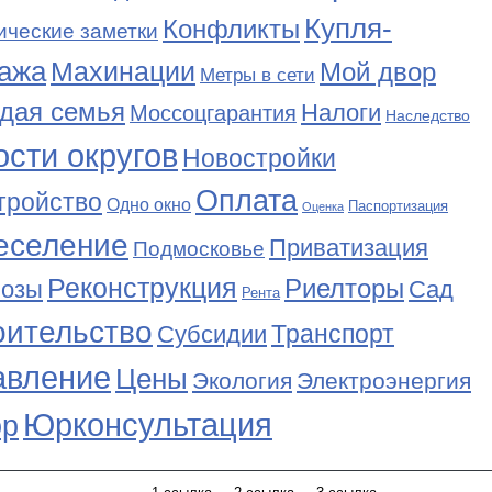
Купля-
Конфликты
ические заметки
ажа
Махинации
Мой двор
Метры в сети
дая семья
Налоги
Моссоцгарантия
Наследство
сти округов
Новостройки
Оплата
тройство
Одно окно
Паспортизация
Оценка
еселение
Приватизация
Подмосковье
Реконструкция
Риелторы
Сад
нозы
Рента
оительство
Транспорт
Субсидии
авление
Цены
Экология
Электроэнергия
Юрконсультация
р