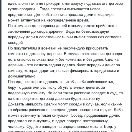
идет, а они так и не приходят к нотариусу подписывать договор
купли-продажи… Тогда соседям высылается новое
предложение. Для собственника продажа доли в квартире
может затянуться на неопределенное время.
Поэтому иногда продавцы долей в коммуналках прибегают к
заключению договора дарения. Ведь на безвозмездную
передачу доли в собственность они имеют право без согласия
соседей.
Но покупателям я все-таки не рекомендую приобретать
комнаты по договору дарения. В случае расторжения договора
есть опасность оказаться и без комнаты, и без денег. Сделка
дарения – это безвозмездная сделка. Факт передачи денег за
комнату, которая дарится, нельзя фиксировать юридически и
документально.
Правда, некоторые одаряемые, чтобы себя «обезопасить»,
берут с дарителя расписку об уплаченных деньгах за
подаренную комнату. Но если такая расписка попадет в суд, то
на сто процентов договор дарения будет расторгнут.
Доказать мнимость сделки могут соседи в случае, если каким-
то образом расписка о передаче денег попадет им в руки. Либо
может возникнуть такая ситуация. Сосед, продававший долю,
предлагал ее выкупить, и вдруг подарил постороннему
человеку. Суд это наведет на определенные мысли. Ведь у