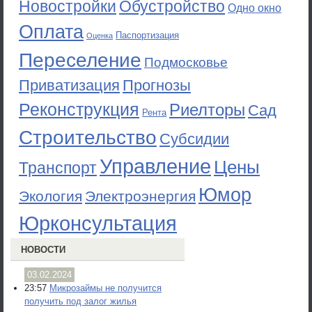
Новостройки
Обустройство
Одно окно
Оплата
Паспортизация
Оценка
Переселение
Подмосковье
Приватизация
Прогнозы
Реконструкция
Риелторы
Сад
Рента
Строительство
Субсидии
Управление
Цены
Транспорт
Юмор
Экология
Электроэнергия
Юрконсультация
НОВОСТИ
03.02.2024
23:57
Микрозаймы не получится
получить под залог жилья