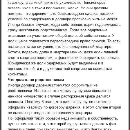
квартиру, а за мной никто не ухаживает». Пенсионеров,
оказавшихся в таком положении, жалко. Но они должны
помнить, что дарение – это безвозмездная сделка, никаких
условий по содержанию в договоре прописано быть не может.
Иногда бывают случаи, когда собственник дарит недвижимость
сразу нескольким родственникам. Тогда все одаряемые
оказываются участниками общей долевой собственности. У
дольщиков появляется первоочередное право покупки. То есть
возникает та же ситуация, что и в коммунальной квартире.
Кстати, подарить долю в квартире можно, даже если лицевой
счет в квартире неделим, и фактически определить ее нельзя.
Юридически же доли одаряемых будут выделены и в
однокомнатной, и в двухкомнатной квартире со смежными
комнатами.
Что делать не родственникам
Иногда договор дарения стремятся оформить и не
родственники. Известно, что между супругами совместно
нажитое имущество в случае расторжения брака делится
пополам. Поэтому бывает, что один из супругов пытается
оформить квартиру по договору дарения, в этом случае второй
не сможет претендовать на половину квартиры.
Но, оформляя таким образом недвижимость в собственность,
нужно помнить о том, что второй супруг может доказать факт
передачи денег при заключении сделки, и что фактически