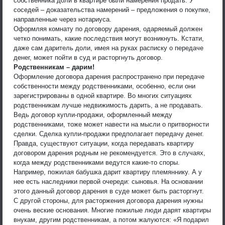
собственника доли в квартире были намерения продать. У
соседей – доказательства намерений – предложения о покупке,
направленные через нотариуса.
Оформляя комнату по договору дарения, одаряемый должен
четко понимать, какие последствия могут возникнуть. Кстати,
даже сам даритель доли, имея на руках расписку о передаче
денег, может пойти в суд и расторгнуть договор.
Родственникам – дарим!
Оформление договора дарения распространено при передаче
собственности между родственниками, особенно, если они
зарегистрированы в одной квартире. Во многих ситуациях
родственникам лучше недвижимость дарить, а не продавать.
Ведь договор купли-продажи, оформленный между
родственниками, тоже может навести на мысли о притворности
сделки. Сделка купли-продажи предполагает передачу денег.
Правда, существуют ситуации, когда передавать квартиру
договором дарения родным не рекомендуется. Это в случаях,
когда между родственниками ведутся какие-то споры.
Например, пожилая бабушка дарит квартиру племяннику. А у
нее есть наследники первой очереди: сыновья. На основании
этого данный договор дарения в суде может быть расторгнут.
С другой стороны, для расторжения договора дарения нужны
очень веские основания. Многие пожилые люди дарят квартиры
внукам, другим родственникам, а потом жалуются: «Я подарил