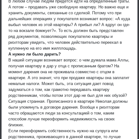
В любом случае людям придется идти на определенные траты.
А потом – продавать уже свободную квартиру. Но важно еще и
хранить документы, связанные со сделкой. Потому что при
дальнейших операциях у покупателя возникает вопрос: «А куда
выбыл человек из этой квартиры? А прибыл ли? А вдруг он где-
то на вокзале бомжует?». То есть должен быть представлен
ряд документов, позволяющих покупателю квартиры и
риэлторам увидеть, что человек действительно переехал в
купленную на его имя жилплощадь.
А нужно ли было дарить?
В нашей ситуации возникает вопрос: о чем думала мама Аллы,
получая квартиру в дар у отца с прописанным братом? На
момент дарения она не проживала совместно с отцом в
квартире. А это значит, что при продаже квартиры она заплатит
немалые налоги. Может быть, эта ситуация дает повод
задуматься о том, как грамотно передавать квартиру
родственникам, чтобы потом этот дар не был для них обузой?
Ситуация странная. Прописанного в квартире Николая должны
были упомянуть в договоре дарения. Вообще к риэлторам
часто обращаются люди за консультацией о том, каким
способом лучше переоформить недвижимость на своих
близких.
Если переоформить собственность нужно на супруга или
родственника, проживающего в данной квартире, то лучше