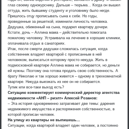
глаз своему однокурснику. Дальше – тюрьма… Когда он вышел
оттуда, жить бывшему студенту и уголовнику было негде.
Пришлось отцу прописывать сына к себе. Но годы,
проведенные за решеткой, изменили личность человека.
Дедушка, обиженный на сына, подарил квартиру дочери.
Кстати, дочь – Аллина мама – действительно помогала
пожилому человеку. Устраивала на лечение в хорошие клиники,
оплачивала отдых в санаториях.
Итак, после смерти дедушки сложилась ситуация, когда
собственник владеет квартирой с прописанным в ней
человеком, выписаться которому просто некуда. Жить в
подмосковной квартире Аллина мама не собирается, но деньги
ей нужны. Поэтому она готова продать свою собственность. А
брату Николаю и так хорошо живется – одному в трехкомнатной
квартире. Никуда выезжать из нее он не собирается.
Тупик или все-таки выход есть?
Ситуацию комментирует коммерческий директор агентства
недвижимости «АНП – риэлт» Алексей Розанов:
– Эта история одновременно затрагивает две темы: дарения
недвижимого имущества и распоряжения собственностью, в
которой прописан человек.
На улицу из квартиры не выпишешь…
Ситуации, когда квартирой владеет один человек, а постоянно