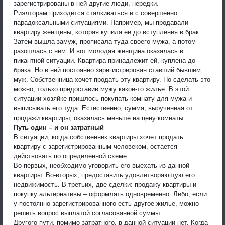
зарегистрированы в ней другие люди, нередки.
Риэлторам приходится сталкиваться и с совершенно
парадоксальными ситуациями. Например, мы продавали
квартиру женщины, которая купила ее до вступления в брак.
Затем вышла замуж, прописала туда своего мужа, а потом
разошлась с ним. И вот молодая женщина оказалась в
пикантной ситуации. Квартира принадлежит ей, куплена до
брака. Но в ней постоянно зарегистрирован ставший бывшим
муж. Собственница хочет продать эту квартиру. Но сделать это
можно, только предоставив мужу какое-то жилье. В этой
ситуации хозяйке пришлось покупать комнату для мужа и
выписывать его туда. Естественно, сумма, вырученная от
продажи квартиры, оказалась меньше на цену комнаты.
Путь один – и он затратный
В ситуации, когда собственник квартиры хочет продать
квартиру с зарегистрированным человеком, остается
действовать по определенной схеме.
Во-первых, необходимо уговорить его выехать из данной
квартиры. Во-вторых, предоставить удовлетворяющую его
недвижимость. В-третьих, две сделки: продажу квартиры и
покупку альтернативы – оформлять одновременно. Либо, если
у постоянно зарегистрированного есть другое жилье, можно
решить вопрос выплатой согласованной суммы.
Другого пути, помимо затратного, в данной ситуации нет. Когда