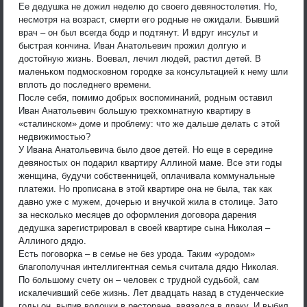
Ее дедушка не дожил неделю до своего девяностолетия. Но,
несмотря на возраст, смерти его родные не ожидали. Бывший
врач – он был всегда бодр и подтянут. И вдруг инсульт и
быстрая кончина. Иван Анатольевич прожил долгую и
достойную жизнь. Воевал, лечил людей, растил детей. В
маленьком подмосковном городке за консультацией к нему шли
вплоть до последнего времени.
После себя, помимо добрых воспоминаний, родным оставил
Иван Анатольевич большую трехкомнатную квартиру в
«сталинском» доме и проблему: что же дальше делать с этой
недвижимостью?
У Ивана Анатольевича было двое детей. Но еще в середине
девяностых он подарил квартиру Аллиной маме. Все эти годы
женщина, будучи собственницей, оплачивала коммунальные
платежи. Но прописана в этой квартире она не была, так как
давно уже с мужем, дочерью и внучкой жила в столице. Зато
за несколько месяцев до оформления договора дарения
дедушка зарегистрировал в своей квартире сына Николая –
Аллиного дядю.
Есть поговорка – в семье не без урода. Таким «уродом»
благополучная интеллигентная семья считала дядю Николая.
По большому счету он – человек с трудной судьбой, сам
искалечивший себе жизнь. Лет двадцать назад в студенческие
годы он, выпив водочки в ресторане, ввязался в драку. И выбил