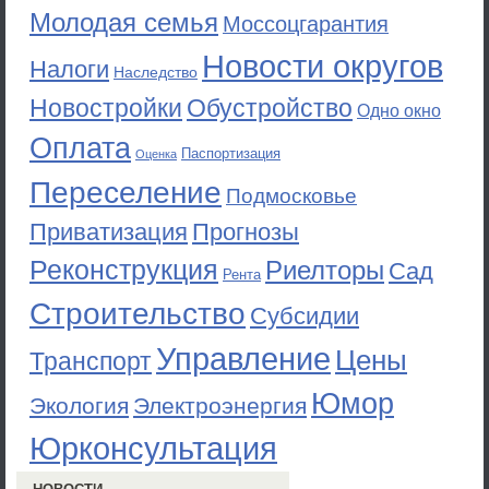
Молодая семья
Моссоцгарантия
Новости округов
Налоги
Наследство
Новостройки
Обустройство
Одно окно
Оплата
Паспортизация
Оценка
Переселение
Подмосковье
Приватизация
Прогнозы
Реконструкция
Риелторы
Сад
Рента
Строительство
Субсидии
Управление
Цены
Транспорт
Юмор
Экология
Электроэнергия
Юрконсультация