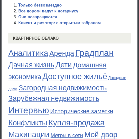
Только безвозмездно
Все дороги ведут к нотариусу
Они возвращаются
Клиент и риэлтор: с открытым забралом
КВАРТИРНОЕ ОБЛАКО
Градплан
Аналитика
Аренда
Дети
Дачная жизнь
Домашняя
Доступное жильё
экономика
Доходные
Загородная недвижимость
дома
Зарубежная недвижимость
Интервью
Исторические заметки
Купля-продажа
Конфликты
Махинации
Мой двор
Метры в сети