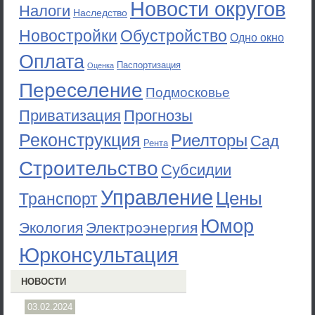
Новости округов
Налоги
Наследство
Новостройки
Обустройство
Одно окно
Оплата
Паспортизация
Оценка
Переселение
Подмосковье
Приватизация
Прогнозы
Реконструкция
Риелторы
Сад
Рента
Строительство
Субсидии
Управление
Цены
Транспорт
Юмор
Экология
Электроэнергия
Юрконсультация
НОВОСТИ
03.02.2024