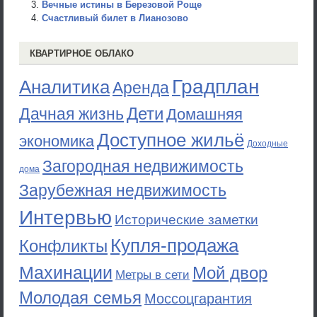
Вечные истины в Березовой Роще
Счастливый билет в Лианозово
КВАРТИРНОЕ ОБЛАКО
Градплан
Аналитика
Аренда
Дети
Дачная жизнь
Домашняя
Доступное жильё
экономика
Доходные
Загородная недвижимость
дома
Зарубежная недвижимость
Интервью
Исторические заметки
Купля-продажа
Конфликты
Махинации
Мой двор
Метры в сети
Молодая семья
Моссоцгарантия