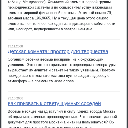
таблице Менделеева). Химический элемент первой группы
периодической системы и по совместительству важнейший
элемент мировой финансовой системы. Атомный номер 79,
атомная масса 196,9665. Ну а текущая цена этого самого
элемента не что иное, как один из индикаторов стабильности
или, наоборот, неуверенности в завтрашнем дне.
13.11.2008
Детская комната: простор для творчества
Организм ребенка весьма восприимчив к окружающим
условиям. Это позже он привыкнет к перепадам температуры,
выработает иммунитет и станет не таким уязвимым. Поэтому
прежде всего в комнате малыша нужно создать здоровую
атмосферу – в прямом смысле слова.
23.10.2008
Как призвать к ответу шумных соседей
Восемь месяцев назад вступил в силу Кодекс города Москвы
об административных правонарушениях. Что означает данный
документ для простого москвича и как им пользоваться? Об
этом и о том, как «работают» отдельные статьи