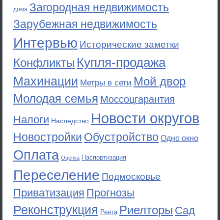
Загородная недвижимость
дома
Зарубежная недвижимость
Интервью
Исторические заметки
Купля-продажа
Конфликты
Махинации
Мой двор
Метры в сети
Молодая семья
Моссоцгарантия
Новости округов
Налоги
Наследство
Новостройки
Обустройство
Одно окно
Оплата
Паспортизация
Оценка
Переселение
Подмосковье
Приватизация
Прогнозы
Реконструкция
Риелторы
Сад
Рента