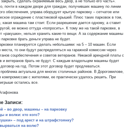
 закрыть, сделать охраняемым весь двор, а не только его часть».
го, почти в каждом дворе для граждан, получивших машину по линии
ого обеспечения, управа оборудует крытую парковку – сетчатое или
еское ограждение с пластиковой крышей. Плюс таких парковок в том,
, какая машина там стоит. Если разрешение дается одному, а ставит
угой, ее можно оттуда «попросить». К тому же на такой парковке, в
от «ракушки», нельзя хранить какие-то вещи. А за содержание машины
 парковке брать деньги управа не будет.
арковки планируется сделать небольшими: на 5 – 10 машин. Если
я места, то они будут распределяться на гаражной комиссии через
рганов соцобеспечения и советов ветеранов. Никакой арендной платы с
в и ветеранов брать не будут. С каждым владельцем машины будет
договор на год. Потом этот договор будет продлеваться.
 проблема актуальна для многих столичных районов. В Дорогомилове,
я компромиссам с жителями, ее практически удалось решить. При
ыигрыше остались все.
Агафонова
е Записи:
ей – во двор, машины – на парковку
цы и волки: кто кого?
кушки» – под арест и на штрафстоянку?
 вырваться на волю?