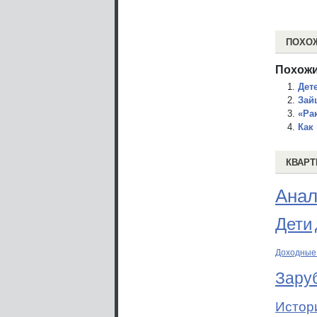
ПОХО
Похожи
Дет
Зай
«Ра
Как
КВАРТ
Анал
Дети
Доходные
Зару
Истор