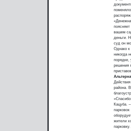
документы
поменяло
распоряж
«Денежна
поясняет
вашем сад
деньги. Н
суд он м
Однако к
никогда н
порядке,
решения 
приставо
Альтерн
Действия
района. 
благоустр
«Спасибо
Кацуба. 
парковок 
оборудуе
жители х
парковку.