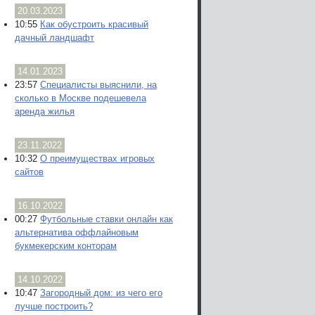
20.03.2023
10:55
Как обустроить красивый
дачный ландшафт
14.01.2023
23:57
Специалисты выяснили, на
сколько в Москве подешевела
аренда жилья
23.11.2022
10:32
О преимуществах игровых
сайтов
16.10.2022
00:27
Футбольные ставки онлайн как
альтернатива оффлайновым
букмекерским конторам
14.10.2022
10:47
Загородный дом: из чего его
лучше построить?