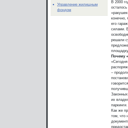
В 2000 г
Управление жилищным
осталось
фондом
«ракушек
конечно,
его гара
силами. 
освободи
решали с
предложе
площадку
Почему «
«Сегодня
распоряж
– продол
постанов
говорится
получивш
Законных 
их владе
паркинги.
Как же п
том, что 
документ
предостав