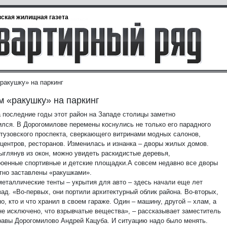
ская жилищная газета
ракушку» на паркинг
 «ракушку» на паркинг
 последние годы этот район на Западе столицы заметно
ился. В Дорогомилове перемены коснулись не только его парадного
утузовского проспекта, сверкающего витринами модных салонов,
 центров, ресторанов. Изменилась и изнанка – дворы жилых домов.
выглянув из окон, можно увидеть раскидистые деревья,
роенные спортивные и детские площадки.
А совсем недавно все дворы
тно заставлены «ракушками».
металлические тенты – укрытия для авто – здесь начали еще лет
ад. «Во-первых, они портили архитектурный облик района. Во-вторых,
о, кто и что хранил в своем гараже. Один – машину, другой – хлам, а
 не исключено, что взрывчатые вещества», – рассказывает заместитель
равы Дорогомилово Андрей Кацуба. И ситуацию надо было менять.