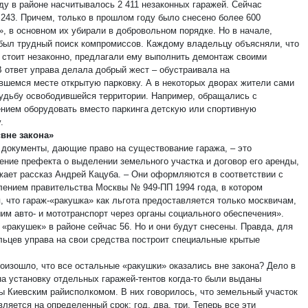
оду в районе насчитывалось 2 411 незаконных гаражей. Сейчас
 243. Причем, только в прошлом году было снесено более 600
», в основном их убирали в добровольном порядке. Но в начале,
 был трудный поиск компромиссов. Каждому владельцу объясняли, что
ж стоит незаконно, предлагали ему выполнить демонтаж своими
В ответ управа делала добрый жест – обустраивала на
вшемся месте открытую парковку. А в некоторых дворах жители сами
удьбу освободившейся территории. Например, обращались с
нием оборудовать вместо паркинга детскую или спортивную
.
вне закона»
 документы, дающие право на существование гаража, – это
ение префекта о выделении земельного участка и договор его аренды,
жает рассказ Андрей Кацуба. – Они оформляются в соответствии с
лением правительства Москвы № 949-ПП 1994 года, в котором
, что гараж-«ракушка» как льгота предоставляется только москвичам,
им авто- и мототранспорт через органы социального обеспечения».
«ракушек» в районе сейчас 56. Но и они будут снесены. Правда, для
льцев управа на свои средства построит специальные крытые
роизошло, что все остальные «ракушки» оказались вне закона? Дело в
на установку отдельных гаражей-тентов когда-то были выданы
ы Киевским райисполкомом. В них говорилось, что земельный участок
ляется на определенный срок: год, два, три. Теперь все эти