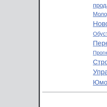
прод
Моло
Ново
Обус
Пер
Прог
Стр
Упр
Юмо