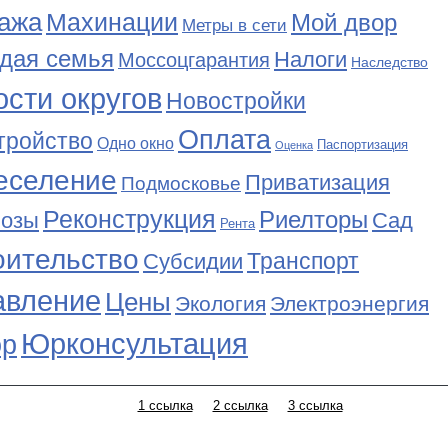
ажа
Махинации
Мой двор
Метры в сети
дая семья
Налоги
Моссоцгарантия
Наследство
сти округов
Новостройки
Оплата
тройство
Одно окно
Паспортизация
Оценка
еселение
Приватизация
Подмосковье
Реконструкция
Риелторы
Сад
нозы
Рента
оительство
Транспорт
Субсидии
авление
Цены
Экология
Электроэнергия
Юрконсультация
р
1 ссылка
2 ссылка
3 ссылка