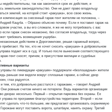
 недействительны, так как закончился срок их действия, и
сь земельное законодательство. Они не дают право владельцу
аться землей, на которой стоит «ракушка», всю свою жизнь.
я компенсация за снесенный гараж-тент жителям не положена, –
 Андрей Кацуба. – Образно объясню почему. Если я поставил гараж на
овом участке, а вы его сломали, я же не могу потребовать с вас
о если гараж снесен незаконно, без согласия владельца, тогда через
ожет требовать возмещения ущерба».
 незаконным действиям в Дорогомилове, решая гаражный вопрос,
е прибегают. На тех, кто не хочет сносить «ракушки» в добровольном
 управа подает иск в суд. И только после вынесения соответствующего
гараж-тент сносят, причем, в присутствии милиции и судебных
в.
ативные варианты
 управы по ликвидации «ракушек» поддержали «безлошадные» жители
Ведь раньше они видели вокруг сплошные гаражи, а сейчас двор
оен, глаз радуется.
 и тем, кто добровольно расстался с гаражами, – говорит Андрей
– Они ровным счетом ничего не потеряли. Ведь вариантов организации
во дворах несколько. Первый – открытая парковка без охраны. Ее
т управа по программе благоустройства территории. Второй – если
отят сделать что-то большее, им предлагают организовать охраняемую
 Горожане могут поставить ворота, шлагбаум, нанять охрану. Третий