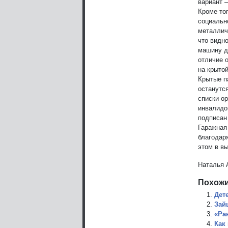
вариант –
Кроме то
социальн
металлич
что видно
машину др
отличие 
на крытой
Крытые п
останутс
списки о
инвалидо
подписан 
Гаражная
благодар
этом в в
Наталья 
Похожи
Дет
Зай
«Ра
Как