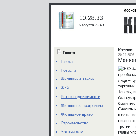
москов
10:28:33
6 августа 2026 г.
Меняем «
Газета
20.04.2006
Меняем
Газета
За
Новости
преобраз
Жилищные законы
лица – К
торговых
ЖКХ
Теперь, 
Рынок недвижимости
благоуст
были пло
Жилищные программы
Сносить 
Жилищное право
шесть наз
неизвестн
Строительство
третий –
Уютный дом
главы уп