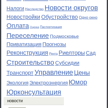
Новости округов
Налоги
Наследство
Новостройки
Обустройство
Одно окно
Оплата
Паспортизация
Оценка
Переселение
Подмосковье
Приватизация
Прогнозы
Реконструкция
Риелторы
Сад
Рента
Строительство
Субсидии
Управление
Цены
Транспорт
Юмор
Экология
Электроэнергия
Юрконсультация
НОВОСТИ