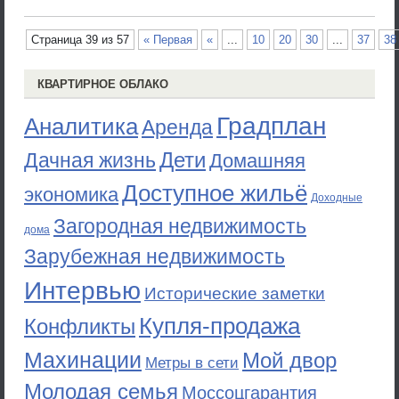
Страница 39 из 57
« Первая
«
...
10
20
30
...
37
38
КВАРТИРНОЕ ОБЛАКО
Градплан
Аналитика
Аренда
Дети
Дачная жизнь
Домашняя
Доступное жильё
экономика
Доходные
Загородная недвижимость
дома
Зарубежная недвижимость
Интервью
Исторические заметки
Купля-продажа
Конфликты
Махинации
Мой двор
Метры в сети
Молодая семья
Моссоцгарантия