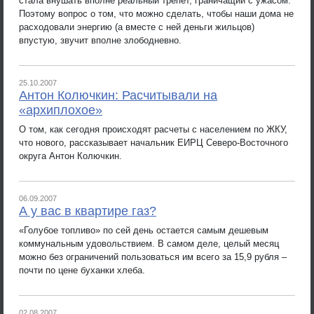
стала внушать вполне реальный трепет, граничащий с ужасом.
Поэтому вопрос о том, что можно сделать, чтобы наши дома не
расходовали энергию (а вместе с ней деньги жильцов)
впустую, звучит вполне злободневно.
25.10.2007
Антон Колючкин: Расчитывали на
«архиплохое»
О том, как сегодня происходят расчеты с населением по ЖКУ,
что нового, рассказывает начальник ЕИРЦ Северо-Восточного
округа Антон Колючкин.
06.09.2007
А у вас в квартире газ?
«Голубое топливо» по сей день остается самым дешевым
коммунальным удовольствием. В самом деле, целый месяц
можно без ограничений пользоваться им всего за 15,9 рубля –
почти по цене буханки хлеба.
02.08.2007