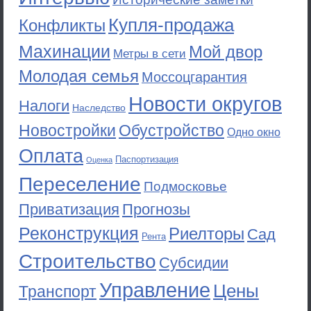
Купля-продажа
Конфликты
Махинации
Мой двор
Метры в сети
Молодая семья
Моссоцгарантия
Новости округов
Налоги
Наследство
Новостройки
Обустройство
Одно окно
Оплата
Паспортизация
Оценка
Переселение
Подмосковье
Приватизация
Прогнозы
Реконструкция
Риелторы
Сад
Рента
Строительство
Субсидии
Управление
Цены
Транспорт