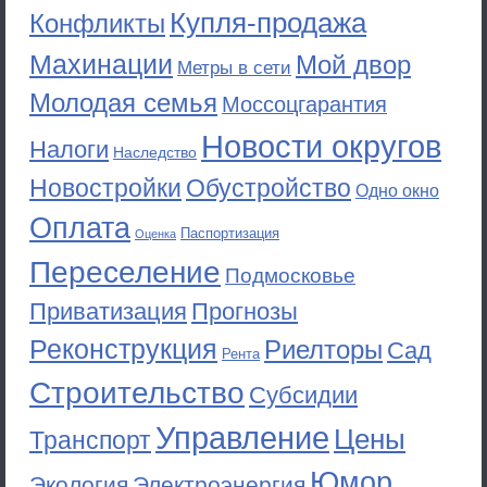
Купля-продажа
Конфликты
Махинации
Мой двор
Метры в сети
Молодая семья
Моссоцгарантия
Новости округов
Налоги
Наследство
Новостройки
Обустройство
Одно окно
Оплата
Паспортизация
Оценка
Переселение
Подмосковье
Приватизация
Прогнозы
Реконструкция
Риелторы
Сад
Рента
Строительство
Субсидии
Управление
Цены
Транспорт
Юмор
Экология
Электроэнергия