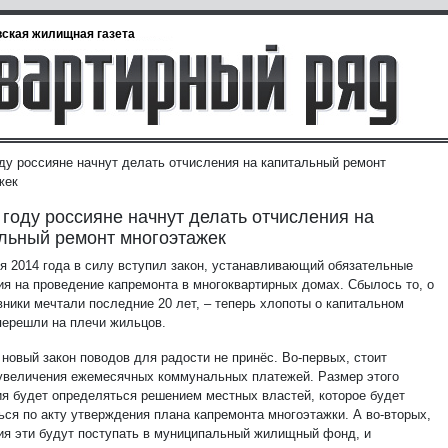
ская жилищная газета
оду россияне начнут делать отчисления на капитальный ремонт
жек
 году россияне начнут делать отчисления на
льный ремонт многоэтажек
ря 2014 года в силу вступил закон, устанавливающий обязательные
ия на проведение капремонта в многоквартирных домах. Сбылось то, о
вники мечтали последние 20 лет, – теперь хлопоты о капитальном
перешли на плечи жильцов.
новый закон поводов для радости не принёс. Во-первых, стоит
увеличения ежемесячных коммунальных платежей. Размер этого
я будет определяться решением местных властей, которое будет
ься по акту утверждения плана капремонта многоэтажки. А во-вторых,
ия эти будут поступать в муниципальный жилищный фонд, и