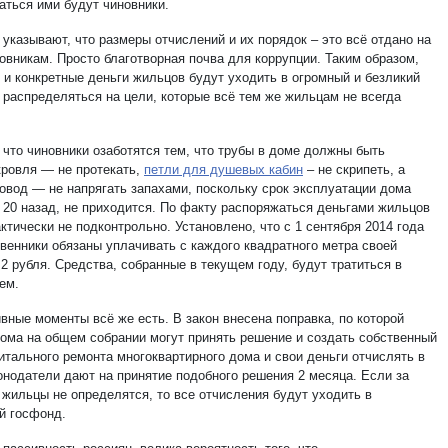
аться ими будут чиновники.
указывают, что размеры отчислений и их порядок – это всё отдано на
овникам. Просто благотворная почва для коррупции. Таким образом,
 и конкретные деньги жильцов будут уходить в огромный и безликий
 распределяться на цели, которые всё тем же жильцам не всегда
 что чиновники озаботятся тем, что трубы в доме должны быть
кровля — не протекать,
петли для душевых кабин
– не скрипеть, а
овод — не напрягать запахами, поскольку срок эксплуатации дома
т 20 назад, не приходится. По факту распоряжаться деньгами жильцов
ктически не подконтрольно. Установлено, что с 1 сентября 2014 года
твенники обязаны уплачивать с каждого квадратного метра своей
2 рубля. Средства, собранные в текущем году, будут тратиться в
ем.
вные моменты всё же есть. В закон внесена поправка, по которой
ома на общем собрании могут принять решение и создать собственный
итального ремонта многоквартирного дома и свои деньги отчислять в
конодатели дают на принятие подобного решения 2 месяца. Если за
 жильцы не определятся, то все отчисления будут уходить в
 госфонд.