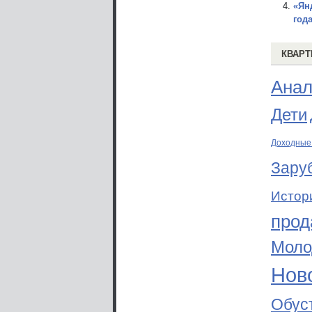
«Ян
год
КВАРТ
Анал
Дети
Доходные
Зару
Истор
прод
Моло
Ново
Обус