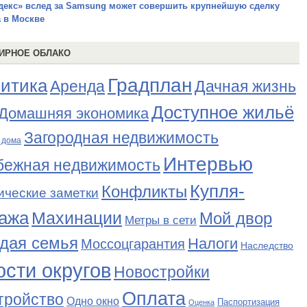
декс» вслед за Samsung может совершить крупнейшую сделку
а в Москве
ИРНОЕ ОБЛАКО
Градплан
итика
Аренда
Дачная жизнь
Доступное жильё
Домашняя экономика
Загородная недвижимость
 дома
Интервью
бежная недвижимость
Купля-
Конфликты
ические заметки
ажа
Махинации
Мой двор
Метры в сети
дая семья
Налоги
Моссоцгарантия
Наследство
сти округов
Новостройки
Оплата
тройство
Одно окно
Паспортизация
Оценка