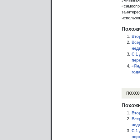
Учитывая 
«самоопр
заинтере
использов
Похожи
Вто
Все
нед
С 1
пер
«Ян
год
ПОХО
Похожи
Вто
Все
нед
С 1
пер