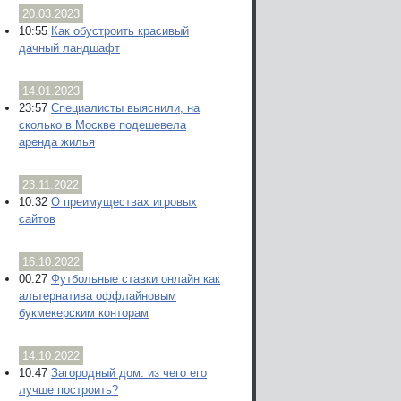
20.03.2023
10:55
Как обустроить красивый
дачный ландшафт
14.01.2023
23:57
Специалисты выяснили, на
сколько в Москве подешевела
аренда жилья
23.11.2022
10:32
О преимуществах игровых
сайтов
16.10.2022
00:27
Футбольные ставки онлайн как
альтернатива оффлайновым
букмекерским конторам
14.10.2022
10:47
Загородный дом: из чего его
лучше построить?