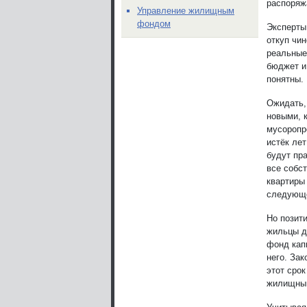
распоряж
Управление жилищным
фондом
Эксперты 
откуп чин
реальные
бюджет и
понятны.
Ожидать,
новыми, 
мусоропр
истёк ле
будут пра
все собс
квартиры 
следующ
Но позити
жильцы д
фонд кап
него. За
этот срок
жилищный