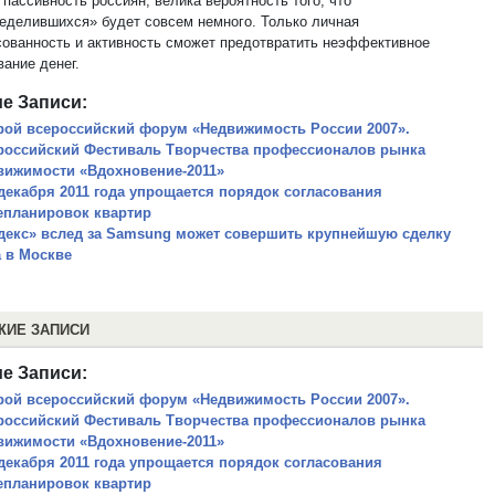
пассивность россиян, велика вероятность того, что
еделившихся» будет совсем немного. Только личная
сованность и активность сможет предотвратить неэффективное
ание денег.
е Записи:
рой всероссийский форум «Недвижимость России 2007».
российский Фестиваль Творчества профессионалов рынка
вижимости «Вдохновение-2011»
 декабря 2011 года упрощается порядок согласования
епланировок квартир
декс» вслед за Samsung может совершить крупнейшую сделку
а в Москве
ЖИЕ ЗАПИСИ
е Записи:
рой всероссийский форум «Недвижимость России 2007».
российский Фестиваль Творчества профессионалов рынка
вижимости «Вдохновение-2011»
 декабря 2011 года упрощается порядок согласования
епланировок квартир