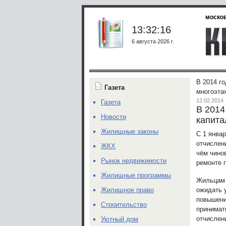
москов
13:32:16
6 августа 2026 г.
В 2014 г
Газета
многоэта
12.02.2014
Газета
В 2014
Новости
капита
Жилищные законы
С 1 янва
отчислен
ЖКХ
чём чино
Рынок недвижимости
ремонте 
Жилищные программы
Жильцам 
ожидать 
Жилищное право
повышени
Строительство
принимат
отчислен
Уютный дом