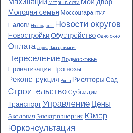
Махинации
Мой двор
Метры в сети
Молодая семья
Моссоцгарантия
Новости округов
Налоги
Наследство
Новостройки
Обустройство
Одно окно
Оплата
Паспортизация
Оценка
Переселение
Подмосковье
Приватизация
Прогнозы
Реконструкция
Риелторы
Сад
Рента
Строительство
Субсидии
Управление
Цены
Транспорт
Юмор
Экология
Электроэнергия
Юрконсультация