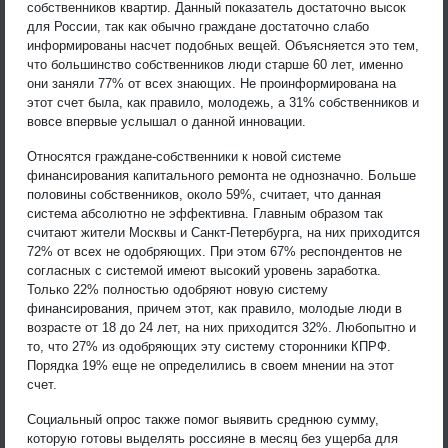
собственников квартир. Данный показатель достаточно высок
для России, так как обычно граждане достаточно слабо
информированы насчет подобных вещей. Объясняется это тем,
что большинство собственников люди старше 60 лет, именно
они заняли 77% от всех знающих. Не проинформирована на
этот счет была, как правило, молодежь, а 31% собственников и
вовсе впервые услышал о данной инновации.
Относятся граждане-собственники к новой системе
финансирования капитального ремонта не однозначно. Больше
половины собственников, около 59%, считает, что данная
система абсолютно не эффективна. Главным образом так
считают жители Москвы и Санкт-Петербурга, на них приходится
72% от всех не одобряющих. При этом 67% респондентов не
согласных с системой имеют высокий уровень заработка.
Только 22% полностью одобряют новую систему
финансирования, причем этот, как правило, молодые люди в
возрасте от 18 до 24 лет, на них приходится 32%. Любопытно и
то, что 27% из одобряющих эту систему сторонники КПРФ.
Порядка 19% еще не определились в своем мнении на этот
счет.
Социальный опрос также помог выявить среднюю сумму,
которую готовы выделять россияне в месяц без ущерба для