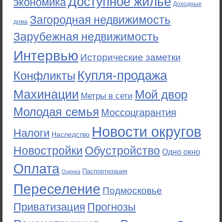
Доступное жильё
экономика
Доходные
Загородная недвижимость
дома
Зарубежная недвижимость
Интервью
Исторические заметки
Купля-продажа
Конфликты
Махинации
Мой двор
Метры в сети
Молодая семья
Моссоцгарантия
Новости округов
Налоги
Наследство
Новостройки
Обустройство
Одно окно
Оплата
Паспортизация
Оценка
Переселение
Подмосковье
Приватизация
Прогнозы